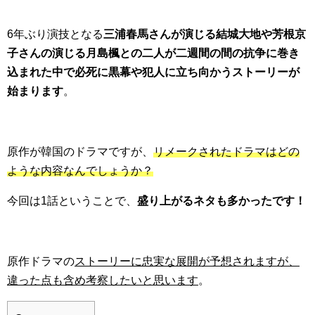
6年ぶり演技となる
三浦春馬さんが演じる結城大地や芳根京
子さんの演じる月島楓との二人が二週間の間の抗争に巻き
込まれた中で必死に黒幕や犯人に立ち向かうストーリーが
始まります
。
原作が韓国のドラマですが、
リメークされたドラマはどの
ような内容なんでしょうか？
今回は1話ということで、
盛り上がるネタも多かったです！
原作ドラマの
ストーリーに忠実な展開が予想されますが、
違った点も含め考察したいと思います
。