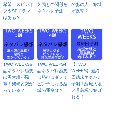
希望！スピンオ
久我との関係を
のあの人！結城
フやSPドラマ
ネタバレ予測
が反撃？
はある？
TWO WEEKS5
TWO WEEKS4
【TWO
話ネタバレ感想
話ネタバレ感想
WEEKS】最終
は黒木瞳が黒
は発砲はダメ！
回結末ネタバレ
幕！柴崎と繋が
ピンチになる結
予測！結城大地
っている？
城の運命は？
と月島楓は結ば
れる？