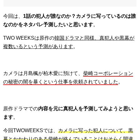
今回は、
1話の犯人が誰なのか？カメラに写っているのは誰
なのかをネタバレ予測したいと思います
。
TWO WEEKSは原作の
韓国ドラマと同様、真犯人や黒幕が
複数いるという予測があります
。
カメラは月島楓が柏木愛に預けて、
柴崎コーポレーション
の秘密の闇を暴くという仕事を依頼されていました
。
原作ドラマでの
内容を元に真犯人を予測してみようと思い
ます
。
今回TWOWEEKSでは、
カメラに写った犯人について、黒
幕とかかわりのある柴崎が絡んでいることはおそらく間違