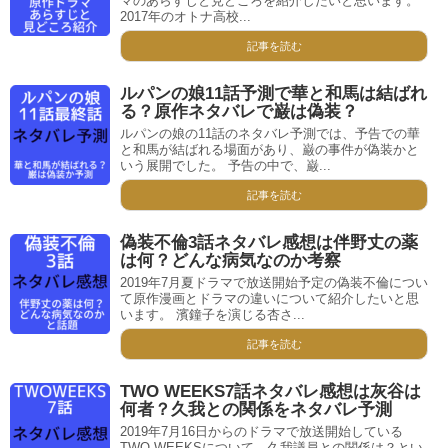
マのあらすじと見どころを紹介したいと思います。
2017年のオトナ高校...
記事を読む
ルパンの娘11話予測で華と和馬は結ばれ
る？原作ネタバレで巌は偽装？
ルパンの娘の11話のネタバレ予測では、予告での華
と和馬が結ばれる場面があり、巌の事件が偽装かと
いう展開でした。 予告の中で、巌...
記事を読む
偽装不倫3話ネタバレ感想は伴野丈の薬
は何？どんな病気なのか考察
2019年7月夏ドラマで放送開始予定の偽装不倫につい
て原作漫画とドラマの違いについて紹介したいと思
います。 濱鐘子を演じる杏さ...
記事を読む
TWO WEEKS7話ネタバレ感想は灰谷は
何者？久我との関係をネタバレ予測
2019年7月16日からのドラマで放送開始している
TWO WEEKSについて、久我議員との関係は？とい