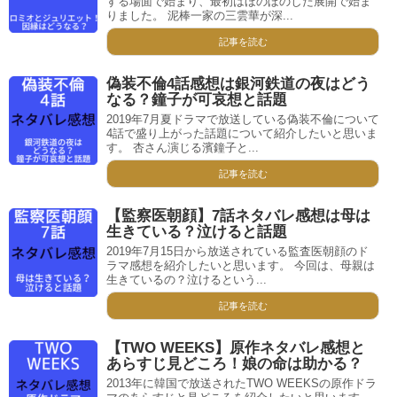
する場面で始まり、最初はほのぼのした展開で始ま
りました。 泥棒一家の三雲華が深...
記事を読む
偽装不倫4話感想は銀河鉄道の夜はどう
なる？鐘子が可哀想と話題
2019年7月夏ドラマで放送している偽装不倫について
4話で盛り上がった話題について紹介したいと思いま
す。 杏さん演じる濱鐘子と...
記事を読む
【監察医朝顔】7話ネタバレ感想は母は
生きている？泣けると話題
2019年7月15日から放送されている監査医朝顔のド
ラマ感想を紹介したいと思います。 今回は、母親は
生きているの？泣けるという...
記事を読む
【TWO WEEKS】原作ネタバレ感想と
あらすじ見どころ！娘の命は助かる？
2013年に韓国で放送されたTWO WEEKSの原作ドラ