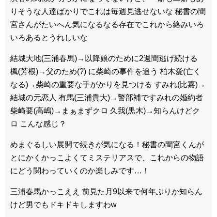
りそうな人達ばかりでこれは毎週見逃せないな 秘書の間
宮さんがたいへん気になるなる存在でこれから絡みいろ
いろあるとうれしいな
結城大地(三浦春馬)→以降娘のために2週間逃げ続ける
楓(芳根)→父のため(?) に柴崎の事件を追う 柏木愛(亡く
なる)→柴崎の重要な手がかりを見つける すみれ(比嘉)→
結城の元恋人 有馬(三浦貴大)→警部補ですみれの婚約者
柴崎要(高嶋)→まぁまずクロ 久我(黒木)→知らんけどク
ロ こんな感じ？
めまぐるしい展開で続きが気になる！秘書の間宮くんが
とにかくかっこよくてミステリアスで、これからの物語
にどう関わっていくのか楽しみです…！
三浦春馬かっこええ 前見た月9以来で何年ぶりか知らん
けど男でもドキドキしますわw