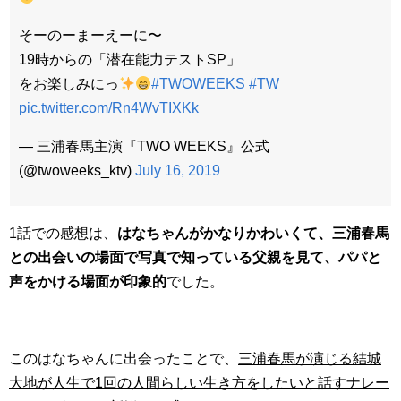
そーのーまーえーに〜
19時からの「潜在能力テストSP」
をお楽しみにっ
#TWOWEEKS
#TW
pic.twitter.com/Rn4WvTIXKk
— 三浦春馬主演『TWO WEEKS』公式
(@twoweeks_ktv)
July 16, 2019
1話での感想は、
はなちゃんがかなりかわいくて、三浦春馬
との出会いの場面で写真で知っている父親を見て、パパと
声をかける場面が印象的
でした。
このはなちゃんに出会ったことで、
三浦春馬が演じる結城
大地が人生で1回の人間らしい生き方をしたいと話すナレー