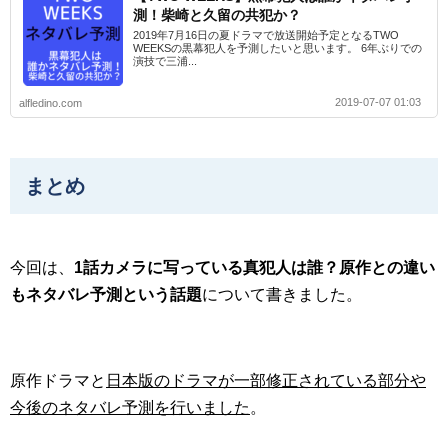
測！柴崎と久留の共犯か？
2019年7月16日の夏ドラマで放送開始予定となるTWO
WEEKSの黒幕犯人を予測したいと思います。 6年ぶりでの
演技で三浦...
2019-07-07 01:03
alfledino.com
まとめ
今回は、
1話カメラに写っている真犯人は誰？原作との違い
もネタバレ予測という話題
について書きました。
原作ドラマと
日本版のドラマが一部修正されている部分や
今後のネタバレ予測を行いました
。