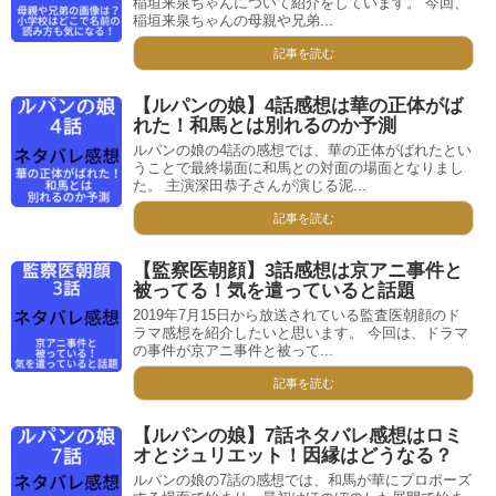
稲垣来泉ちゃんについて紹介をしています。 今回、
稲垣来泉ちゃんの母親や兄弟...
記事を読む
【ルパンの娘】4話感想は華の正体がば
れた！和馬とは別れるのか予測
ルパンの娘の4話の感想では、華の正体がばれたとい
うことで最終場面に和馬との対面の場面となりまし
た。 主演深田恭子さんが演じる泥...
記事を読む
【監察医朝顔】3話感想は京アニ事件と
被ってる！気を遣っていると話題
2019年7月15日から放送されている監査医朝顔のド
ラマ感想を紹介したいと思います。 今回は、ドラマ
の事件が京アニ事件と被って...
記事を読む
【ルパンの娘】7話ネタバレ感想はロミ
オとジュリエット！因縁はどうなる？
ルパンの娘の7話の感想では、和馬が華にプロポーズ