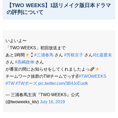
【TWO WEEKS】1話リメイク版日本ドラマ
の評判について
いよいよ〜
「TWO WEEKS」初回放送まで
あと1時間
#三浦春馬
さん
#芳根京子
さん
#比嘉愛未
さん
#高嶋政伸
さん
が番宣の間にお知らせをしてくれましたよっ
チームワーク抜群のTWチームでっす✌️
#TWOWEEKS
#TW
#TWポーズ
pic.twitter.com/3B4JcEuxtk
— 三浦春馬主演『TWO WEEKS』公式
(@twoweeks_ktv)
July 16, 2019