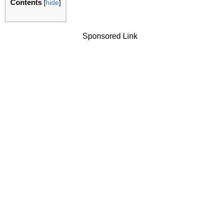
Contents
[
hide
]
Sponsored Link