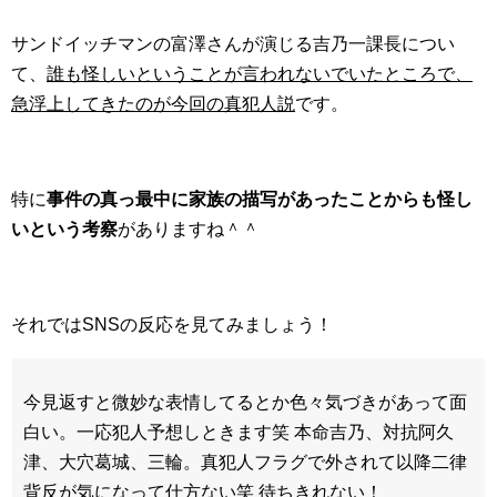
サンドイッチマンの富澤さんが演じる吉乃一課長につい
て、
誰も怪しいということが言われないでいたところで、
急浮上してきたのが今回の真犯人説
です。
特に
事件の真っ最中に家族の描写があったことからも怪し
いという考察
がありますね＾＾
それではSNSの反応を見てみましょう！
今見返すと微妙な表情してるとか色々気づきがあって面
白い。一応犯人予想しときます笑 本命吉乃、対抗阿久
津、大穴葛城、三輪。真犯人フラグで外されて以降二律
背反が気になって仕方ない笑 待ちきれない！