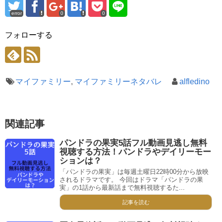
error
0
0
フォローする
マイファミリー
,
マイファミリーネタバレ
alfledino
関連記事
パンドラの果実5話フル動画見逃し無料
視聴する方法！パンドラやデイリーモー
ションは？
「パンドラの果実」は毎週土曜日22時00分から放映
されるドラマです。 今回はドラマ「パンドラの果
実」の1話から最新話まで無料視聴するた...
記事を読む