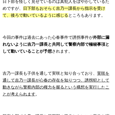
日下部を怪しく見せているのは真犯人をぼやかしているた
めですが、
日下部もおそらく吉乃一課長から指示を受け
て、後ろで動いているように感じる
ところもあります。
今回の事件は過去にあった心春事件で誘拐事件が
外部に漏
れないように吉乃一課長と共同して警察内部で極秘事項と
して動いていることが予想
されます。
吉乃一課長も子供を通して実咲と知り合っており、
実咲を
通して吉乃一課長が心春の存在を知りつつ、誘拐犯として
動きながら警察内部の権力を握るという構想を実行したこ
とが考えられます
。