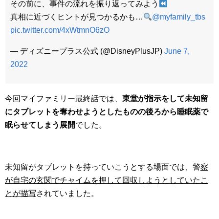
その前に、事件の流れを振り返ってみよう
真相に近づくヒントが見つかるかも…
@myfamily_tbs
pic.twitter.com/4xWtmnO6zO
— ディズニープラス公式 (@DisneyPlusJP)
June 7,
2022
今回マイファミリー最終話では、
東堂が指示をして未知留
にタブレットを奪わせようとしたものの後ろから睡眠薬で
眠らせてしまう展開
でした。
未知留がタブレットを持っていこうとする場面では、警
察
が自宅の玄関でチャイムを押して回収しようとしていたこ
とが描写
されていました。