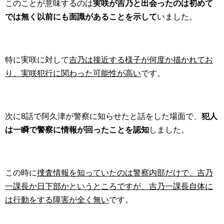
このことが意味するのは
実咲が吉乃と出会ったのは初めて
では無く以前にも面識があることを示して
いました。
特に実咲に対して
吉乃は接近する様子が何度か描かれてお
り、実咲犯行に関わった可能性が高い
です。
次に8話で阿久津が警察に知らせたと話をした場面で、
犯人
は一瞬で警察に情報が回ったことを認知
しました。
この時に
捜査情報を知っていたのは警察内部だけで、吉乃
一課長か日下部かというところですが、吉乃一課長自体に
は行動をする障害が全く無い
です。