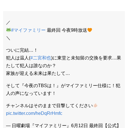
／
#マイファミリー
最終回 今夜9時放送
＼
ついに完結…！
犯人は温人(
#二宮和也
)に東堂と未知留の交換を要求…果
たして犯人は誰なのか？
家族が迎える未来は果たして…
そして『今夜のTBSは！』がマイファミリー仕様に！犯
人の声になっています！
チャンネルはそのままで目撃してください
pic.twitter.com/heDqRrHmfc
— 日曜劇場『マイファミリー』6月12日 最終回【公式】