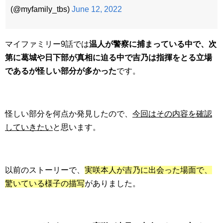
(@myfamily_tbs)
June 12, 2022
マイファミリー9話では
温人が警察に捕まっている中で、次
第に葛城や日下部が真相に迫る中で吉乃は指揮をとる立場
であるが怪しい部分が多かった
です。
怪しい部分を何点か発見したので、
今回はその内容を確認
していきたい
と思います。
以前のストーリーで、
実咲本人が吉乃に出会った場面で、
驚いている様子の描写
がありました。