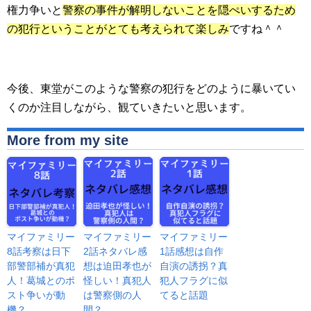
権力争いと
警察の事件が解明しないことを隠ぺいするため
の犯行ということがとても考えられて楽しみ
ですね＾＾
今後、東堂がこのような警察の犯行をどのように暴いてい
くのか注目しながら、観ていきたいと思います。
More from my site
マイファミリー
マイファミリー
マイファミリー
8話考察は日下
2話ネタバレ感
1話感想は自作
部警部補が真犯
想は迫田孝也が
自演の誘拐？真
人！葛城とのポ
怪しい！真犯人
犯人フラグに似
スト争いが動
は警察側の人
てると話題
機？
間？