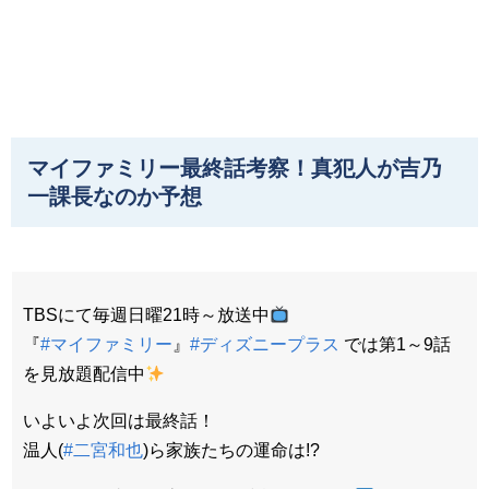
マイファミリー最終話考察！真犯人が吉乃
一課長なのか予想
TBSにて毎週日曜21時～放送中
『
#マイファミリー
』​
#ディズニープラス
では第1～9話
を見放題配信中
​いよいよ次回は最終話！​
温人(
#二宮和也
)ら家族たちの運命は!?​