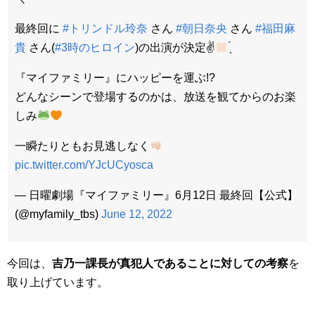
最終回に
#トリンドル玲奈
さん
#朝日奈央
さん
#福田麻
貴
さん(
#3時のヒロイン
)の出演が決定✌
̖́
『マイファミリー』にハッピーを運ぶ!?
どんなシーンで登場するのかは、放送を観てからのお楽
しみ
一瞬たりともお見逃しなく
pic.twitter.com/YJcUCyosca
— 日曜劇場『マイファミリー』6月12日 最終回【公式】
(@myfamily_tbs)
June 12, 2022
今回は、
吉乃一課長が真犯人であることに対しての考察
を
取り上げています。