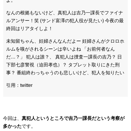
よ。
なんの根拠もないけど、真犯人は吉乃一課長でファイナ
ルアンサー！笑 (サンド富澤の犯人役が見たい) 今夜の最
終回はリアタイしよ！
未知留ちゃん、妊婦さんなんだよー 妊婦さんがクロロホ
ルムを嗅がされるシーンは辛いよね 「お前何者なん
だ…？」 犯人は誰？、 真犯人は捜査一課長の吉乃？ 日
下部七彦警視（迫田孝也）？ タブレット取りにきた刑
事？ 番組終わっちゃうのも悲しいけど、犯人を知りたい
引用：twitter
今回は、
真犯人というところで吉乃一課長だという考察が
多かった
です。