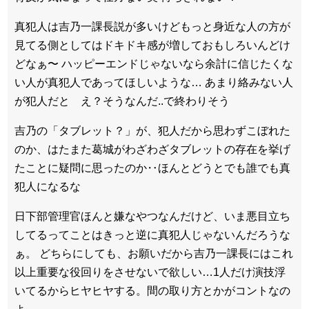
真犯人は吉乃一課長説が多いけどもっと身近な人の方が
見てる側としてはドキドキ感が増しておもしろいんどけ
どなぁ〜 ハッピーエンドじゃないなら余計に信じたくな
い人が真犯人であってほしいような… あまり絡みない人
が犯人だと え？そうなんだ..で終わりそう
吉乃の「タブレット？」が、犯人だから思わずこぼれた
のか、はたまた葛城がわざわざタブレットの存在を挙げ
たことに疑問に思ったのか‥ほんとどうとでも誰でも真
犯人になるな
日下部管理官ほんと嫌なやつなんだけど、いま悪目立ち
してるってことはきっと逆に真犯人じゃないんだろうな
ぁ。 どちらにしても、お願いだから吉乃一課長にはこれ
以上重要な役回りをさせないで欲しい…1人だけ演技浮
いてるからヒヤヒヤする。間の取り方とかがコントなの