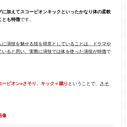
グに加えてスコーピオンキックといったかなり体の柔軟
ことも特徴
です。
人に演技を魅せる技を得意としていることは、ドラマや
ていると思い、実際に演技では体を使った演技が特徴
で
コーピオン=さそり
、
キック＝蹴り
ということで、
さそ
画像