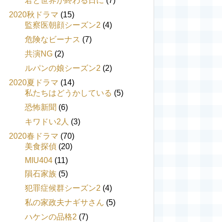
君と世界が終わる日に
(7)
2020秋ドラマ
(15)
監察医朝顔シーズン2
(4)
危険なビーナス
(7)
共演NG
(2)
ルパンの娘シーズン2
(2)
2020夏ドラマ
(14)
私たちはどうかしている
(5)
恐怖新聞
(6)
キワドい2人
(3)
2020春ドラマ
(70)
美食探偵
(20)
MIU404
(11)
隕石家族
(5)
犯罪症候群シーズン2
(4)
私の家政夫ナギサさん
(5)
ハケンの品格2
(7)