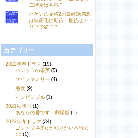
二階堂は共犯？
ハケンの品格2の最終話感想
は映画化に期待！最後はアド
リブで終了？
カテゴリー
2022年春ドラマ
(19)
パンドラの果実
(5)
マイファミリー
(4)
悪女
(9)
インビジブル
(1)
2021秋映画
(1)
あなたの番です 劇場版
(1)
2022年冬ドラマ
(34)
ゴシップ #彼女が知りたい本当の
○○
(1)