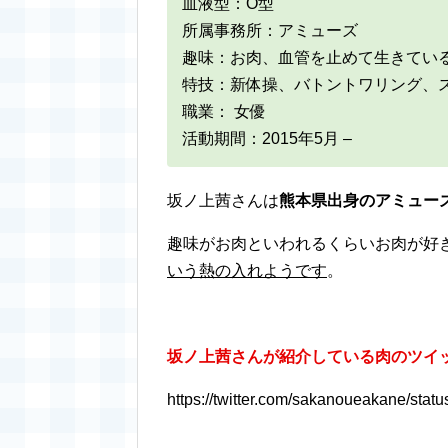
血液型：O型
所属事務所：アミューズ
趣味：お肉、血管を止めて生きてい
特技：新体操、バトントワリング、
職業： 女優
活動期間：2015年5月 –
坂ノ上茜さんは
熊本県出身のアミュー
趣味がお肉といわれるくらいお肉が好
いう熱の入れようです
。
坂ノ上茜さんが紹介している肉のツイ
https://twitter.com/sakanoueakane/st