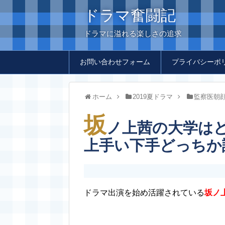
ドラマ奮闘記
ドラマに溢れる楽しさの追求
お問い合わせフォーム
プライバシーポ
ホーム
2019夏ドラマ
監察医朝
坂
ノ上茜の大学は
上手い下手どっちか
ドラマ出演を始め活躍されている
坂ノ