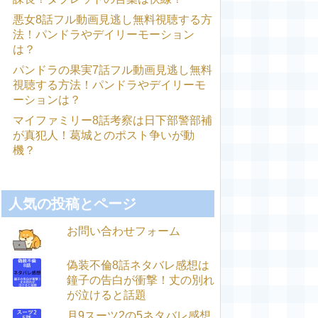
悪女8話フル動画見逃し無料視聴する方
法！パンドラやデイリーモーション
は？
パンドラの果実7話フル動画見逃し無料
視聴する方法！パンドラやデイリーモ
ーションは？
マイファミリー8話考察は日下部警部補
が真犯人！葛城とのポスト争いが動
機？
人気の投稿とページ
お問い合わせフォーム
偽装不倫8話ネタバレ感想は
鐘子の告白が衝撃！丈の別れ
が泣けると話題
月9スーツ2の5ネタバレ感想