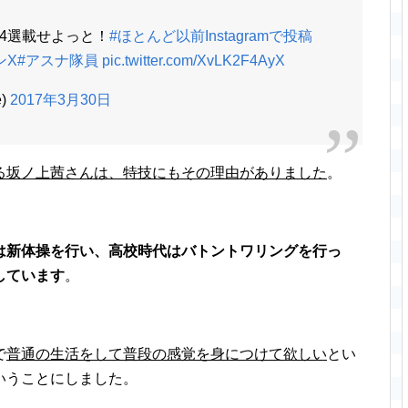
4選載せよっと！
#ほとんど以前Instagramで投稿
ンX
#アスナ隊員
pic.twitter.com/XvLK2F4AyX
e)
2017年3月30日
る坂ノ上茜さんは、特技にもその理由がありました
。
は新体操を行い、高校時代はバトントワリングを行っ
しています
。
で
普通の生活をして普段の感覚を身につけて欲しい
とい
いうことにしました。