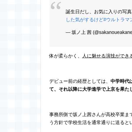
誕生日だし、お気に入りの写真
した気がするけど
#ウルトラマ
— 坂ノ上 茜 (@sakanoueakan
体が柔らかく、
人に魅せる演技ができ
デビュー前の経歴としては、
中学時代
て、それ以降に大学進学で上京を果た
事務所側で坂ノ上茜さんが高校卒業ま
う方針で学校生活を通常通りに送ると