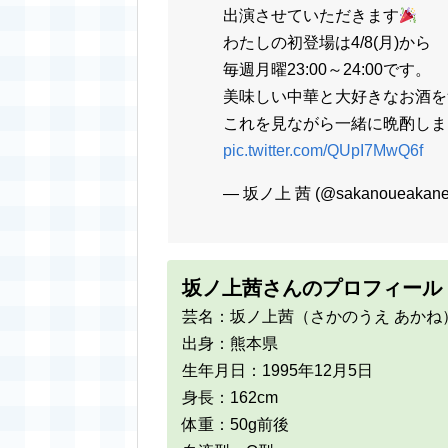
出演させていただきます
わたしの初登場は4/8(月)から
毎週月曜23:00～24:00です。
美味しい中華と大好きなお酒を
これを見ながら一緒に晩酌しま
pic.twitter.com/QUpI7MwQ6f
— 坂ノ上 茜 (@sakanoueakan
坂ノ上茜さんのプロフィール
芸名：坂ノ上茜（さかのうえ あかね
出身：熊本県
生年月日：1995年12月5日
身長：162cm
体重：50g前後