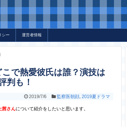
リシー
運営者情報
顔
どこで熱愛彼氏は誰？演技は
評判も！
2019/7/6
監察医朝顔
,
2019夏ドラマ
上茜さん
について紹介をしたいと思います。