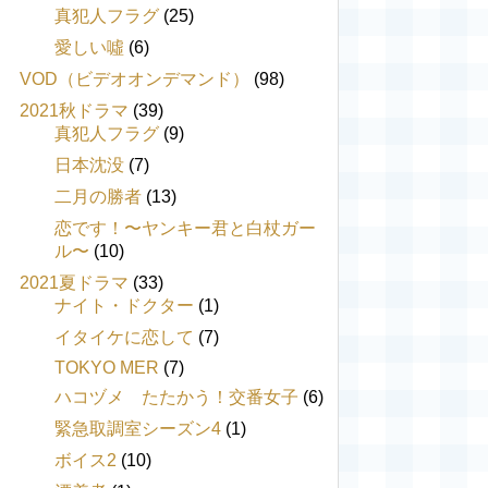
真犯人フラグ
(25)
愛しい噓
(6)
VOD（ビデオオンデマンド）
(98)
2021秋ドラマ
(39)
真犯人フラグ
(9)
日本沈没
(7)
二月の勝者
(13)
恋です！〜ヤンキー君と白杖ガー
ル〜
(10)
2021夏ドラマ
(33)
ナイト・ドクター
(1)
イタイケに恋して
(7)
TOKYO MER
(7)
ハコヅメ たたかう！交番女子
(6)
緊急取調室シーズン4
(1)
ボイス2
(10)