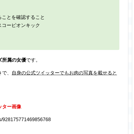
ることを確認すること
スコーピオンキック
ズ所属の女優
です。
きで、
自身の公式ツイッターでもお肉の写真を載せると
ッター画像
atus/928175771469856768