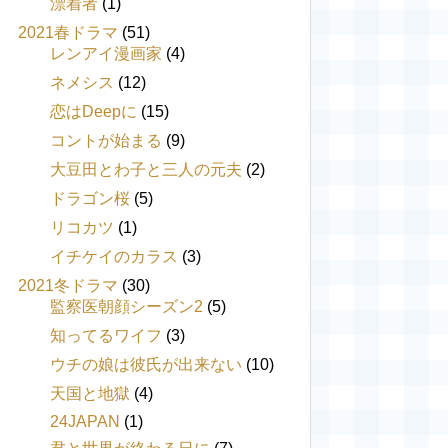
漂着者
(1)
2021春ドラマ
(51)
レンアイ漫画家
(4)
ネメシス
(12)
恋はDeepに
(15)
コントが始まる
(9)
大豆田とわ子と三人の元夫
(2)
ドラゴン桜
(5)
リコカツ
(1)
イチケイのカラス
(3)
2021冬ドラマ
(30)
監察医朝顔シーズン2
(5)
知ってるワイフ
(3)
ウチの娘は彼氏が出来ない
(10)
天国と地獄
(4)
24JAPAN
(1)