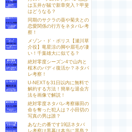
は玉井が馘で新章突入？甲斐
はどうなる？
同期のサクラの葵や菊夫との
恋愛関係の行方をネタバレ考
察！
メゾン・ド・ポリス【瀬川草
介役】竜星涼の脚や眉毛が凄
い！千葉雄大に似てる？
絶対零度シーズン4で山内と
桜木のバディ復活か？ネタバ
レ考察！
U-NEXTを31日以内に無料で
解約する方法！簡単な退会方
法を画像で解説！
絶対零度ネタバレ考察篠田の
命を奪った犯人は？小田切の
写真の男は誰？
あなたの番です19話ネタバ
レ考察は黒幕は本当に黒島？