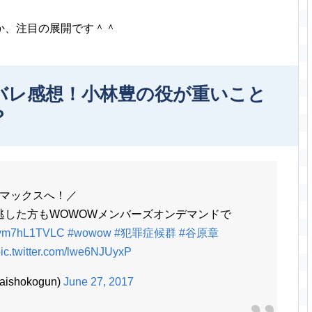
か、注目の展開です＾＾
タバレ感想！小林豊の役が重いこと
？
マックスへ！／
見逃した方もWOWOWメンバーズオンデマンドで
co/ym7hL1TVLC
#wowow
#犯罪症候群
#谷原章
ic.twitter.com/lwe6NJUyxP
shokogun)
June 27, 2017