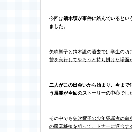
今回は
鏑木護が事件に絡んでいるとい
ました
。
矢吹響子と鏑木護の過去では学生の頃
讐を実行してやろうと持ち掛けた場面
二人がこの出会いから始まり、今まで
う展開が今回のストーリーの中心
でし
その中でも
矢吹響子の少年犯罪者の命
の臓器移植を狙って、ドナーに適合す