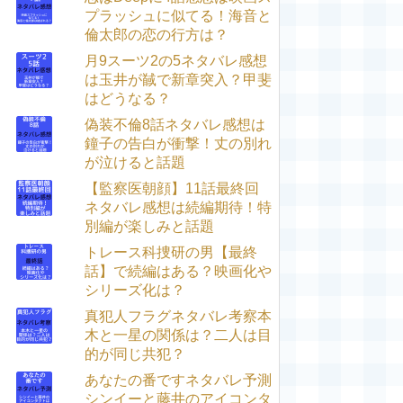
プラッシュに似てる！海音と
倫太郎の恋の行方は？
月9スーツ2の5ネタバレ感想
は玉井が馘で新章突入？甲斐
はどうなる？
偽装不倫8話ネタバレ感想は
鐘子の告白が衝撃！丈の別れ
が泣けると話題
【監察医朝顔】11話最終回
ネタバレ感想は続編期待！特
別編が楽しみと話題
トレース科捜研の男【最終
話】で続編はある？映画化や
シリーズ化は？
真犯人フラグネタバレ考察本
木と一星の関係は？二人は目
的が同じ共犯？
あなたの番ですネタバレ予測
シンイーと藤井のアイコンタ