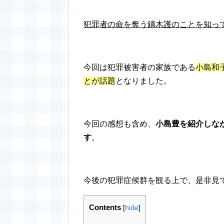
犯罪者の命を奪う鏑木護のことを知っ
今回は犯罪被害者の家族である
小島和
とが話題
となりました。
今回の感想も含め、
小島豊を紹介しな
す
。
今後の犯罪症候群を観る上で、是非見
Contents
[
hide
]