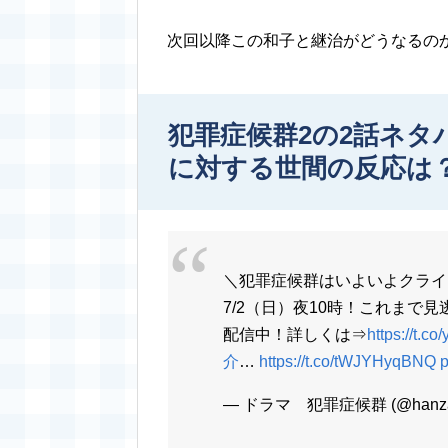
次回以降この和子と継治がどうなるの
犯罪症候群2の2話ネ
に対する世間の反応は
＼犯罪症候群はいよいよクライ
7/2（日）夜10時！これまで
配信中！詳しくは⇒
https://t.
介
…
https://t.co/tWJYHyqBNQ
p
— ドラマ 犯罪症候群 (@hanzai