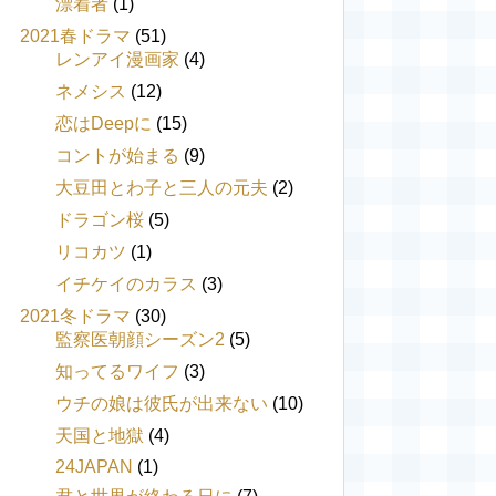
漂着者
(1)
2021春ドラマ
(51)
レンアイ漫画家
(4)
ネメシス
(12)
恋はDeepに
(15)
コントが始まる
(9)
大豆田とわ子と三人の元夫
(2)
ドラゴン桜
(5)
リコカツ
(1)
イチケイのカラス
(3)
2021冬ドラマ
(30)
監察医朝顔シーズン2
(5)
知ってるワイフ
(3)
ウチの娘は彼氏が出来ない
(10)
天国と地獄
(4)
24JAPAN
(1)