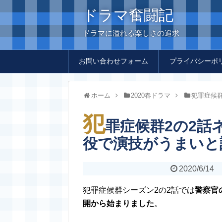
ドラマ奮闘記
ドラマに溢れる楽しさの追求
お問い合わせフォーム
プライバシーポ
ホーム
2020春ドラマ
犯罪症候
犯
罪症候群2の2話
役で演技がうまいと
2020/6/14
犯罪症候群シーズン2の2話では
警察官
開から始まりました
。