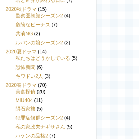
君と世界が終わる日に
(7)
2020秋ドラマ
(15)
監察医朝顔シーズン2
(4)
危険なビーナス
(7)
共演NG
(2)
ルパンの娘シーズン2
(2)
2020夏ドラマ
(14)
私たちはどうかしている
(5)
恐怖新聞
(6)
キワドい2人
(3)
2020春ドラマ
(70)
美食探偵
(20)
MIU404
(11)
隕石家族
(5)
犯罪症候群シーズン2
(4)
私の家政夫ナギサさん
(5)
ハケンの品格2
(7)