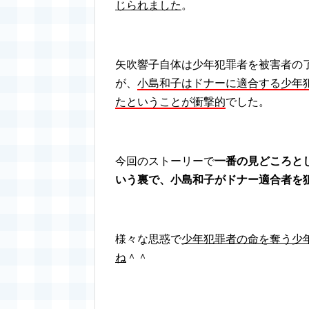
じられました
。
矢吹響子自体は少年犯罪者を被害者の
が、
小島和子はドナーに適合する少年
たということが衝撃的
でした。
今回のストーリーで
一番の見どころと
いう裏で、小島和子がドナー適合者を
様々な思惑で
少年犯罪者の命を奪う少
ね
＾＾