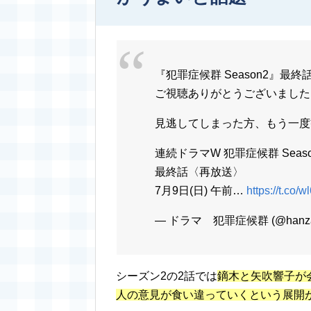
『犯罪症候群 Season2』最終
ご視聴ありがとうございました
見逃してしまった方、もう一度
連続ドラマW 犯罪症候群 Seaso
最終話〈再放送〉
7月9日(日) 午前…
https://t.co/
— ドラマ 犯罪症候群 (@hanzai
シーズン2の2話では
鏑木と矢吹響子が
人の意見が食い違っていくという展開