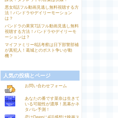
悪女8話フル動画見逃し無料視聴する方
法！パンドラやデイリーモーション
は？
パンドラの果実7話フル動画見逃し無料
視聴する方法！パンドラやデイリーモ
ーションは？
マイファミリー8話考察は日下部警部補
が真犯人！葛城とのポスト争いが動
機？
人気の投稿とページ
お問い合わせフォーム
あなたの番です菜奈は生きて
いる可能性が濃厚！黒幕かネ
タバレ予測！
恋はDeepに4話感想は映画ス