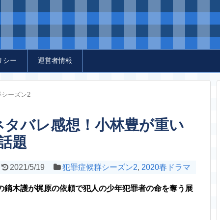
リシー
運営者情報
群シーズン2
ネタバレ感想！小林豊が重い
話題
2021/5/19
犯罪症候群シーズン2
,
2020春ドラマ
の鏑木護が梶原の依頼で犯人の少年犯罪者の命を奪う展