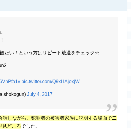
話、
！
観たい！という方はリピート放送をチェック☆
n2
wl6VhPfa1v
pic.twitter.com/Q9xHAjoxjW
shokogun)
July 4, 2017
会話しながら、犯罪者の被害者家族に説明する場面で二
が見どころ
でした。