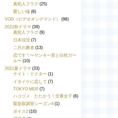
真犯人フラグ
(25)
愛しい噓
(6)
VOD（ビデオオンデマンド）
(98)
2021秋ドラマ
(39)
真犯人フラグ
(9)
日本沈没
(7)
二月の勝者
(13)
恋です！〜ヤンキー君と白杖ガー
ル〜
(10)
2021夏ドラマ
(33)
ナイト・ドクター
(1)
イタイケに恋して
(7)
TOKYO MER
(7)
ハコヅメ たたかう！交番女子
(6)
緊急取調室シーズン4
(1)
ボイス2
(10)