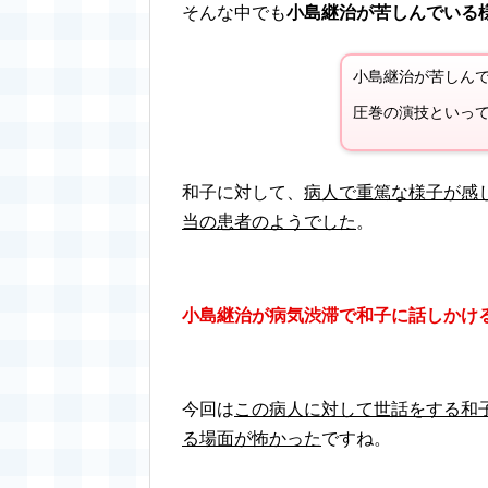
そんな中でも
小島継治が苦しんでいる
小島継治が苦しん
圧巻の演技といっ
和子に対して、
病人で重篤な様子が感
当の患者のようでした
。
小島継治が病気渋滞で和子に話しかけ
今回は
この病人に対して世話をする和
る場面が怖かった
ですね。