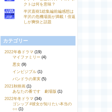
クトは何を意味？
半沢直樹1総集編前編感想は
半沢の危機場面が満載！倍返
しが爽快と話題
カテゴリー
2022年春ドラマ
(19)
マイファミリー
(4)
悪女
(9)
インビジブル
(1)
パンドラの果実
(5)
2021秋映画
(1)
あなたの番です 劇場版
(1)
2022年冬ドラマ
(34)
ゴシップ #彼女が知りたい本当の
○○
(1)