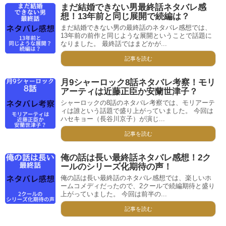
まだ結婚できない男最終話ネタバレ感
想！13年前と同じ展開で続編は？
まだ結婚できない男の最終話のネタバレ感想では、
13年前の前作と同じような展開ということで話題に
なりました。 最終話ではまどかが...
記事を読む
月9シャーロック8話ネタバレ考察！モリ
アーティは近藤正臣か安蘭世津子？
シャーロックの8話のネタバレ考察では、モリアーテ
ィは誰という話題で盛り上がっていました。 今回は
ハセキョー（長谷川京子）が演じ...
記事を読む
俺の話は長い最終話ネタバレ感想！2ク
ールのシリーズ化期待の声！
俺の話は長い最終話のネタバレ感想では、楽しいホ
ームコメディだったので、2クールで続編期待と盛り
上がっていました。 今回は前半の...
記事を読む