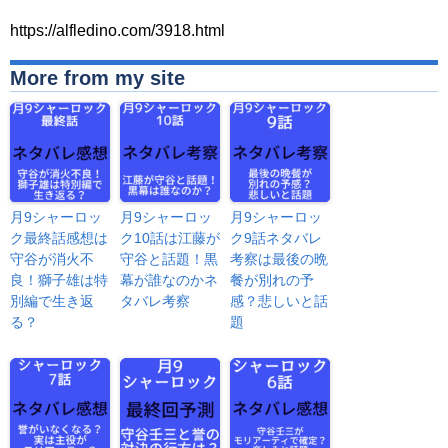
https://alfledino.com/3918.html
More from my site
月9シャーロッ
月9シャーロッ
月9シャーロッ
ク最終話感想は
ク10話は江藤が
ク9話ネタバレ
守谷が消火不
守谷と話題！黒
考察は最後の晩
良！獅子雄は特
幕が誰なのかネ
餐が別れの予
別編で生き返
タバレ考察
感？悲しいと話
る？
題