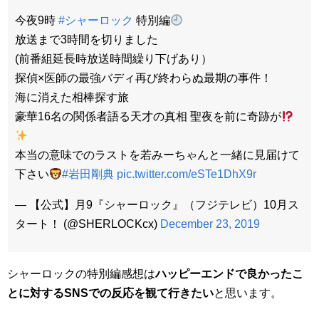
今夜9時
#シャーロック
特別編
放送まで3時間を切りました
(前番組延長時放送時間繰り下げあり）
探偵×医師の最強バディ再び終わらぬ最期の事件！
海に消えた相棒探す旅
豪華16名の関係者語る天才の真相 聖夜を前に奇跡が
本当の意味でのラストを若みーちゃんと一緒に見届けて
下さい
#岩田剛典
pic.twitter.com/eSTe1DhX9r
— 【公式】月9『シャーロック』（フジテレビ）10月ス
タート！ (@SHERLOCKcx)
December 23, 2019
シャーロックの特別編感想は
ハッピーエンドで良かったこ
とに対するSNSでの反応を観て行きたい
と思います。