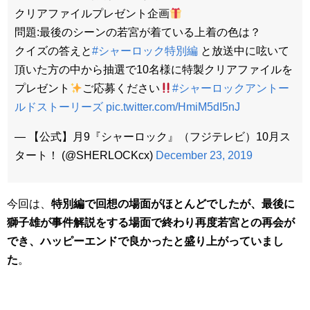
クリアファイルプレゼント企画
問題:最後のシーンの若宮が着ている上着の色は？
クイズの答えと
#シャーロック特別編
と放送中に呟いて
頂いた方の中から抽選で10名様に特製クリアファイルを
プレゼント
ご応募ください
#シャーロックアントー
ルドストーリーズ
pic.twitter.com/HmiM5dI5nJ
— 【公式】月9『シャーロック』（フジテレビ）10月ス
タート！ (@SHERLOCKcx)
December 23, 2019
今回は、
特別編で回想の場面がほとんどでしたが、最後に
獅子雄が事件解説をする場面で終わり再度若宮との再会が
でき、ハッピーエンドで良かったと盛り上がっていまし
た
。