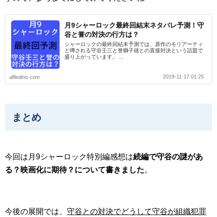
月9シャーロック最終回結末ネタバレ予測！守
谷と誉の対決の行方は？
シャーロックの最終回結末予測では、原作のモリアーティ
と噂される守谷壬三と誉獅子雄との直接対決という話題で
盛り上がっています。 ...
2019-11-17 01:25
alfledino.com
まとめ
今回は月9シャーロック特別編感想は
続編で守谷の謎があ
る？映画化に期待？について書きました
。
今後の展開では、
守谷との対決でどうして守谷が組織犯罪