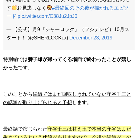
す
お見逃しなく
#最終回のその後が描かれるエピソ
ード
pic.twitter.com/C38Ju2JpJ0
— 【公式】月9『シャーロック』（フジテレビ）10月ス
タート！ (@SHERLOCKcx)
December 23, 2019
特別編では
獅子雄が帰ってくる場面で終わったことが嬉し
かった
です。
このことから
続編ではまだ回収しきれていない守谷壬三と
の話題が取り上げられると予想
します。
最終話で演じられた
守谷壬三は替え玉で本当の守谷はまだ
生きているという伏線がありますので、今後の続編がこの