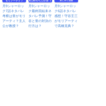
月9シャーロッ
月9シャーロッ
月9シャーロッ
ク7話ネタバレ
ク最終回結末ネ
ク6話ネタバレ
考察は誉がモリ
タバレ予測！守
感想！守谷壬三
アーティ？主人
谷と誉の対決の
がモリアーティ
公が教授？
行方は？
で高橋克典？