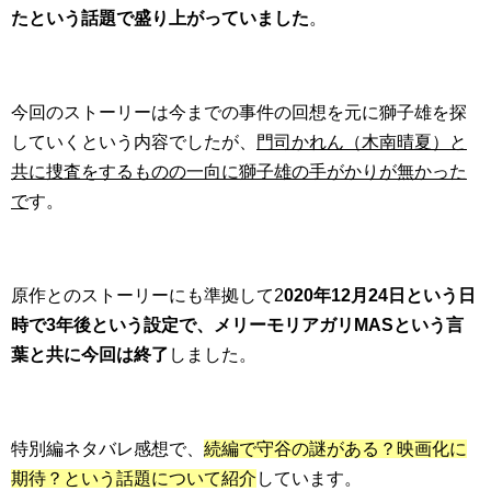
たという話題で盛り上がっていました
。
今回のストーリーは今までの事件の回想を元に獅子雄を探
していくという内容でしたが、
門司かれん（木南晴夏）と
共に捜査をするものの一向に獅子雄の手がかりが無かった
で
す。
原作とのストーリーにも準拠して2
020年12月24日という日
時で3年後という設定で、メリーモリアガリMASという言
葉と共に今回は終了
しました。
特別編ネタバレ感想で、
続編で守谷の謎がある？映画化に
期待？という話題について紹介
しています。