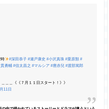
2時
#深田恭子
#瀬戸康史
#小沢真珠
#栗原類
#
大貫勇輔
#信太昌之
#マルシア
#麿赤兒
#渡部篤郎
娘』＿＿＿《《７月１１日スタート！》》
7月11日
説の中で描かれているストーリーとドラマが違うという