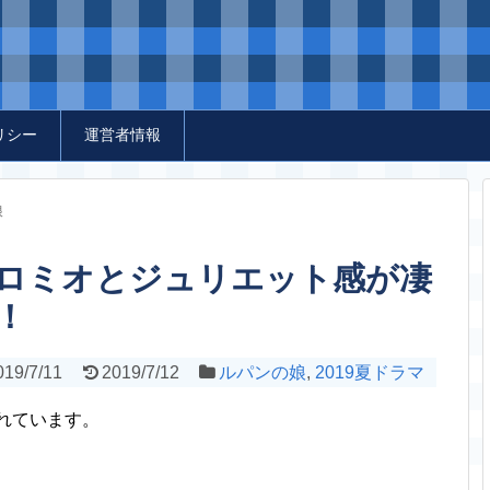
リシー
運営者情報
娘
ロミオとジュリエット感が凄
！
019/7/11
2019/7/12
ルパンの娘
,
2019夏ドラマ
されています。