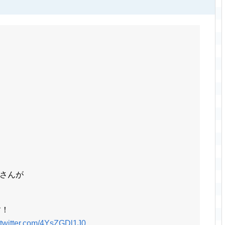
さんが
す！
.twitter.com/4YsZGDl1J0