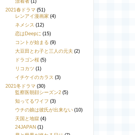
漂着者
(1)
2021春ドラマ
(51)
レンアイ漫画家
(4)
ネメシス
(12)
恋はDeepに
(15)
コントが始まる
(9)
大豆田とわ子と三人の元夫
(2)
ドラゴン桜
(5)
リコカツ
(1)
イチケイのカラス
(3)
2021冬ドラマ
(30)
監察医朝顔シーズン2
(5)
知ってるワイフ
(3)
ウチの娘は彼氏が出来ない
(10)
天国と地獄
(4)
24JAPAN
(1)