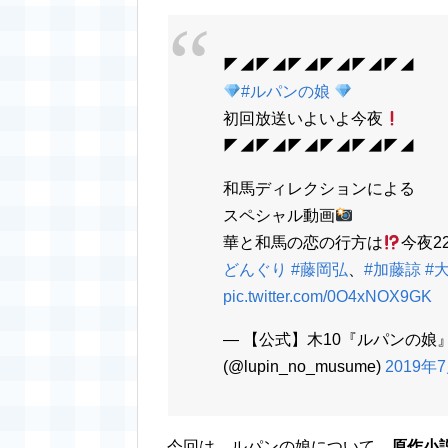
◤◢◤◢◤◢◤◢◤◢◤◢
#ルパンの娘
初回放送いよいよ今夜
◤◢◤◢◤◢◤◢◤◢◤◢
和馬ディレクションによる
スペシャル動画
華と和馬の恋の行方は
今夜2
どんぐり
#藤岡弘
、
#加藤諒
#
pic.twitter.com/0O4xNOX9GK
— 【公式】木10『ルパンの
(@lupin_no_musume)
2019年
今回は、ルパンの娘について、
原作小