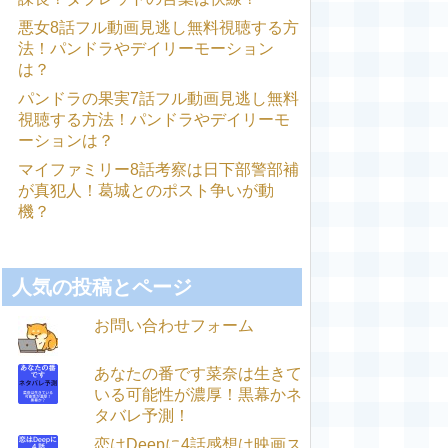
悪女8話フル動画見逃し無料視聴する方
法！パンドラやデイリーモーション
は？
パンドラの果実7話フル動画見逃し無料
視聴する方法！パンドラやデイリーモ
ーションは？
マイファミリー8話考察は日下部警部補
が真犯人！葛城とのポスト争いが動
機？
人気の投稿とページ
お問い合わせフォーム
あなたの番です菜奈は生きて
いる可能性が濃厚！黒幕かネ
タバレ予測！
恋はDeepに4話感想は映画ス