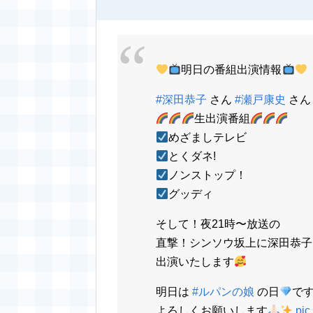
明日の番組出演情報
#深田恭子
さん
#瀬戸康史
さん
生出演番組
めざましテレビ
とくダネ!
ノンストップ！
グッディ
そして！夜21時〜放送の
直撃！シンソウ坂上に深田恭子
出演いたします
明日は
#ルパンの娘
の日
で
よろしくお願いします
pic