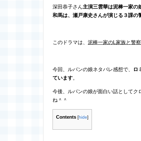
深田恭子さん
主演三雲華は泥棒一家の
和馬は、瀬戸康史さんが演じる３課の
このドラマは、
泥棒一家のL家族と警
今回、ルパンの娘ネタバレ感想で、
ロ
ています
。
今後、ルパンの娘が面白い話としてク
ね＾＾
Contents
[
hide
]