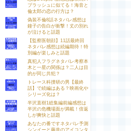
プラッシュに似てる！海音と
倫太郎の恋の行方は？
偽装不倫8話ネタバレ感想は
鐘子の告白が衝撃！丈の別れ
が泣けると話題
【監察医朝顔】11話最終回
ネタバレ感想は続編期待！特
別編が楽しみと話題
真犯人フラグネタバレ考察本
木と一星の関係は？二人は目
的が同じ共犯？
トレース科捜研の男【最終
話】で続編はある？映画化や
シリーズ化は？
半沢直樹1総集編前編感想は
半沢の危機場面が満載！倍返
しが爽快と話題
あなたの番ですネタバレ予測
シンイーと藤井のアイコンタ