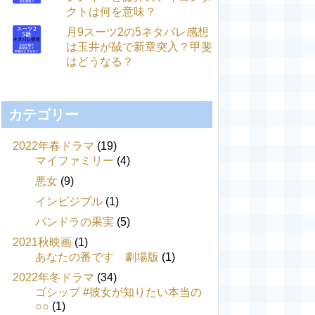
クトは何を意味？
月9スーツ2の5ネタバレ感想
は玉井が馘で新章突入？甲斐
はどうなる？
カテゴリー
2022年春ドラマ
(19)
マイファミリー
(4)
悪女
(9)
インビジブル
(1)
パンドラの果実
(5)
2021秋映画
(1)
あなたの番です 劇場版
(1)
2022年冬ドラマ
(34)
ゴシップ #彼女が知りたい本当の
○○
(1)