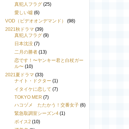
真犯人フラグ
(25)
愛しい噓
(6)
VOD（ビデオオンデマンド）
(98)
2021秋ドラマ
(39)
真犯人フラグ
(9)
日本沈没
(7)
二月の勝者
(13)
恋です！〜ヤンキー君と白杖ガー
ル〜
(10)
2021夏ドラマ
(33)
ナイト・ドクター
(1)
イタイケに恋して
(7)
TOKYO MER
(7)
ハコヅメ たたかう！交番女子
(6)
緊急取調室シーズン4
(1)
ボイス2
(10)