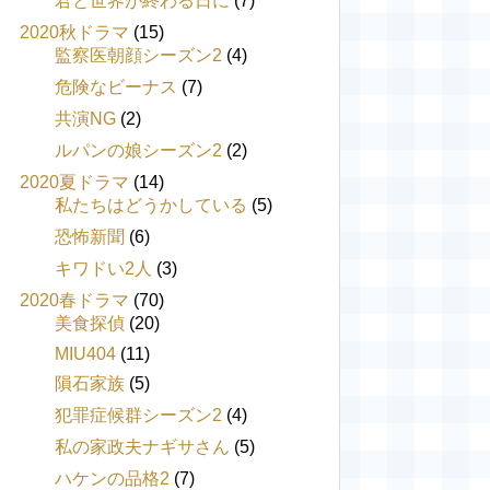
君と世界が終わる日に
(7)
2020秋ドラマ
(15)
監察医朝顔シーズン2
(4)
危険なビーナス
(7)
共演NG
(2)
ルパンの娘シーズン2
(2)
2020夏ドラマ
(14)
私たちはどうかしている
(5)
恐怖新聞
(6)
キワドい2人
(3)
2020春ドラマ
(70)
美食探偵
(20)
MIU404
(11)
隕石家族
(5)
犯罪症候群シーズン2
(4)
私の家政夫ナギサさん
(5)
ハケンの品格2
(7)