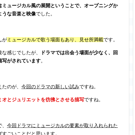
はミュージカル風の展開ということで、オープニングか
ような音楽と映像
でした。
んが
ミュージカルで歌う場面もあり、見せ所満載
です。
接な感じでしたが、
ドラマでは出会う場面が少なく、回
描写がされています
。
えたのが、
今回のドラマの新しい試み
ですね。
ミオとジュリエットを彷彿とさせる描写
ですね。
で、
今回ドラマにミュージカルの要素が取り入れられた
ばすごいことだと思います
。