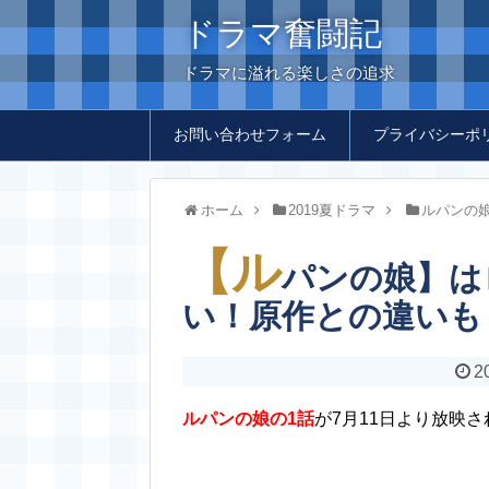
ドラマ奮闘記
ドラマに溢れる楽しさの追求
お問い合わせフォーム
プライバシーポ
ホーム
2019夏ドラマ
ルパンの
【ル
パンの娘】は
い！原作との違いも
2
ルパンの娘の1話
が7月11日より放映