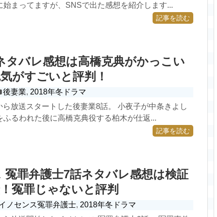
始まってますが、SNSで出た感想を紹介します...
記事を読む
ネタバレ感想は高橋克典がかっこい
色気がすごいと評判！
後妻業
,
2018年冬ドラマ
2日から放送スタートした後妻業8話。 小夜子が中条きよし
ふるわれた後に高橋克典役する柏木が仕返...
記事を読む
 冤罪弁護士7話ネタバレ感想は検証
険！冤罪じゃないと評判
イノセンス冤罪弁護士
,
2018年冬ドラマ