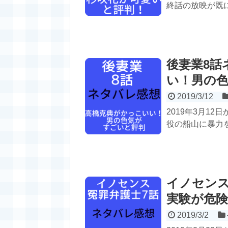
終話の放映が既に
後妻業8話
い！男の
2019/3/12
2019年3月1
役の船山に暴力を
イノセンス
実験が危
2019/3/2