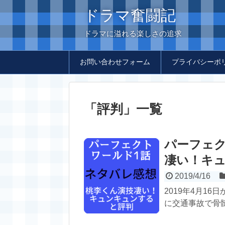
ドラマ奮闘記
ドラマに溢れる楽しさの追求
お問い合わせフォーム
プライバシーポ
「
評判
」
一覧
パーフェク
凄い！キ
2019/4/16
2019年4月1
に交通事故で骨髄