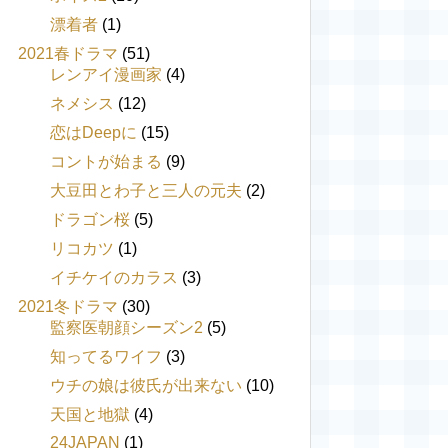
漂着者
(1)
2021春ドラマ
(51)
レンアイ漫画家
(4)
ネメシス
(12)
恋はDeepに
(15)
コントが始まる
(9)
大豆田とわ子と三人の元夫
(2)
ドラゴン桜
(5)
リコカツ
(1)
イチケイのカラス
(3)
2021冬ドラマ
(30)
監察医朝顔シーズン2
(5)
知ってるワイフ
(3)
ウチの娘は彼氏が出来ない
(10)
天国と地獄
(4)
24JAPAN
(1)