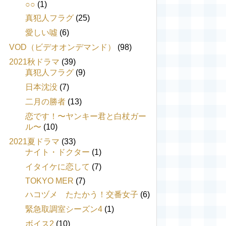
○○
(1)
真犯人フラグ
(25)
愛しい噓
(6)
VOD（ビデオオンデマンド）
(98)
2021秋ドラマ
(39)
真犯人フラグ
(9)
日本沈没
(7)
二月の勝者
(13)
恋です！〜ヤンキー君と白杖ガー
ル〜
(10)
2021夏ドラマ
(33)
ナイト・ドクター
(1)
イタイケに恋して
(7)
TOKYO MER
(7)
ハコヅメ たたかう！交番女子
(6)
緊急取調室シーズン4
(1)
ボイス2
(10)