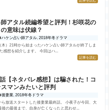
記事を読む
い師アタル続編希望と評判！杉咲花の
うの意味は伏線？
ハケン占い師アタル
,
2018年冬ドラマ
7日（木）21時から始まったハケン占い師アタルが終了しま
た感想を紹介します。 今回はハ...
記事を読む
終話【ネタバレ感想】は騙された！コ
ンスマンみたいと評判
後妻業
,
2018年冬ドラマ
9日から放送スタートした後妻業最終話。 小夜子が今回、大
後の最後まで、自身が亡くなったと思わせ...