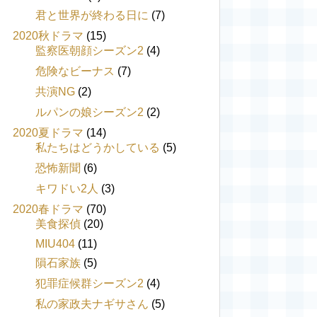
君と世界が終わる日に
(7)
2020秋ドラマ
(15)
監察医朝顔シーズン2
(4)
危険なビーナス
(7)
共演NG
(2)
ルパンの娘シーズン2
(2)
2020夏ドラマ
(14)
私たちはどうかしている
(5)
恐怖新聞
(6)
キワドい2人
(3)
2020春ドラマ
(70)
美食探偵
(20)
MIU404
(11)
隕石家族
(5)
犯罪症候群シーズン2
(4)
私の家政夫ナギサさん
(5)