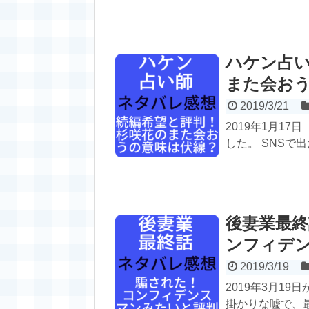
ハケン占
また会お
2019/3/21
2019年1月1
した。 SNSで出
後妻業最
ンフィデ
2019/3/19
2019年3月1
掛かりな嘘で、最