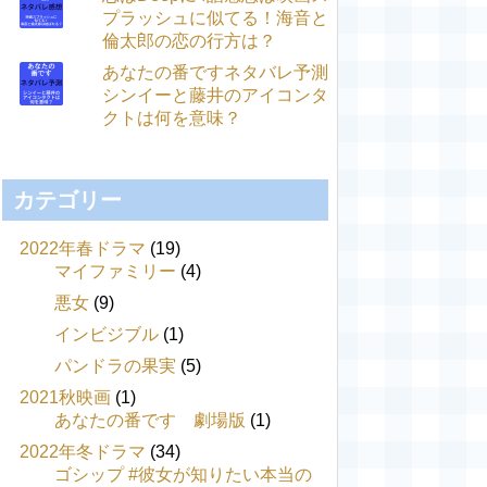
プラッシュに似てる！海音と
倫太郎の恋の行方は？
あなたの番ですネタバレ予測
シンイーと藤井のアイコンタ
クトは何を意味？
カテゴリー
2022年春ドラマ
(19)
マイファミリー
(4)
悪女
(9)
インビジブル
(1)
パンドラの果実
(5)
2021秋映画
(1)
あなたの番です 劇場版
(1)
2022年冬ドラマ
(34)
ゴシップ #彼女が知りたい本当の