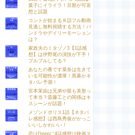
葉子にイライラ！旦那が可哀
想と話題
コントが始まる８話フル動画
見逃し無料視聴する方法！パ
ンドラやデイリーモーション
は？
家政夫のミタゾノ3【1話感
想】は伊野尾の演技が下手！
プルプルしてる？
あなたの番です菜奈は生きて
いる可能性が濃厚！黒幕かネ
タバレ予測！
宮本茉由は兄弟や親も美形っ
て本当？斎藤工との関係はキ
スシーンが話題！
メゾンドポリス1話【ネタバ
レ感想】は西島秀俊がかっこ
いいしかわいい！
恋はDeepに4話感想は映画ス