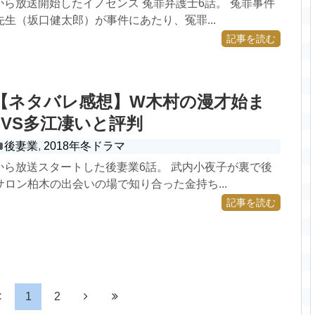
3日から放送開始したイノセンス 冤罪弁護士6話。 冤罪事件
生（坂口健太郎）が事件にあたり、冤罪...
記事を読む
【ネタバレ感想】W木村の漫才始ま
VS多江凄いと評判
後妻業
,
2018年冬ドラマ
6日から放送スタートした後妻業6話。 武内小夜子が裏で後
ロン柏木の出会いの場で知り合った金持ち...
記事を読む
1
2