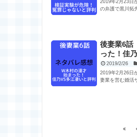
2019年2月2
の弁護で黒川拓先
後妻業6話
った！佳乃
2019/2/26
2019年2月2
妻業を営む婚活サ