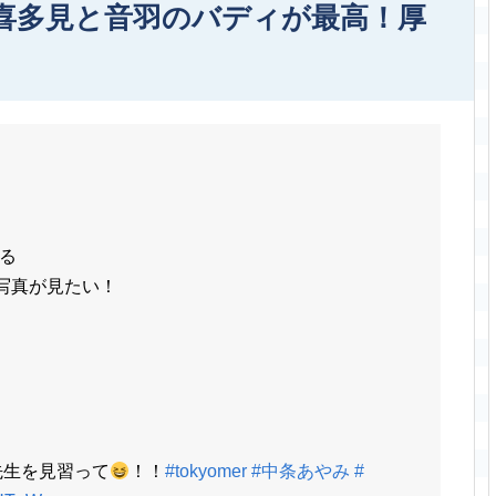
想は喜多見と音羽のバディが最高！厚
る
写真が見たい！
先生を見習って
！！
#tokyomer
#中条あやみ
#