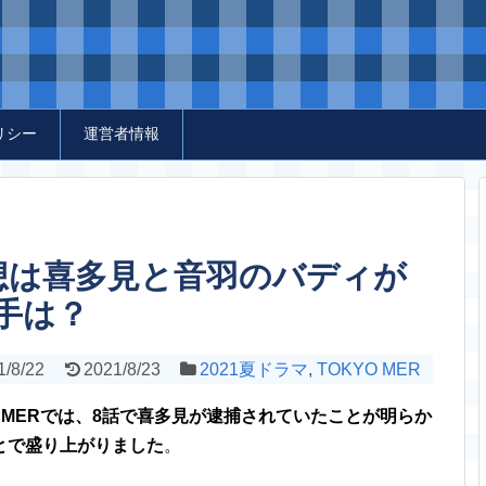
リシー
運営者情報
感想は喜多見と音羽のバディが
手は？
1/8/22
2021/8/23
2021夏ドラマ
,
TOKYO MER
O MERでは、8話で喜多見が逮捕されていたことが明らか
とで盛り上がりました
。