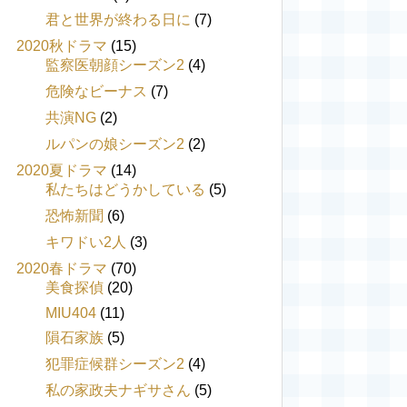
君と世界が終わる日に
(7)
2020秋ドラマ
(15)
監察医朝顔シーズン2
(4)
危険なビーナス
(7)
共演NG
(2)
ルパンの娘シーズン2
(2)
2020夏ドラマ
(14)
私たちはどうかしている
(5)
恐怖新聞
(6)
キワドい2人
(3)
2020春ドラマ
(70)
美食探偵
(20)
MIU404
(11)
隕石家族
(5)
犯罪症候群シーズン2
(4)
私の家政夫ナギサさん
(5)