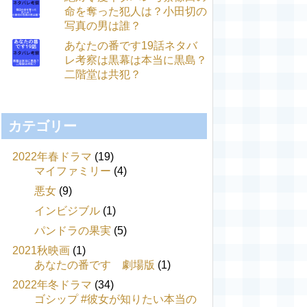
命を奪った犯人は？小田切の
写真の男は誰？
あなたの番です19話ネタバ
レ考察は黒幕は本当に黒島？
二階堂は共犯？
カテゴリー
2022年春ドラマ
(19)
マイファミリー
(4)
悪女
(9)
インビジブル
(1)
パンドラの果実
(5)
2021秋映画
(1)
あなたの番です 劇場版
(1)
2022年冬ドラマ
(34)
ゴシップ #彼女が知りたい本当の