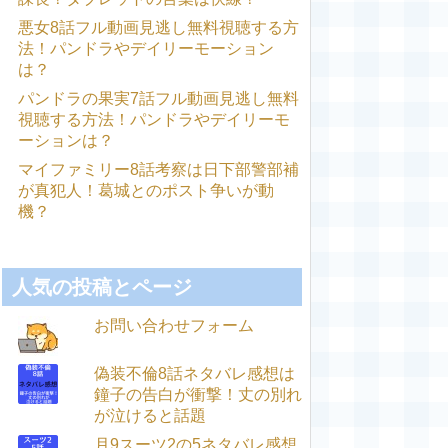
悪女8話フル動画見逃し無料視聴する方
法！パンドラやデイリーモーション
は？
パンドラの果実7話フル動画見逃し無料
視聴する方法！パンドラやデイリーモ
ーションは？
マイファミリー8話考察は日下部警部補
が真犯人！葛城とのポスト争いが動
機？
人気の投稿とページ
お問い合わせフォーム
偽装不倫8話ネタバレ感想は
鐘子の告白が衝撃！丈の別れ
が泣けると話題
月9スーツ2の5ネタバレ感想