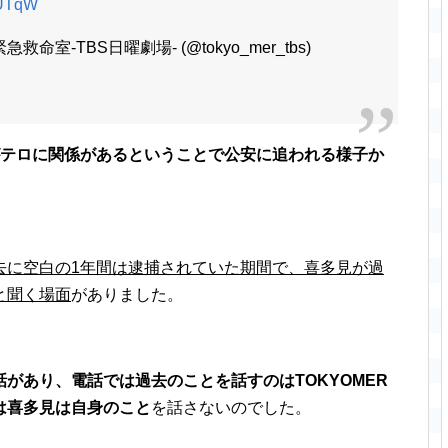
wUTqW
救命室-TBS日曜劇場- (@tokyo_mer_tbs)
テロに関係があるということで公安に追われる様子か
去に空白の1年間は逮捕されていた期間で、喜多見が過
と聞く場面
がありました。
があり、電話では過去のことを話すのはTOKYOMER
は喜多見は自身のこと
を話さないのでした。