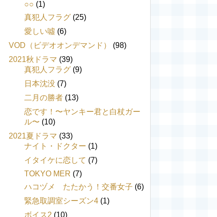
○○
(1)
真犯人フラグ
(25)
愛しい噓
(6)
VOD（ビデオオンデマンド）
(98)
2021秋ドラマ
(39)
真犯人フラグ
(9)
日本沈没
(7)
二月の勝者
(13)
恋です！〜ヤンキー君と白杖ガー
ル〜
(10)
2021夏ドラマ
(33)
ナイト・ドクター
(1)
イタイケに恋して
(7)
TOKYO MER
(7)
ハコヅメ たたかう！交番女子
(6)
緊急取調室シーズン4
(1)
ボイス2
(10)