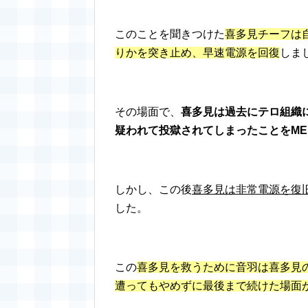
このことを聞きつけた
喜多見チーフは
りかを突き止め、早速電源を回復
しま
その場面で、
喜多見は過去にテロ組織
疑われて投獄されてしまったことをM
しかし、この後
喜多見は非常電源を復
した。
この
喜多見を救うために音羽は喜多見
遭ってもやめずに最後まで続けた場面