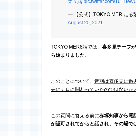
菜々緒
pic.twitter.com/16THe
— 【公式】TOKYO MER 走る緊急
August 20, 2021
TOKYO MER8話では、
喜多見チーフが
ら始まりました
。
このことについて、
音羽は喜多見に過
去にテロに関わっていたのではないか
この質問に答える前に
赤塚知事から電話
が認可されてからと話され、その場で