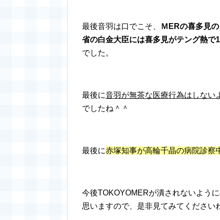
最後音羽は口でこそ、
ＭERの喜多見
省の白金大臣には喜多見がテング熱で
でした。
最後に
音羽が無茶な医療行為はしない
でしたね＾＾
最後に
赤塚知事が高輪千晶の病院診察
今後TOKOYOMERが潰されないよ
思いますので、是非見てみてください