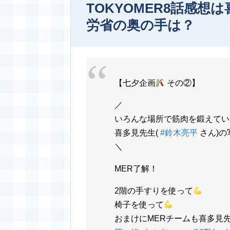
TOKYOMER8話感
労省の奥の手は？
【七夕企画
その②】
／
いろんな場所で筋肉を鍛えてい
喜多見先生(
#鈴木亮平
さん)の
＼
MER了解！
2階の手すりを使って
椅子を使って
おまけにMERチームも喜多見