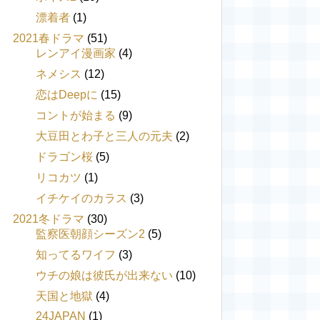
漂着者
(1)
2021春ドラマ
(51)
レンアイ漫画家
(4)
ネメシス
(12)
恋はDeepに
(15)
コントが始まる
(9)
大豆田とわ子と三人の元夫
(2)
ドラゴン桜
(5)
リコカツ
(1)
イチケイのカラス
(3)
2021冬ドラマ
(30)
監察医朝顔シーズン2
(5)
知ってるワイフ
(3)
ウチの娘は彼氏が出来ない
(10)
天国と地獄
(4)
24JAPAN
(1)