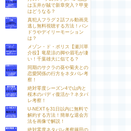
は玉井が馘で新章突入？甲斐
はどうなる？
真犯人フラグ２話フル動画見
逃し無料視聴する方法！パン
ドラやデイリーモーション
は？
メゾン・ド・ポリス【瀬川草
介役】竜星涼の脚や眉毛が凄
い！千葉雄大に似てる？
同期のサクラの葵や菊夫との
恋愛関係の行方をネタバレ考
察！
絶対零度シーズン4で山内と
桜木のバディ復活か？ネタバ
レ考察！
U-NEXTを31日以内に無料で
解約する方法！簡単な退会方
法を画像で解説！
絶対零度ネタバレ考察篠田の