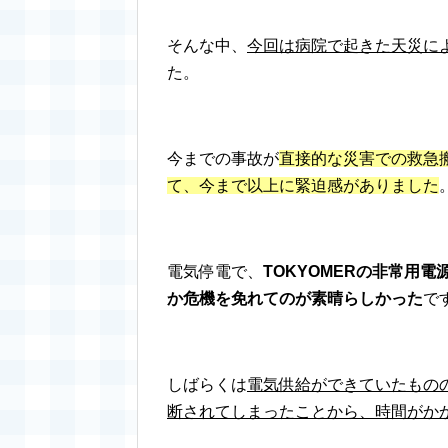
そんな中、
今回は病院で起きた天災に
た。
今までの事故が
直接的な災害での救急
て、今まで以上に緊迫感がありました
電気停電で、
TOKYOMERの非常用
か危機を免れてのが素晴らしかった
で
しばらくは
電気供給ができていたもの
断されてしまったことから、時間がか