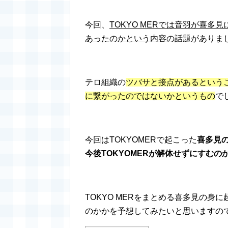
今回、
TOKYO MERでは音羽が喜
あったのかという内容の話題
がありま
テロ組織の
ツバサと接点があるという
に繋がったのではないかというもの
で
今回はTOKYOMERで起こった
喜多見
今後TOKYOMERが解体せずにすむ
TOKYO MERをまとめる喜多見の身
のかかを予想してみたいと思いますの