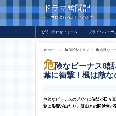
ドラマ奮闘記
ドラマに溢れる楽しさの追求
お問い合わせフォーム
プライバシーポ
ホーム
2020秋ドラマ
危険なビ
危
険なビーナス8
葉に衝撃！楓は敵な
危険なビーナスの8話では
伯郎が日々真
務に影響が出たり、蔭山との関係性が