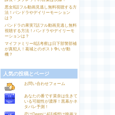
悪女8話フル動画見逃し無料視聴する方
法！パンドラやデイリーモーション
は？
パンドラの果実7話フル動画見逃し無料
視聴する方法！パンドラやデイリーモ
ーションは？
マイファミリー8話考察は日下部警部補
が真犯人！葛城とのポスト争いが動
機？
人気の投稿とページ
お問い合わせフォーム
あなたの番です菜奈は生きて
いる可能性が濃厚！黒幕かネ
タバレ予測！
恋はDeepに4話感想は映画ス