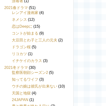
漂着者
(1)
2021春ドラマ
(51)
レンアイ漫画家
(4)
ネメシス
(12)
恋はDeepに
(15)
コントが始まる
(9)
大豆田とわ子と三人の元夫
(2)
ドラゴン桜
(5)
リコカツ
(1)
イチケイのカラス
(3)
2021冬ドラマ
(30)
監察医朝顔シーズン2
(5)
知ってるワイフ
(3)
ウチの娘は彼氏が出来ない
(10)
天国と地獄
(4)
24JAPAN
(1)