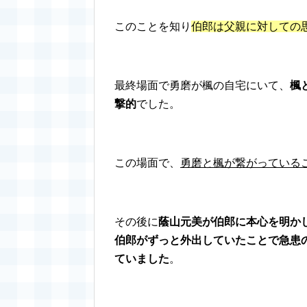
このことを知り
伯郎は父親に対しての
最終場面で勇磨が楓の自宅にいて、
楓
撃的
でした。
この場面で、
勇磨と楓が繋がっている
その後に
蔭山元美が伯郎に本心を明か
伯郎がずっと外出していたことで急患
ていました
。