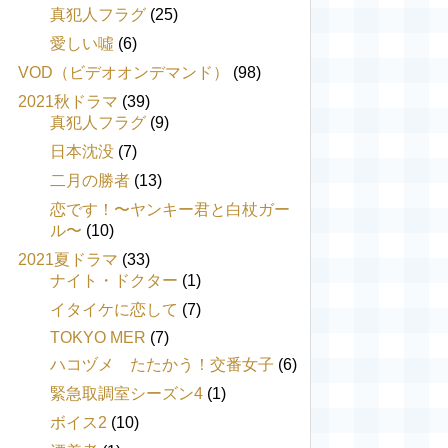
真犯人フラグ
(25)
愛しい噓
(6)
VOD（ビデオオンデマンド）
(98)
2021秋ドラマ
(39)
真犯人フラグ
(9)
日本沈没
(7)
二月の勝者
(13)
恋です！〜ヤンキー君と白杖ガー
ル〜
(10)
2021夏ドラマ
(33)
ナイト・ドクター
(1)
イタイケに恋して
(7)
TOKYO MER
(7)
ハコヅメ たたかう！交番女子
(6)
緊急取調室シーズン4
(1)
ボイス2
(10)