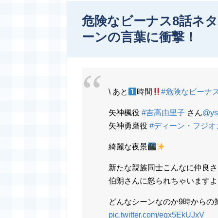
危険なビーナス8話ネ
ーンの言葉に衝撃！
\ あと
時間
#危険なビーナ
矢神楓役
#吉高由里子
さん
@ys
矢神勇磨役
#ディーン・フジオ
綺麗な夜景
新たな親族同士こんなに仲良さ
伯朗さんに怒られちゃいますよ
どんなシーンなのか9時からの
pic.twitter.com/egx5EkUJxV