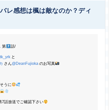
タバレ感想は楓は敵なのか？ディ
ス
第
話/
tk_yrk
と
カ
さん
@DeanFujioka
のお写真
そうに
第7話放送でご確認下さい