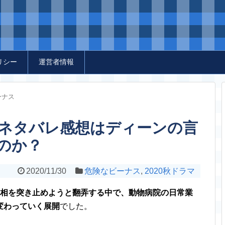
リシー
運営者情報
ーナス
話ネタバレ感想はディーンの言
のか？
2020/11/30
危険なビーナス
,
2020秋ドラマ
相を突き止めようと翻弄する中で、動物病院の日常業
変わっていく展開
でした。