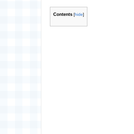
Contents
[
hide
]