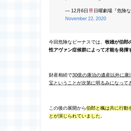
— 12月6日
日曜劇場『危険なビー
November 22, 2020
今回危険なビーナスでは、
牧雄が伯郎
性アヴァン症候群によって才能を発揮
財産相続で
30億の康治の遺産以外に
宝ということが次第に明るみになって
この後の展開から
伯郎と楓は共に行動
とが演じられていました
。