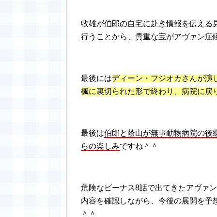
牧雄が
伯郎の自宅に赴き情報を伝える
行うことから、貴重な宝がアヴァン症
最後には
ディーン・フジオカさんが演
楓に裏切られた形で終わり、病院に戻
最後は
伯郎と蔭山が無事動物病院の後
らの楽しみ
ですね＾＾
危険なビーナス8話で出てきたアヴァ
内容を確認しながら、今後の展開を予
＾＾