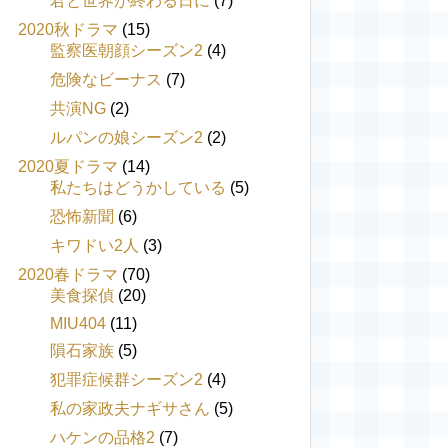
君と世界が終わる日に
(7)
2020秋ドラマ
(15)
監察医朝顔シーズン2
(4)
危険なビーナス
(7)
共演NG
(2)
ルパンの娘シーズン2
(2)
2020夏ドラマ
(14)
私たちはどうかしている
(5)
恐怖新聞
(6)
キワドい2人
(3)
2020春ドラマ
(70)
美食探偵
(20)
MIU404
(11)
隕石家族
(5)
犯罪症候群シーズン2
(4)
私の家政夫ナギサさん
(5)
ハケンの品格2
(7)