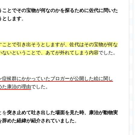
うことでその宝物が何なのかを探るために佐代に問いた
うとします
。
すことで引き出そうとしますが、佐代はその宝物が何な
いないということで、あてが外れてしまう内容
でした。
ン症候群にかかっていたブロガーが公開した絵に関し
めた康治の理由
でした。
とを
突き止めて吐き出した場面を見た時、康治が動物実
を辞めた経緯が紹介されていました
。