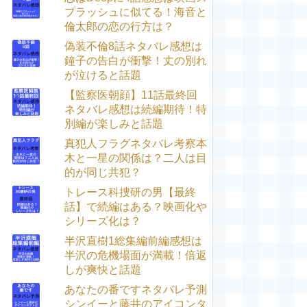
プラッシュに似てる！海音と
倫太郎の恋の行方は？
偽装不倫8話ネタバレ感想は
鐘子の告白が衝撃！丈の別れ
が泣けると話題
【監察医朝顔】11話最終回
ネタバレ感想は続編期待！特
別編が楽しみと話題
真犯人フラグネタバレ考察本
木と一星の関係は？二人は目
的が同じ共犯？
トレース科捜研の男【最終
話】で続編はある？映画化や
シリーズ化は？
半沢直樹1総集編前編感想は
半沢の危機場面が満載！倍返
しが爽快と話題
あなたの番ですネタバレ予測
シンイーと藤井のアイコンタ