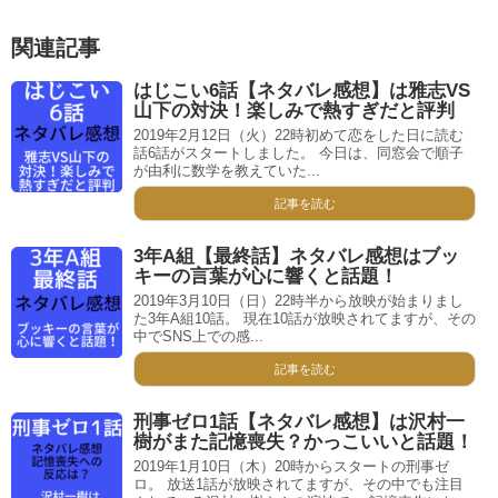
関連記事
はじこい6話【ネタバレ感想】は雅志VS
山下の対決！楽しみで熱すぎだと評判
2019年2月12日（火）22時初めて恋をした日に読む
話6話がスタートしました。 今日は、同窓会で順子
が由利に数学を教えていた...
記事を読む
3年A組【最終話】ネタバレ感想はブッ
キーの言葉が心に響くと話題！
2019年3月10日（日）22時半から放映が始まりまし
た3年A組10話。 現在10話が放映されてますが、その
中でSNS上での感...
記事を読む
刑事ゼロ1話【ネタバレ感想】は沢村一
樹がまた記憶喪失？かっこいいと話題！
2019年1月10日（木）20時からスタートの刑事ゼ
ロ。 放送1話が放映されてますが、その中でも注目