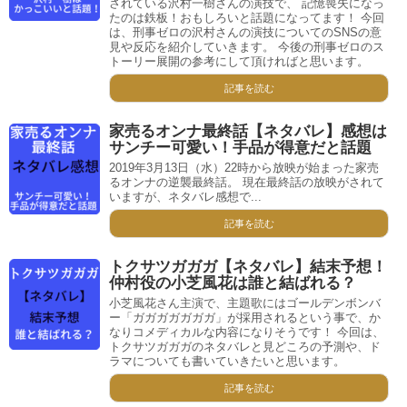
されている沢村一樹さんの演技で、 記憶喪失になっ
たのは鉄板！おもしろいと話題になってます！ 今回
は、刑事ゼロの沢村さんの演技についてのSNSの意
見や反応を紹介していきます。 今後の刑事ゼロのス
トーリー展開の参考にして頂ければと思います。
記事を読む
家売るオンナ最終話【ネタバレ】感想は
サンチー可愛い！手品が得意だと話題
2019年3月13日（水）22時から放映が始まった家売
るオンナの逆襲最終話。 現在最終話の放映がされて
いますが、ネタバレ感想で...
記事を読む
トクサツガガガ【ネタバレ】結末予想！
仲村役の小芝風花は誰と結ばれる？
小芝風花さん主演で、主題歌にはゴールデンボンバ
ー「ガガガガガガガ」が採用されるという事で、か
なりコメディカルな内容になりそうです！ 今回は、
トクサツガガガのネタバレと見どころの予測や、ド
ラマについても書いていきたいと思います。
記事を読む