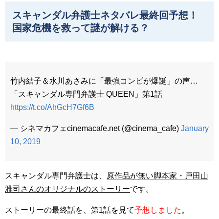
スキャンダル弁護士ネタバレ最終回予想！
国家危機を救って謎が解ける？
竹内結子＆水川あさみに「最強コンビが爆誕」の声…
「スキャンダル専門弁護士 QUEEN」第1話
https://t.co/AhGcH7Gf6B
— シネマカフェcinemacafe.net (@cinema_cafe)
January
10, 2019
スキャンダル専門弁護士は、
原作品が無い脚本家・戸田山
雅司さんのオリジナルのストーリー
です。
ストーリーの最終話を、第1話を見て
予想しました
。