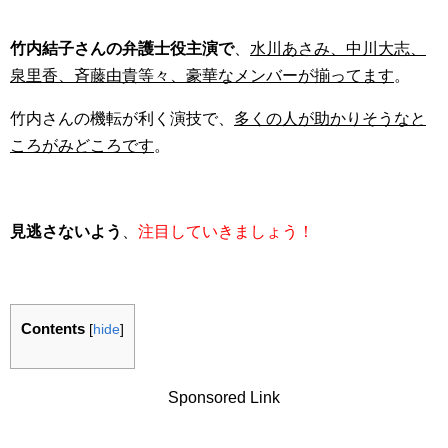
竹内結子さんの弁護士役主演で
、
水川あさみ、中川大志、
泉里香、斉藤由貴等々、豪華なメンバーが揃ってます
。
竹内さんの機転が利く演技で、
多くの人が助かりそうなと
ころがみどころです
。
見逃さないよう
、
注目していきましょう！
Contents
[
hide
]
Sponsored Link