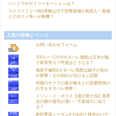
パンドラやデイリーモーションは？
マイファミリー8話考察は日下部警部補が真犯人！葛城
とのポスト争いが動機？
人気の投稿とページ
お問い合わせフォーム
月9スーツ2の5ネタバレ感想は玉井が馘
で新章突入？甲斐はどうなる？
偽装不倫8話ネタバレ感想は鐘子の告白
が衝撃！丈の別れが泣けると話題
同期のサクラの葵や菊夫との恋愛関係の
行方をネタバレ考察！
メゾン・ド・ポリス【瀬川草介役】竜星
涼の脚や眉毛が凄い！千葉雄大に似て
る？
絶対零度シーズン4で山内と桜木のバデ