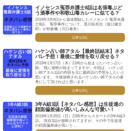
イノセンス冤罪弁護士8話は名張毒ぶど
う酒事件や和歌山毒カレーに似てる？
2019年3月9日から放送開始したイノセンス 冤罪弁護
士8話。 冤罪事件について、黒川拓先生（坂口健太
郎）が和倉楓（川口春奈）...
記事を読む
ハケン占い師アタル【最終話結末】ネタ
バレ予想！最後に愛情を取り戻せる？
2019年1月17日（木）21時から始まったハケン占い
師。 既に放映が始まってますが、今回は、ハケン占
い師アタル1話の内容を元に最終話の予想をしたいと
思います。 今後放映されるハケン占い師アタルの参
考にして頂ければと思います。
記事を読む
3年A組3話【ネタバレ感想】は生徒達の
顔面偏差値が高いしみんな可愛い！
2019年1月20日（日）22時半からスタートの3年A組3
話。 現在3話が放映されてますが、その中で生徒達
の顔面偏差値が高いと...