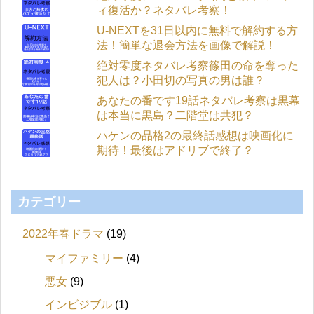
ィ復活か？ネタバレ考察！
U-NEXTを31日以内に無料で解約する方
法！簡単な退会方法を画像で解説！
絶対零度ネタバレ考察篠田の命を奪った
犯人は？小田切の写真の男は誰？
あなたの番です19話ネタバレ考察は黒幕
は本当に黒島？二階堂は共犯？
ハケンの品格2の最終話感想は映画化に
期待！最後はアドリブで終了？
カテゴリー
2022年春ドラマ
(19)
マイファミリー
(4)
悪女
(9)
インビジブル
(1)