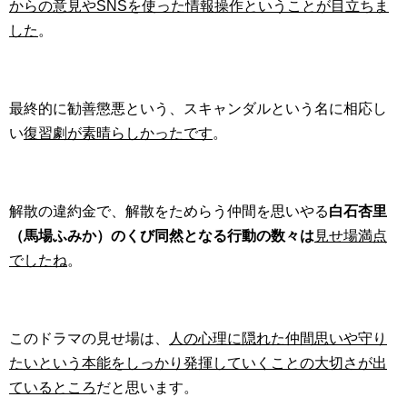
からの意見やSNSを使った情報操作ということが目立ちま
した
。
最終的に勧善懲悪という、スキャンダルという名に相応し
い
復習劇が素晴らしかったです
。
解散の違約金で、解散をためらう仲間を思いやる
白石杏里
（馬場ふみか）のくび同然となる行動の数々は
見せ場満点
でしたね
。
このドラマの見せ場は、
人の心理に隠れた仲間思いや守り
たいという本能をしっかり発揮していくことの大切さが出
ているところ
だと思います。