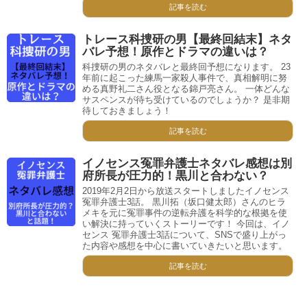
記事を読む
トレース科捜研の男【最終回結末】ネタ
バレ予想！原作とドラマの違いは？
科捜研の男のネタバレと最終回予想になります。 23
年前に起こった練馬一家殺人事件で、真相解明に努
める真野礼二さん役となる錦戸亮さん。 一体どんな
サスペンスが待ち受けているのでしょうか？ 是非期
待しておきましょう！
記事を読む
イノセンス冤罪弁護士ネタバレ感想は別
府所長が圧力的！黒川と合わない？
2019年2月2日から放送スタートしましたイノセンス
冤罪弁護士3話。 黒川拓（坂口健太郎）さんのヒラ
メキを元に冤罪事件の逆転弁護を科学的な根拠を使
い解決に持っていくストーリーです！ 今回は、イノ
センス 冤罪弁護士3話について、SNSで盛り上がっ
た内容や感想を中心に書いていきたいと思います。
記事を読む