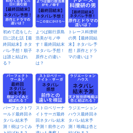
初めて恋をした
よつば銀行原島
トレース科捜研
日に読む話【最
浩美がモノ申
の男【最終回結
終回結末】ネタ
す！最終回結末
末】ネタバレ予
バレ予想！順子
ネタバレ予想！
想！原作とドラ
は誰と結ばれ
原作との違い
マの違いは？
る？
は？
パーフェクトワ
ストロベリーナ
ラジエーション
ールド最終回ネ
イトサーガ最終
ハウス最終回ネ
タバレ結末予
回ネタバレ結末
タバレ結末予
測！樹はつぐみ
予測！前作との
測！唯織は杏と
と結ばれる？
違いも考察！
結ばれる？