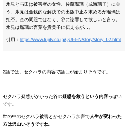
氷見と与田は被害者の女性、佐藤瑠璃（成海璃子）に会
う。氷見は金銭的な解決での出版中止を求めるが瑠璃は
拒否。金の問題ではなく、谷に謝罪して欲しいと言う。
氷見は瑠璃の言葉を貴美子に伝えるが…。
引用：
https://www.fujitv.co.jp/QUEEN/story/story_02.html
2話では、
セクハラの内容で話しが始まりそうです。
セクハラ疑惑がかかった谷の
疑惑を救うという内容
っぽい
です。
世の中のセクハラ被害とかセクハラ加害で
人生が変わった
方は沢山いそうですね
。