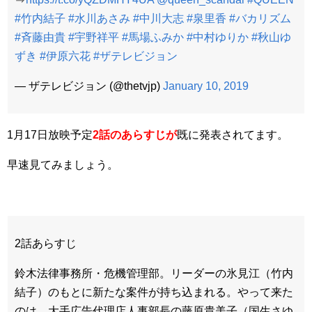
#竹内結子
#水川あさみ
#中川大志
#泉里香
#バカリズム
#斉藤由貴
#宇野祥平
#馬場ふみか
#中村ゆりか
#秋山ゆ
ずき
#伊原六花
#ザテレビジョン
— ザテレビジョン (@thetvjp)
January 10, 2019
1月17日放映予定
2話のあらすじが
既に発表されてます。
早速見てみましょう。
2話あらすじ
鈴木法律事務所・危機管理部。リーダーの氷見江（竹内
結子）のもとに新たな案件が持ち込まれる。やって来た
のは、大手広告代理店人事部長の藤原貴美子（国生さゆ