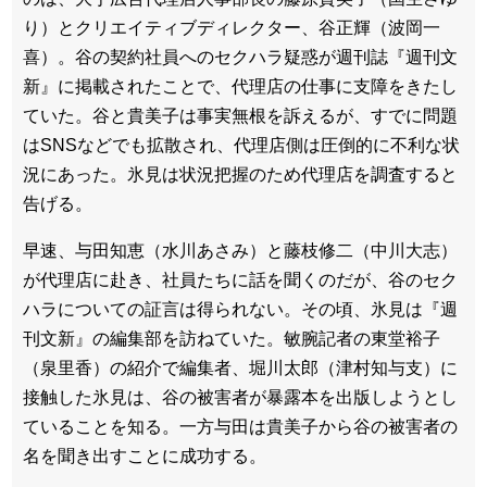
り）とクリエイティブディレクター、谷正輝（波岡一
喜）。谷の契約社員へのセクハラ疑惑が週刊誌『週刊文
新』に掲載されたことで、代理店の仕事に支障をきたし
ていた。谷と貴美子は事実無根を訴えるが、すでに問題
はSNSなどでも拡散され、代理店側は圧倒的に不利な状
況にあった。氷見は状況把握のため代理店を調査すると
告げる。
早速、与田知恵（水川あさみ）と藤枝修二（中川大志）
が代理店に赴き、社員たちに話を聞くのだが、谷のセク
ハラについての証言は得られない。その頃、氷見は『週
刊文新』の編集部を訪ねていた。敏腕記者の東堂裕子
（泉里香）の紹介で編集者、堀川太郎（津村知与支）に
接触した氷見は、谷の被害者が暴露本を出版しようとし
ていることを知る。一方与田は貴美子から谷の被害者の
名を聞き出すことに成功する。