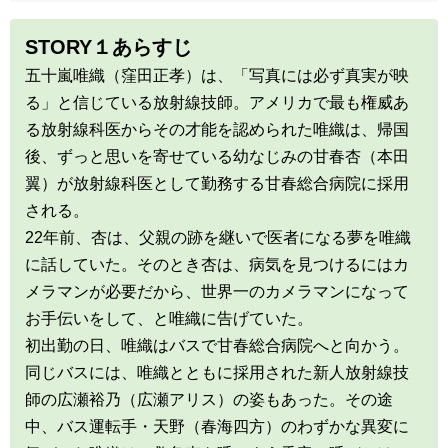
STORY１あらすじ
五十嵐唯織（窪田正孝）は、「写真には必ず真実が映
る」と信じている放射線技師。アメリカで最も権威あ
る放射線科医からその才能を認められた唯織は、帰国
後、ずっと思いを寄せている幼なじみの甘春杏（本田
翼）が放射線科医として勤務する甘春総合病院に採用
される。
22年前、杏は、父親の跡を継いで医者になる夢を唯織
に話していた。そのとき杏は、病気を見つけるにはカ
メラマンが必要だから、世界一のカメラマンになって
お手伝いをして、と唯織に告げていた。
初出勤の日、唯織はバスで甘春総合病院へと向かう。
同じバスには、唯織とともに採用された新人放射線技
師の広瀬裕乃（広瀬アリス）の姿もあった。その途
中、バス運転手・天野（春海四方）のわずかな異変に