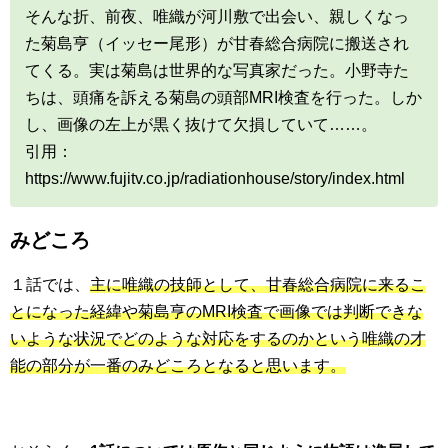
そんな折、前夜、唯織が河川敷で出会い、親しくなっ
た菊島亨（イッセー尾形）が甘春総合病院に搬送され
てくる。実は菊島は世界的な写真家だった。小野寺た
ちは、頭痛を訴える菊島の頭部MRI検査を行った。しか
し、画像の左上が黒く抜けて欠損していて……。
引用：
https://www.fujitv.co.jp/radiationhouse/story/index.html
みどころ
１話では、
主に唯織の技師として、甘春総合病院に来るこ
とになった経緯や菊島亨のMRI検査で画像では判断できな
いような状況でどのような対応をするのかという唯織の才
能の部分が一番のみどころとなると思います。