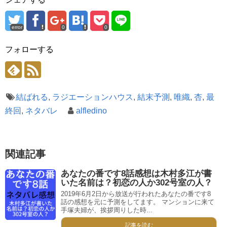
error
0
0
フォローする
結ばれる
,
ラジエーションハウス
,
結末予測
,
唯織
,
杏
,
最
終回
,
ネタバレ
alfledino
関連記事
あなたの番です8話感想は木村多江が書
いた名前は？初恋の人か302号室の人？
2019年6月2日から放送が行われたあなたの番です8
話の感想を元に予測をしてます。 マンションに来て
手塚夫婦が、挨拶周りした時...
記事を読む