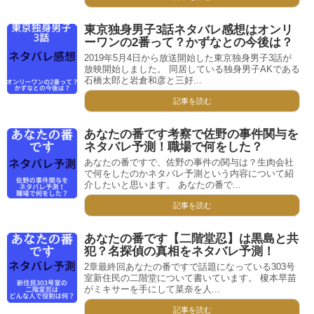
東京独身男子3話ネタバレ感想はオンリ
ーワンの2番って？かずなとの今後は？
2019年5月4日から放送開始した東京独身男子3話が
放映開始しました。 同居している独身男子AKである
石橋太郎と岩倉和彦と三好...
記事を読む
あなたの番です考察で佐野の事件関与を
ネタバレ予測！職場で何をした？
あなたの番ですで、佐野の事件の関与は？生肉会社
で何をしたのかネタバレ予測という内容について紹
介したいと思います。 あなたの番で...
記事を読む
あなたの番です【二階堂忍】は黒島と共
犯？名探偵の真相をネタバレ予測！
2章最終回あなたの番ですで話題になっている303号
室新住民の二階堂について書いています。 榎本早苗
がミキサーを手にして菜奈を人...
記事を読む