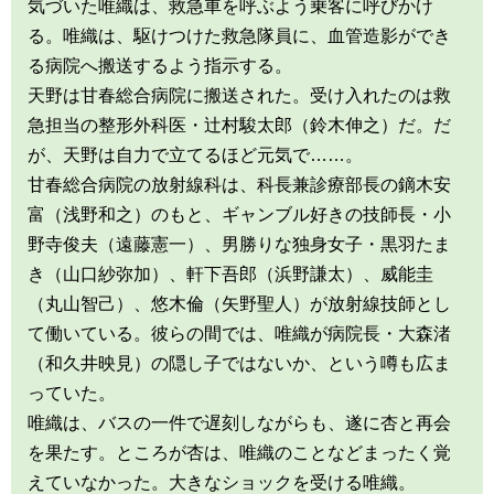
気づいた唯織は、救急車を呼ぶよう乗客に呼びかけ
る。唯織は、駆けつけた救急隊員に、血管造影ができ
る病院へ搬送するよう指示する。
天野は甘春総合病院に搬送された。受け入れたのは救
急担当の整形外科医・辻村駿太郎（鈴木伸之）だ。だ
が、天野は自力で立てるほど元気で……。
甘春総合病院の放射線科は、科長兼診療部長の鏑木安
富（浅野和之）のもと、ギャンブル好きの技師長・小
野寺俊夫（遠藤憲一）、男勝りな独身女子・黒羽たま
き（山口紗弥加）、軒下吾郎（浜野謙太）、威能圭
（丸山智己）、悠木倫（矢野聖人）が放射線技師とし
て働いている。彼らの間では、唯織が病院長・大森渚
（和久井映見）の隠し子ではないか、という噂も広ま
っていた。
唯織は、バスの一件で遅刻しながらも、遂に杏と再会
を果たす。ところが杏は、唯織のことなどまったく覚
えていなかった。大きなショックを受ける唯織。