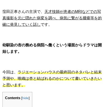
窪田正孝さんの主演で、
天才技師が患者のMRIなどでの写
真撮影を元に隠れた病変を調べ、病気に繋がる腫瘍等を的
確に発見していく話し
です。
幼馴染の杏の務める病院へ働くという場面からドラマは開
始します。
今回は、
ラジエーションハウスの最終回のネタバレと結末
予測や、唯織は杏と結ばれるのかについて書いていきたい
と思います。
Contents
[
hide
]