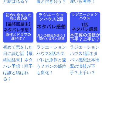
と結ばれる？
藤と付き合う？
違いも考察！
初めて恋をした
ラジエーション
ラジエーション
日に読む話【最
ハウス2話ネタ
ハウス1話ネタ
終回結末】ネタ
バレは原作と違
バレ感想は本田
バレ予想！順子
う？ガンの部位
翼の演技が下
は誰と結ばれ
も変化！
手？上手い？
る？