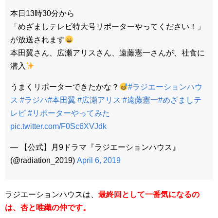
本日13時30分から
「めざましテレビ特大号リポーターやってください！」
が放送されます
本田翼さん、広瀬アリスさん、遠藤憲一さんが、社食に
潜入
うまくリポーターできたかな？
#ラジエーションハウ
ス
#ラジハ
#本田翼
#広瀬アリス
#遠藤憲一
#めざましテ
レビ
#リポーターやってみた
pic.twitter.com/F0Sc6XVJdk
— 【公式】月9ドラマ『ラジエーションハウス』
(@radiation_2019)
April 6, 2019
ラジエーションハウスは、
最終回として一番気になるの
は、杏と唯織の仲です。