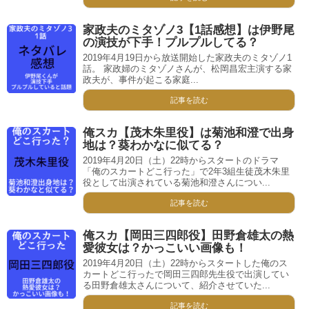
家政夫のミタゾノ3【1話感想】は伊野尾
の演技が下手！プルプルしてる？
2019年4月19日から放送開始した家政夫のミタゾノ1
話。 家政婦のミタゾノさんが、松岡昌宏主演する家
政夫が、事件が起こる家庭...
記事を読む
俺スカ【茂木朱里役】は菊池和澄で出身
地は？葵わかなに似てる？
2019年4月20日（土）22時からスタートのドラマ
「俺のスカートどこ行った」で2年3組生徒茂木朱里
役として出演されている菊池和澄さんについ...
記事を読む
俺スカ【岡田三四郎役】田野倉雄太の熱
愛彼女は？かっこいい画像も！
2019年4月20日（土）22時からスタートした俺のス
カートどこ行ったで岡田三四郎先生役で出演してい
る田野倉雄太さんについて、紹介させていた...
記事を読む