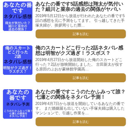
あなたの番です5話感想は翔太が気付い
た？細川と菜奈の過去の関係がヤバい
2019年5月12日から放送が行われたあなたの番です5
話の感想を元に予測をしてます。 引っ越してきた手
塚夫婦が、挨拶周りした際...
記事を読む
俺のスカートどこ行った2話ネタバレ感
想は明智がクズ過ぎ！ラスボス？
2019年4月27日から放送開始した俺のスカートどこ
行った？2話が放映開始しました。 古田新太が役す
る原田のぶおが豪林館学園高...
記事を読む
あなたの番ですこうのたかふみって誰？
七瀬との関係をネタバレ予測！
2019年4月7日から放送を開始しているあなたの番で
す。 まだ婚姻届も出していない手塚夫婦は購入した
マンションで、引越し作業を...
記事を読む