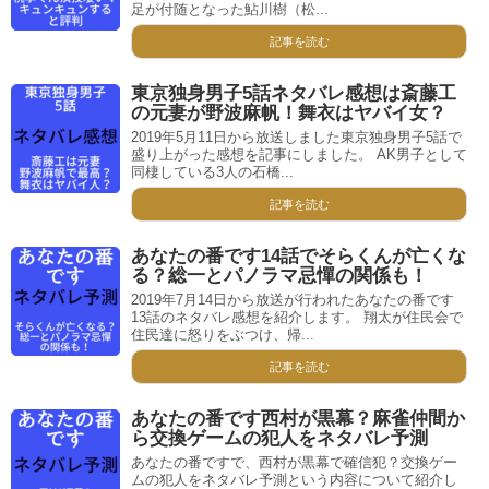
足が付随となった鮎川樹（松...
記事を読む
東京独身男子5話ネタバレ感想は斎藤工
の元妻が野波麻帆！舞衣はヤバイ女？
2019年5月11日から放送しました東京独身男子5話で
盛り上がった感想を記事にしました。 AK男子として
同棲している3人の石橋...
記事を読む
あなたの番です14話でそらくんが亡くな
る？総一とパノラマ忌憚の関係も！
2019年7月14日から放送が行われたあなたの番です
13話のネタバレ感想を紹介します。 翔太が住民会で
住民達に怒りをぶつけ、帰...
記事を読む
あなたの番です西村が黒幕？麻雀仲間か
ら交換ゲームの犯人をネタバレ予測
あなたの番ですで、西村が黒幕で確信犯？交換ゲー
ムの犯人をネタバレ予測という内容について紹介し