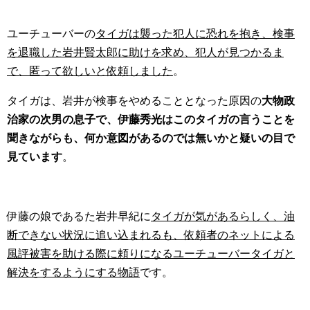
ユーチューバーの
タイガは襲った犯人に恐れを抱き、検事
を退職した岩井賢太郎に助けを求め、犯人が見つかるま
で、匿って欲しいと依頼しました
。
タイガは、岩井が検事をやめることとなった原因の
大物政
治家の次男の息子で、伊藤秀光はこのタイガの言うことを
聞きながらも、何か意図があるのでは無いかと疑いの目で
見ています
。
伊藤の娘であるた岩井早紀に
タイガが気があるらしく、油
断できない状況に追い込まれるも、依頼者のネットによる
風評被害を助ける際に頼りになるユーチューバータイガと
解決をするようにする物語
です。