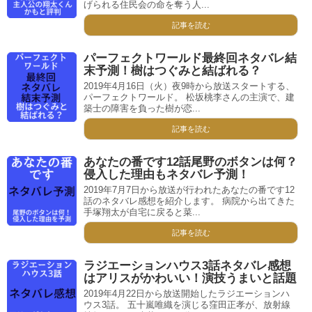
げられる住民会の命を奪う人...
記事を読む
パーフェクトワールド最終回ネタバレ結
末予測！樹はつぐみと結ばれる？
2019年4月16日（火）夜9時から放送スタートする、
パーフェクトワールド。 松坂桃李さんの主演で、建
築士の障害を負った樹が恋...
記事を読む
あなたの番です12話尾野のボタンは何？
侵入した理由もネタバレ予測！
2019年7月7日から放送が行われたあなたの番です12
話のネタバレ感想を紹介します。 病院から出てきた
手塚翔太が自宅に戻ると菜...
記事を読む
ラジエーションハウス3話ネタバレ感想
はアリスがかわいい！演技うまいと話題
2019年4月22日から放送開始したラジエーションハ
ウス3話。 五十嵐唯織を演じる窪田正孝が、放射線