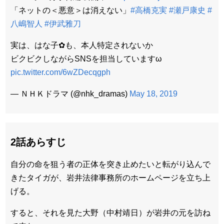
「ネットの＜悪意＞は消えない」
#高橋克実
#瀬戸康史
#
八嶋智人
#伊武雅刀
実は、はな子✿も、本人特定されないか
ビクビクしながらSNSを担当していますω
pic.twitter.com/6wZDecqgph
— ＮＨＫドラマ (@nhk_dramas)
May 18, 2019
2話あらすじ
自分の命を狙う者の正体を突き止めたいと転がり込んで
きたタイガが、岩井法律事務所のホームページを立ち上
げる。
すると、それを見た大野（中村靖日）が岩井の元を訪ね