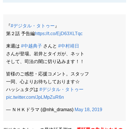
『
#デジタル・タトゥー
』
第２話 予告編
https://t.co/EjD63XLTqc
来週は
#中越典子
さんと
#中村靖日
さんが登場。岩井とタイガが、ネット
そして、司法の闇に切り込みます！！
皆様のご感想・応援コメント。スタッフ
一同、心よりお待ちしております☆
ハッシュタグは
#デジタル・タトゥー
pic.twitter.com/JpLMpZuR6n
— ＮＨＫドラマ (@nhk_dramas)
May 18, 2019