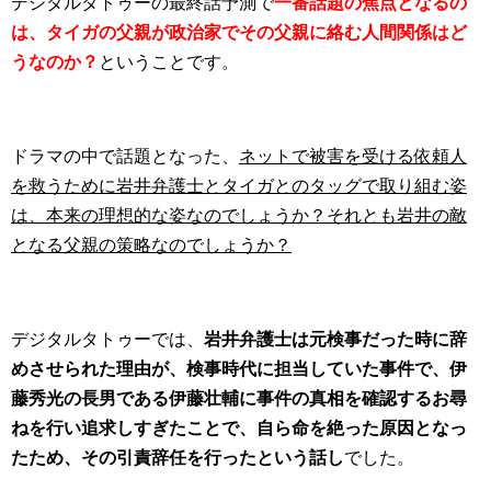
デジタルタトゥーの最終話予測で
一番話題の焦点となるの
は、タイガの父親が政治家でその父親に絡む人間関係はど
うなのか？
ということです。
ドラマの中で話題となった、
ネットで被害を受ける依頼人
を救うために岩井弁護士とタイガとのタッグで取り組む姿
は、本来の理想的な姿なのでしょうか？それとも岩井の敵
となる父親の策略なのでしょうか？
デジタルタトゥーでは、
岩井弁護士は元検事だった時に辞
めさせられた理由が、検事時代に担当していた事件で、伊
藤秀光の長男である伊藤壮輔に事件の真相を確認するお尋
ねを行い追求しすぎたことで、自ら命を絶った原因となっ
たため、その引責辞任を行ったという話し
でした。