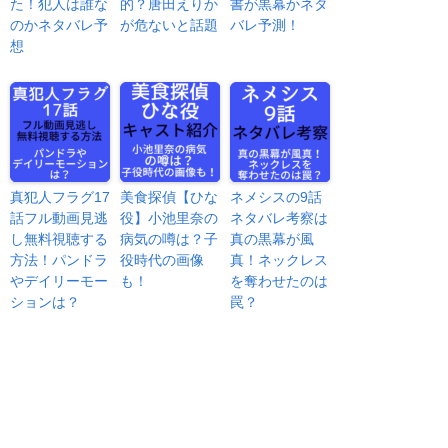
た！犯人は誰な
的？唐田えりか
書が黒幕かネタ
のかネタバレ予
が危ないと話題
バレ予測！
想
真犯人フラグ17
美食探偵【ひな
ネメシスの9話
話フル動画見逃
役】小池里奈の
ネタバレ考察は
し無料視聴する
病気の噂は？子
真の黒幕が風
方法！パンドラ
役時代の画像
真！ネックレス
やデイリーモー
も！
を奪わせたのは
ションは？
罠？