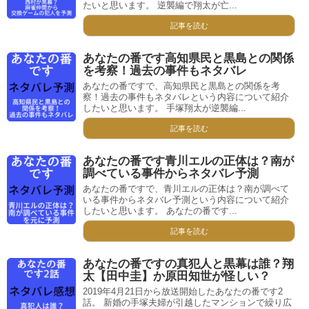
たいと思います。 逆襲編で翔太が亡...
記事を読む
あなたの番です高知県民と黒島との関係
を考察！過去の事件もネタバレ
あなたの番ですで、高知県民と黒島との関係を考
察！過去の事件もネタバレという内容について紹介
したいと思います。 手塚翔太が逆襲編...
記事を読む
あなたの番です青川エルの正体は？南が
調べている事件からネタバレ予測
あなたの番ですで、青川エルの正体は？南が調べて
いる事件からネタバレ予測という内容について紹介
したいと思います。 あなたの番です...
記事を読む
あなたの番ですの真犯人と黒幕は誰？翔
太【田中圭】か原田知世が怪しい？
2019年4月21日から放送開始したあなたの番です2
話。 新婚の手塚夫婦が引越したマンションで繰り広