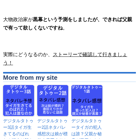
大物政治家が
黒幕という予測をしましたが、できれば父親
で有って欲しくないですね
。
実際にどうなるのか、
ストーリーで確認して行きましょ
う！
More from my site
デジタルタトゥ
デジタルタトゥ
デジタルタトゥ
ー3話タイガ生
ー2話ネタバレ
ータイガの犯人
きてるのばれ
感想次は娘が標
は誰？父親か秘