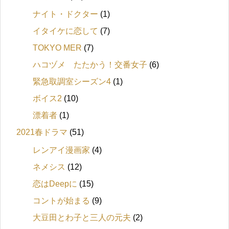
ナイト・ドクター
(1)
イタイケに恋して
(7)
TOKYO MER
(7)
ハコヅメ たたかう！交番女子
(6)
緊急取調室シーズン4
(1)
ボイス2
(10)
漂着者
(1)
2021春ドラマ
(51)
レンアイ漫画家
(4)
ネメシス
(12)
恋はDeepに
(15)
コントが始まる
(9)
大豆田とわ子と三人の元夫
(2)