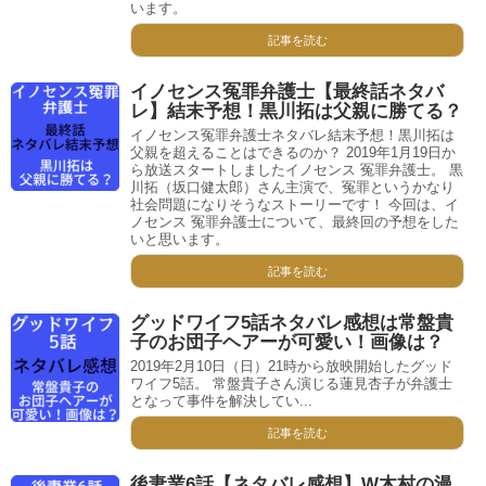
います。
記事を読む
イノセンス冤罪弁護士【最終話ネタバ
レ】結末予想！黒川拓は父親に勝てる？
イノセンス冤罪弁護士ネタバレ結末予想！黒川拓は
父親を超えることはできるのか？ 2019年1月19日か
ら放送スタートしましたイノセンス 冤罪弁護士。 黒
川拓（坂口健太郎）さん主演で、冤罪というかなり
社会問題になりそうなストーリーです！ 今回は、イ
ノセンス 冤罪弁護士について、最終回の予想をした
いと思います。
記事を読む
グッドワイフ5話ネタバレ感想は常盤貴
子のお団子ヘアーが可愛い！画像は？
2019年2月10日（日）21時から放映開始したグッド
ワイフ5話。 常盤貴子さん演じる蓮見杏子が弁護士
となって事件を解決してい...
記事を読む
後妻業6話【ネタバレ感想】W木村の漫