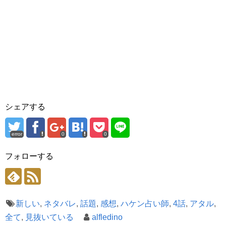
シェアする
error
0
0
フォローする
新しい
,
ネタバレ
,
話題
,
感想
,
ハケン占い師
,
4話
,
アタル
,
全て
,
見抜いている
alfledino