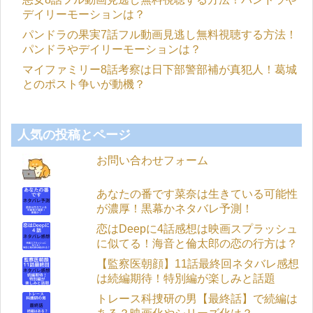
デイリーモーションは？
パンドラの果実7話フル動画見逃し無料視聴する方法！
パンドラやデイリーモーションは？
マイファミリー8話考察は日下部警部補が真犯人！葛城
とのポスト争いが動機？
人気の投稿とページ
お問い合わせフォーム
あなたの番です菜奈は生きている可能性
が濃厚！黒幕かネタバレ予測！
恋はDeepに4話感想は映画スプラッシュ
に似てる！海音と倫太郎の恋の行方は？
【監察医朝顔】11話最終回ネタバレ感想
は続編期待！特別編が楽しみと話題
トレース科捜研の男【最終話】で続編は