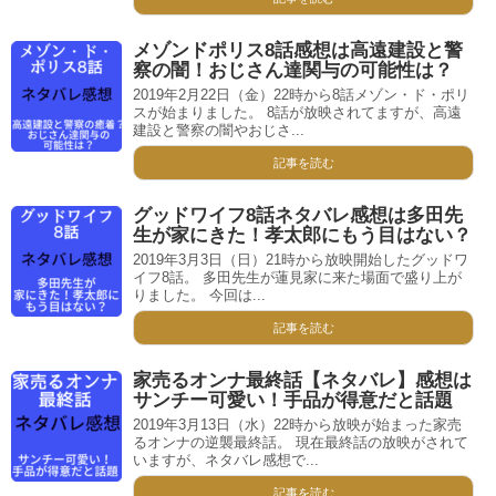
メゾンドポリス8話感想は高遠建設と警
察の闇！おじさん達関与の可能性は？
2019年2月22日（金）22時から8話メゾン・ド・ポリ
スが始まりました。 8話が放映されてますが、高遠
建設と警察の闇やおじさ...
記事を読む
グッドワイフ8話ネタバレ感想は多田先
生が家にきた！孝太郎にもう目はない？
2019年3月3日（日）21時から放映開始したグッドワ
イフ8話。 多田先生が蓮見家に来た場面で盛り上が
りました。 今回は...
記事を読む
家売るオンナ最終話【ネタバレ】感想は
サンチー可愛い！手品が得意だと話題
2019年3月13日（水）22時から放映が始まった家売
るオンナの逆襲最終話。 現在最終話の放映がされて
いますが、ネタバレ感想で...
記事を読む