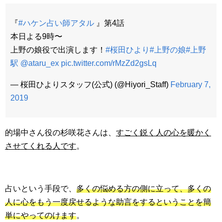
『
#ハケン占い師アタル
』第4話
本日よる9時〜
上野の娘役で出演します！
#桜田ひより
#上野の娘
#上野
駅
@ataru_ex
pic.twitter.com/rMzZd2gsLq
— 桜田ひよりスタッフ(公式) (@Hiyori_Staff)
February 7,
2019
的場中さん役の杉咲花さんは、
すごく鋭く人の心を暖かく
させてくれる人です
。
占いという手段で、
多くの悩める方の側に立って、多くの
人に心をもう一度戻せるような助言をするということを簡
単にやってのけます
。