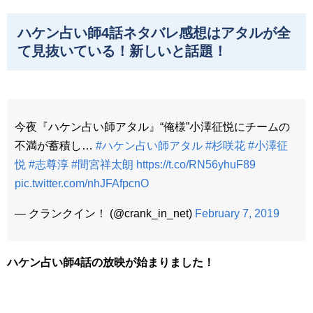
ハケン占い師4話ネタバレ感想はアタルが全
て見抜いている！新しいと話題！
今夜『ハケン占い師アタル』“俺様”小澤征悦にチームの
不満が蓄積し…
#ハケン占い師アタル
#杉咲花
#小澤征
悦
#志尊淳
#間宮祥太朗
https://t.co/RN56yhuF89
pic.twitter.com/nhJFAfpcnO
— クランクイン！ (@crank_in_net)
February 7, 2019
ハケン占い師4話の放映が始まりました！