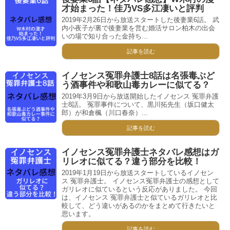
才始まった！佳乃VS多江凄いと評判
2019年2月26日から放送スタートした後妻業6話。 武
内小夜子が裏で後妻業を営む婚活サロン柏木の出会
いの場で知り合った金持ち...
記事を読む
イノセンス冤罪弁護士8話は名張毒ぶど
う酒事件や和歌山毒カレーに似てる？
2019年3月9日から放送開始したイノセンス 冤罪弁護
士8話。 冤罪事件について、黒川拓先生（坂口健太
郎）が和倉楓（川口春奈）...
記事を読む
イノセンス冤罪弁護士ネタバレ感想はガ
リレオに似てる？違う部分を比較！
2019年1月19日から放送スタートしているイノセン
ス 冤罪弁護士。 イノセンス冤罪弁護士の感想として
ガリレオに似ているという反応がありました。 今回
は、イノセンス 冤罪弁護士と似ているガリレオと比
較して、どう違いがあるのかをまとめて行きたいと
思います。
記事を読む