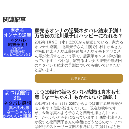
関連記事
家売るオンナの逆襲ネタバレ結末予測！
万智役の北川景子はハッピーになれる？
2019年1月9日（水）22:00から放送している、家売る
オンナの逆襲。 北川景子さん主演で仲村トオルさん
や松田翔太さんや工藤阿須加さんやイモトアヤコさ
ん等が出演するという事で、超豪華キャスト陣が揃
っています！ 今回は、家売るオンナの逆襲の最終回
のネタバレと結末の予測についても書いていきたい
と思います。
記事を読む
よつば銀行3話ネタバレ感想は真木も七
瀬【なーちゃん】もかわいいと話題！
2019年2月4日（月）22時からよつば銀行原島浩美が
モノ申す！3話が始まりました。 現在放映中です
が、今週は真木よう子さんと西野七瀬さんについ
て、かわいいと評判になっています！ 西野七瀬さん
が役する松田葉子さんの今後はどうなるのか？ よつ
ば銀行のストーリー展開の参考にして頂ければと思