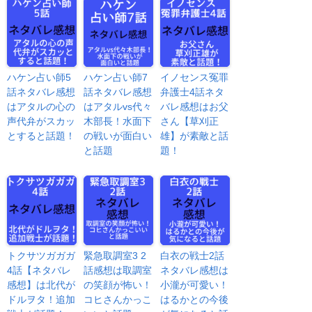
ハケン占い師5
ハケン占い師7
イノセンス冤罪
話ネタバレ感想
話ネタバレ感想
弁護士4話ネタ
はアタルの心の
はアタルvs代々
バレ感想はお父
声代弁がスカッ
木部長！水面下
さん【草刈正
とすると話題！
の戦いが面白い
雄】が素敵と話
と話題
題！
トクサツガガガ
緊急取調室3 2
白衣の戦士2話
4話【ネタバレ
話感想は取調室
ネタバレ感想は
感想】は北代が
の笑顔が怖い！
小瀧が可愛い！
ドルヲタ！追加
コヒさんかっこ
はるかとの今後