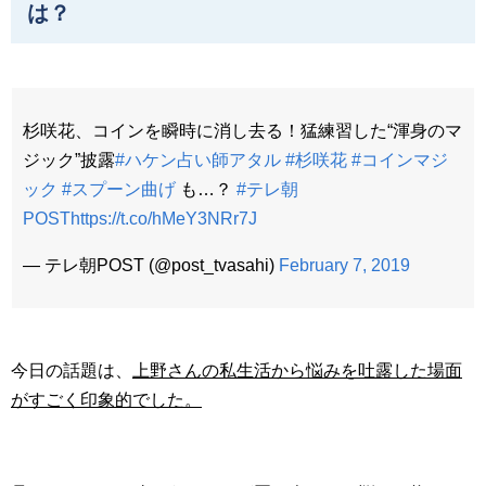
は？
杉咲花、コインを瞬時に消し去る！猛練習した“渾身のマ
ジック”披露
#ハケン占い師アタル
#杉咲花
#コインマジ
ック
#スプーン曲げ
も…？
#テレ朝
POST
https://t.co/hMeY3NRr7J
— テレ朝POST (@post_tvasahi)
February 7, 2019
今日の話題は、
上野さんの私生活から悩みを吐露した場面
がすごく印象的でした。