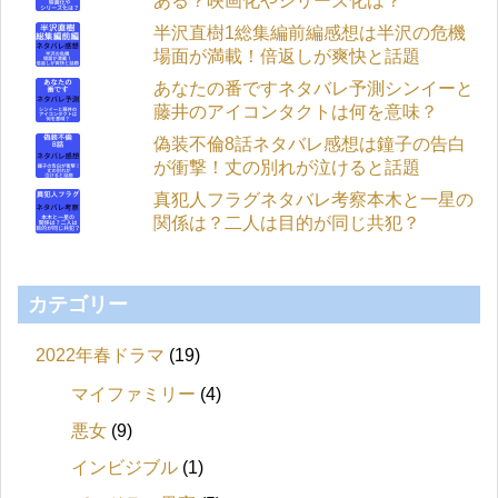
ある？映画化やシリーズ化は？
半沢直樹1総集編前編感想は半沢の危機
場面が満載！倍返しが爽快と話題
あなたの番ですネタバレ予測シンイーと
藤井のアイコンタクトは何を意味？
偽装不倫8話ネタバレ感想は鐘子の告白
が衝撃！丈の別れが泣けると話題
真犯人フラグネタバレ考察本木と一星の
関係は？二人は目的が同じ共犯？
カテゴリー
2022年春ドラマ
(19)
マイファミリー
(4)
悪女
(9)
インビジブル
(1)