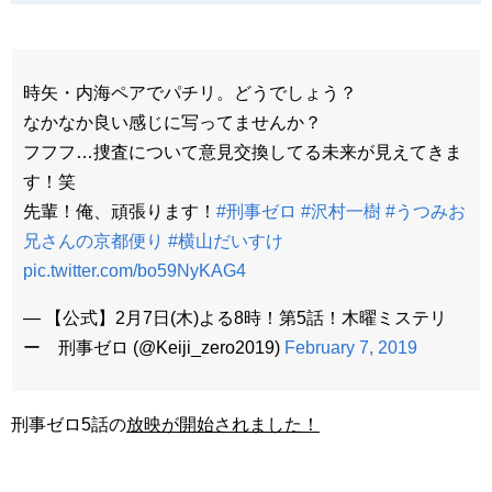
時矢・内海ペアでパチリ。どうでしょう？
なかなか良い感じに写ってませんか？
フフフ…捜査について意見交換してる未来が見えてきま
す！笑
先輩！俺、頑張ります！
#刑事ゼロ
#沢村一樹
#うつみお
兄さんの京都便り
#横山だいすけ
pic.twitter.com/bo59NyKAG4
— 【公式】2月7日(木)よる8時！第5話！木曜ミステリ
ー 刑事ゼロ (@Keiji_zero2019)
February 7, 2019
刑事ゼロ5話の
放映が開始されました！