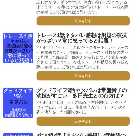
話し方が少しずつですが、見方が変わってきている
ようです。 今後のよつば銀行のストーリーを観る際
の参考にして頂ければと思います。
記事を読む
トレース1話ネタバレ感想は船越の演技
がうざい？常に怒ってると話題！
2019年1月7日（月）21時からスタートしたトレース
～科捜研の男～。 今回は、トレース～科捜研の男～
に登場した船越英一郎さんの演技について意見を紹
介させて頂きます。 今後トレース科捜研の男を観る
際の参考にして頂ければと思います。
記事を読む
グッドワイフ9話ネタバレは常盤貴子の
演技がすごい！多田先生との行方は？
2019年3月10日（日）21時から放映開始したグッド
ワイフ9話。 今日は、蓮見杏子がパラリーガルの円
香と決別をした場面で盛り...
記事を読む
3年A組2話【ネタバレ感想】2話物語の