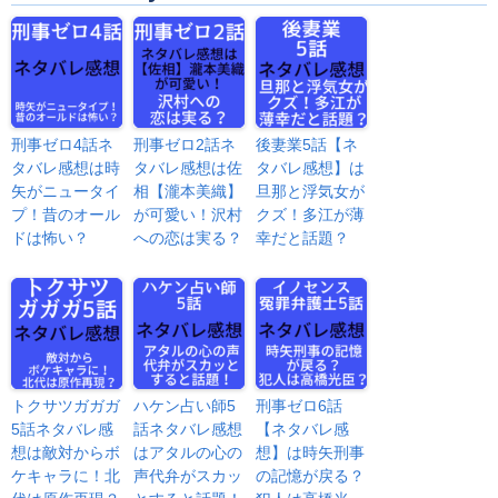
刑事ゼロ4話ネ
刑事ゼロ2話ネ
後妻業5話【ネ
タバレ感想は時
タバレ感想は佐
タバレ感想】は
矢がニュータイ
相【瀧本美織】
旦那と浮気女が
プ！昔のオール
が可愛い！沢村
クズ！多江が薄
ドは怖い？
への恋は実る？
幸だと話題？
トクサツガガガ
ハケン占い師5
刑事ゼロ6話
5話ネタバレ感
話ネタバレ感想
【ネタバレ感
想は敵対からボ
はアタルの心の
想】は時矢刑事
ケキャラに！北
声代弁がスカッ
の記憶が戻る？