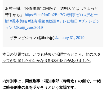
沢村一樹、“怪奇現象”に困惑？「透明人間は…ちょっと
苦手かも」
https://t.co/rfmDa2EePC
#刑事ゼロ
#沢村一
樹
#瀧本美織
#怪奇現象
#動画
#テレビ朝日
#ザテレビジ
ョン
@Keiji_zero2019
— ザテレビジョン (@thetvjp)
January 31, 2019
本日の話題では、
いつも時矢が活躍するところ、他のスタ
ッフが活躍したのにかなりSNSの反応がありました
。
内海刑事は、
同僚刑事・福知市郎（寺島進）の側で、一緒
に時矢刑事の鼻を明かそうという立場です
。