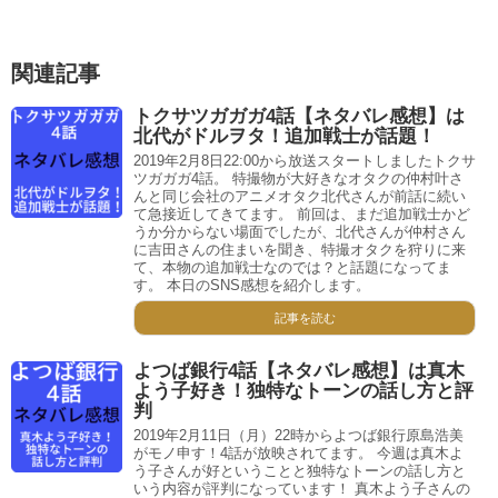
関連記事
トクサツガガガ4話【ネタバレ感想】は
北代がドルヲタ！追加戦士が話題！
2019年2月8日22:00から放送スタートしましたトクサ
ツガガガ4話。 特撮物が大好きなオタクの仲村叶さ
んと同じ会社のアニメオタク北代さんが前話に続い
て急接近してきてます。 前回は、まだ追加戦士かど
うか分からない場面でしたが、北代さんが仲村さん
に吉田さんの住まいを聞き、特撮オタクを狩りに来
て、本物の追加戦士なのでは？と話題になってま
す。 本日のSNS感想を紹介します。
記事を読む
よつば銀行4話【ネタバレ感想】は真木
よう子好き！独特なトーンの話し方と評
判
2019年2月11日（月）22時からよつば銀行原島浩美
がモノ申す！4話が放映されてます。 今週は真木よ
う子さんが好ということと独特なトーンの話し方と
いう内容が評判になっています！ 真木よう子さんの