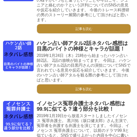
の様子がいつもと違うということや今日こそ、ジュ
ニアと絡むのか？という評判についてのSNSの意見
や反応を紹介していきます。 今後のトレース科捜研
の男のストーリー展開の参考にして頂ければと思い
ます。
記事を読む
ハケン占い師アタル2話ネタバレ感想は
目黒のバイトの神様とキャラが話題！
2019年1月24日（木）21時から始まったハケン占い
師2話。 2話の放映が始まってます。 今回は、ハケン
占い師アタル2話の目黒円さんの演技についてSNSで
言われている意見や反応を紹介していきます。 今後
のハケン占い師アタルを観る際の参考にして頂けれ
ばと思います。
記事を読む
イノセンス冤罪弁護士ネタバレ感想は
99.9に似てる？違う部分を比較！
2019年1月19日から放送スタートしましたイノセン
ス 冤罪弁護士。 黒川拓（坂口健太郎）さん主演で、
冤罪者を弁護する弁護士を演じてます。 今回は、イ
ノセンス 冤罪弁護士について、以前のドラマ99.9と
似ていると、SNSで盛り上がった内容を中心に書い