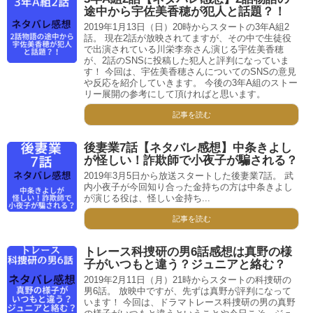
途中から宇佐美香穂が犯人と話題？！
2019年1月13日（日）20時からスタートの3年A組2
話。 現在2話が放映されてますが、その中で生徒役
で出演されている川栄李奈さん演じる宇佐美香穂
が、2話のSNSに投稿した犯人と評判になっていま
す！ 今回は、宇佐美香穂さんについてのSNSの意見
や反応を紹介していきます。 今後の3年A組のストー
リー展開の参考にして頂ければと思います。
記事を読む
後妻業7話【ネタバレ感想】中条きよし
が怪しい！詐欺師で小夜子が騙される？
2019年3月5日から放送スタートした後妻業7話。 武
内小夜子が今回知り合った金持ちの方は中条きよし
が演じる役は、怪しい金持ち...
記事を読む
トレース科捜研の男6話感想は真野の様
子がいつもと違う？ジュニアと絡む？
2019年2月11日（月）21時からスタートの科捜研の
男6話。 放映中ですが、先ずは真野が評判になって
います！ 今回は、ドラマトレース科捜研の男の真野