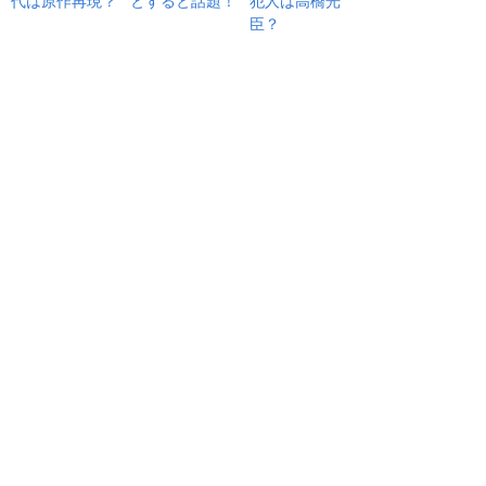
代は原作再現？
とすると話題！
犯人は高橋光
臣？