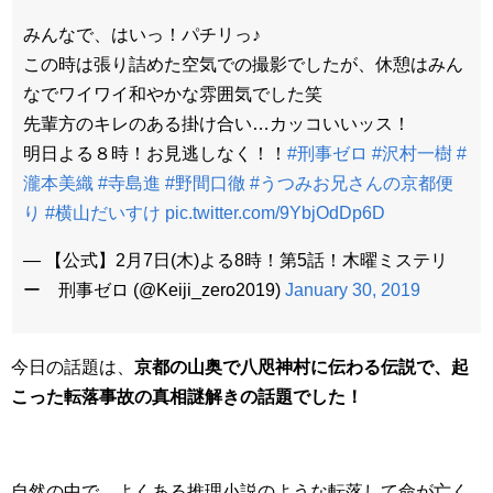
みんなで、はいっ！パチリっ♪
この時は張り詰めた空気での撮影でしたが、休憩はみん
なでワイワイ和やかな雰囲気でした笑
先輩方のキレのある掛け合い…カッコいいッス！
明日よる８時！お見逃しなく！！
#刑事ゼロ
#沢村一樹
#
瀧本美織
#寺島進
#野間口徹
#うつみお兄さんの京都便
り
#横山だいすけ
pic.twitter.com/9YbjOdDp6D
— 【公式】2月7日(木)よる8時！第5話！木曜ミステリ
ー 刑事ゼロ (@Keiji_zero2019)
January 30, 2019
今日の話題は、
京都の山奥で八咫神村に伝わる伝説で、起
こった転落事故の真相謎解きの話題でした！
自然の中で、
よくある推理小説のような転落して命が亡く