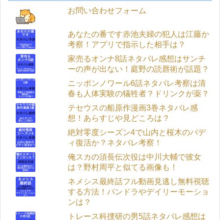
お問い合わせフォーム
あなたの番です赤池夫婦の犯人は江藤か
考察！アプリで指示した相手は？
家売るオンナ8話ネタバレ感想はサンチ
ーの声が出ない！庭野の読唇術が話題？
ニッポンノワール6話ネタバレ考察は清
春も人体実験の犠牲者？ドリンクが薬？
テセウスの船原作漫画3巻ネタバレ感
想！あらすじや見どころは？
絶対零度シーズン4で山内と桜木のバデ
ィ復活か？ネタバレ考察！
俺スカの須長伝次役は中川大輔で彼女
は？野村周平と似てる画像も！
ネメシス最終話フル動画見逃し無料視聴
する方法！パンドラやデイリーモーショ
ンは？
トレース科捜研の男5話ネタバレ感想は