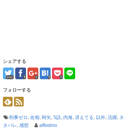
シェアする
error
0
0
フォローする
刑事ゼロ
,
佐相
,
時矢
,
5話
,
内海
,
冴えてる
,
以外
,
活躍
,
ネ
タバレ
,
感想
alfledino