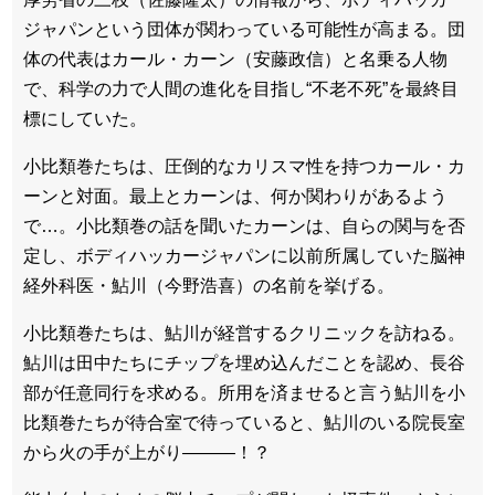
ジャパンという団体が関わっている可能性が高まる。団
体の代表はカール・カーン（安藤政信）と名乗る人物
で、科学の力で人間の進化を目指し“不老不死”を最終目
標にしていた。
小比類巻たちは、圧倒的なカリスマ性を持つカール・カ
ーンと対面。最上とカーンは、何か関わりがあるよう
で…。小比類巻の話を聞いたカーンは、自らの関与を否
定し、ボディハッカージャパンに以前所属していた脳神
経外科医・鮎川（今野浩喜）の名前を挙げる。
小比類巻たちは、鮎川が経営するクリニックを訪ねる。
鮎川は田中たちにチップを埋め込んだことを認め、長谷
部が任意同行を求める。所用を済ませると言う鮎川を小
比類巻たちが待合室で待っていると、鮎川のいる院長室
から火の手が上がり———！？