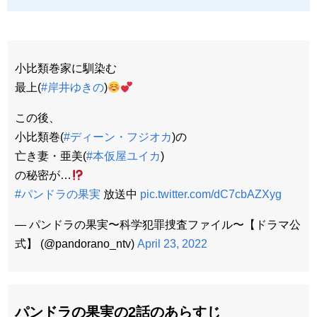
小比類巻家に馴染む
最上(
#岸井ゆきの
)
この後、
小比類巻(
#ディーン・フジオカ
)の
亡き妻・亜美(
#本仮屋ユイカ
)
の秘密が…
#パンドラの果実
放送中
pic.twitter.com/dC7cbAZXyg
— パンドラの果実〜科学犯罪捜査ファイル〜【ドラマ公
式】 (@pandorano_ntv)
April 23, 2022
パンドラの果実の2
話のあらすじ