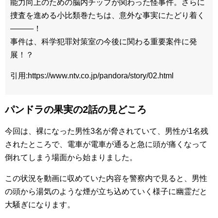
能力向上のための脳内チップが関わった怪事件。さらに
捜査を進める小比類巻たちは、意外な事実にたどり着く
———！
事件は、科学犯罪対策室の今後に関わる重要案件に発
展！？
引用:https://www.ntv.co.jp/pandora/story/02.html
パンドラの果実の2話の見どころ
今回は、裸になった男性3名が脅されていて、男性が1名残
されたところで、電車が電車が通ると急に頭が痛くなって
倒れてしまう場面から始まりました。
この状況を動画に収めていた内容を警察内で見ると、男性
の頭から湯気のような煙が立ち込めていく様子に幽霊だと
大騒ぎになります。