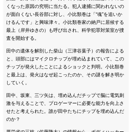
くなった原因の究明に当たる。犯人逮捕に関われないの
が面白くない長谷部に対し、小比類巻は「“魂”を追いか
けるんです」と興味津々。小比類巻家の納戸に居候する
最上（岸井ゆきの）も呼び出され、科学犯罪対策室が捜
査を開始する。
田中の遺体を解剖した柴山（三津谷葉子）の報告による
と、頭部にはマイクロチップが埋め込まれていて、この
チップが発火したことによるショックと判明。小比類巻
と最上は、発火はなぜ起こったのか、その謎を解き明か
していく。
田中、坂東、三ツ矢は、埋め込んだチップで脳に電気刺
激を与えることで、プロゲーマーに必要な能力を向上さ
せたと考えられた。誰が田中たちにチップを埋め込んだ
のか？
厚労省の三枝（佐藤隆太）の情報から、ボディハッカー