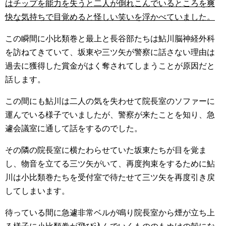
はチップを能力を失うと二人が倒れこんでいるところを爽
快な気持ちで目覚めると怪しい笑いを浮かべていました。
この瞬間に小比類巻と最上と長谷部たちは鮎川脳神経外科
を訪ねてきていて、坂東や三ツ矢が警察に話さない理由は
過去に獲得した賞金がはく奪されてしまうことが原因だと
話します。
この間にも鮎川は二人の気を失わせて院長室のソファーに
運んでいる様子でいましたが、警察が来たことを知り、急
遽会議室に通して話をするのでした。
その隣の院長室に横たわらせていた坂東たちが目を覚ま
し、物音を立てる三ツ矢がいて、再度拘束をするために鮎
川は小比類巻たちを受付室で待たせて三ツ矢を再度引き戻
してしまいます。
待っている間に急遽非常ベルが鳴り院長室から煙が立ち上