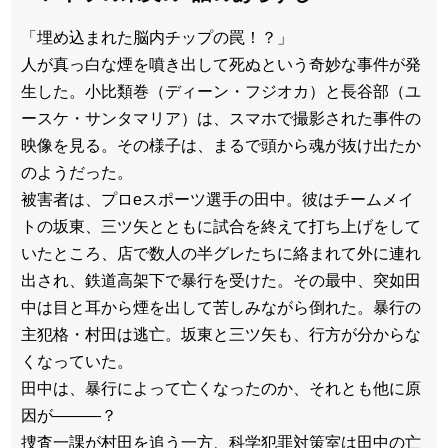
「埋め込まれた脳内チップの罠！？」
人が真っ白な煙を噴き出して死ぬという奇妙な事件が発
生した。小比類巻（ディーン・フジオカ）と長谷部（ユ
ースケ・サンタマリア）は、スマホで撮影された事件の
映像を見る。その様子は、まるで頭から魂が抜け出たか
のようだった。
被害者は、プロeスポーツ選手の田中。彼はチームメイ
トの坂東、三ツ矢とともに試合を終えて打ち上げをして
いたところ、店で数人の半グレたちに絡まれて外に連れ
出され、鉄道高架下で暴行を受けた。その最中、突如田
中は目と耳から煙を出して苦しみながら倒れた。暴行の
主犯格・村田は逃亡。坂東と三ツ矢も、行方が分からな
くなっていた。
田中は、暴行によって亡くなったのか、それとも他に原
因が———？
捜査一課が村田を追う一方、科学犯罪対策室は田中の亡