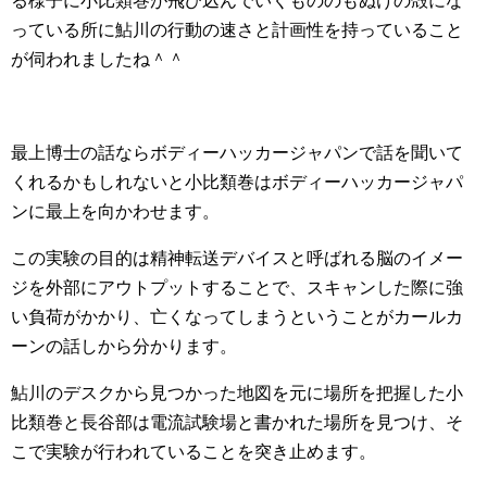
る様子に小比類巻が飛び込んでいくもののもぬけの殻にな
っている所に鮎川の行動の速さと計画性を持っていること
が伺われましたね＾＾
最上博士の話ならボディーハッカージャパンで話を聞いて
くれるかもしれないと小比類巻はボディーハッカージャパ
ンに最上を向かわせます。
この実験の目的は精神転送デバイスと呼ばれる脳のイメー
ジを外部にアウトプットすることで、スキャンした際に強
い負荷がかかり、亡くなってしまうということがカールカ
ーンの話しから分かります。
鮎川のデスクから見つかった地図を元に場所を把握した小
比類巻と長谷部は電流試験場と書かれた場所を見つけ、そ
こで実験が行われていることを突き止めます。