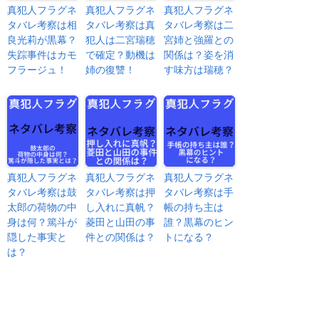
真犯人フラグネ
真犯人フラグネ
真犯人フラグネ
タバレ考察は相
タバレ考察は真
タバレ考察は二
良光莉が黒幕？
犯人は二宮瑞穂
宮姉と強羅との
失踪事件はカモ
で確定？動機は
関係は？姿を消
フラージュ！
姉の復讐！
す味方は瑞穂？
真犯人フラグネ
真犯人フラグネ
真犯人フラグネ
タバレ考察は鼓
タバレ考察は押
タバレ考察は手
太郎の荷物の中
し入れに真帆？
帳の持ち主は
身は何？篤斗が
菱田と山田の事
誰？黒幕のヒン
隠した事実と
件との関係は？
トになる？
は？