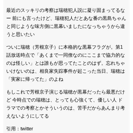
最近のスッキリの考察は瑞穂犯人説に凝り固まってるな
ー 前にも言ったけど、瑞穂犯人だとあな番の黒島ちゃん
と同じような味方側に黒幕いましたになっちゃうから違
うと思いたい
ついに瑞穂（芳根京子）に本格的な黒幕フラグが。第1
話放送時点で「あくまで一同僚なのにここまで協力的な
のは怪しい」とは誰もが思ってたことのはず。忘れちゃ
いけないのは、相良家失踪事件が起こった当日、瑞穂は
「実家に帰ってた」のよね
もしこれで芳根京子演じる瑞穂が黒幕だったら最悪だけ
ど 今時点での瑞穂は、とっても心強くて、優しい人 ド
ラマでの考察とかそういうのは、苦手だからあんまり考
えないようにしてる
引用：twitter