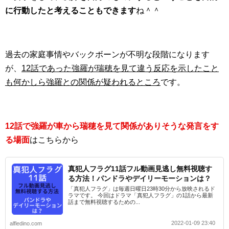
に行動したと考えることもできます
ね＾＾
過去の家庭事情やバックボーンが不明な段階になります
が、
12話であった強羅が瑞穂を見て違う反応を示したこと
も何かしら強羅との関係が疑われるところ
です。
12話で強羅が車から瑞穂を見て関係がありそうな発言をす
る場面
はこちらから
真犯人フラグ11話フル動画見逃し無料視聴す
る方法！パンドラやデイリーモーションは？
「真犯人フラグ」は毎週日曜日23時30分から放映されるド
ラマです。 今回はドラマ「真犯人フラグ」の1話から最新
話まで無料視聴するための...
2022-01-09 23:40
alfledino.com