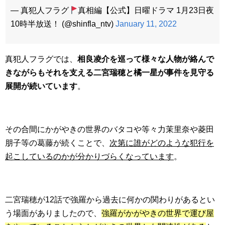
— 真犯人フラグ
真相編【公式】日曜ドラマ 1月23日夜
10時半放送！ (@shinfla_ntv)
January 11, 2022
真犯人フラグでは、
相良凌介を巡って様々な人物が絡んで
きながらもそれを支える二宮瑞穂と橘一星が事件を見守る
展開が続いています
。
その合間にかがやきの世界のバタコや等々力茉里奈や菱田
朋子等の葛藤が続くことで、
次第に誰がどのような犯行を
起こしているのかが分かりづらくなっています
。
二宮瑞穂が12話で強羅から過去に何かの関わりがあるとい
う場面がありましたので、
強羅がかがやきの世界で運び屋