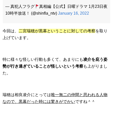
— 真犯人フラグ
真相編【公式】日曜ドラマ 1月23日夜
10時半放送！ (@shinfla_ntv)
January 16, 2022
今回は、
二宮瑞穂が黒幕ということに対しての考察
を取り
上げています。
特に様々な怪しい行動も多くて、あまりにも
凌介を庇う姿
勢が行き過ぎていることが怪しいという考察
も上がりまし
た。
瑞穂は相良凌介にとっては
唯一無二の仲間と思われる人物
なので、黒幕だった時には驚きがでかい
ですね＾＾