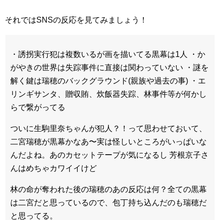
それではSNSの反応を見てみましょう！
・誘拐実行犯は複数いるが画を描いてる黒幕は1人 ・か
がやきの世界は失踪事件に直接は関わっていない ・謎を
解く鍵は瑞穂のバックグラウンド(親族や過去の事) ・エ
リンギサンタ、贈収賄、炊飯器失踪、林事件等が何かし
らで繋がってる
ついに生駒里奈ちゃんが犯人？！って思わせておいて、
二宮瑞穂が黒幕かなあ〜実は怪しいところがいっぱいな
んだよね。あのカセットテープが気になるし 芳根京子さ
んはめちゃカワイイけど
林の命が奪われた後の瑞穂のあの反応は何？全ての黒幕
は二宮だと思っているので、包丁持ち込んだのも瑞穂だ
と思ってる。