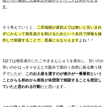
役だった場合にも真犯人が誰かということは分かりえま
す
。
そう考えていくと、
二宮瑞穂が真犯人では無いと言いきれ
ずにかえって相良凌介を助けるためという名目で情報を操
作して暗躍することで、黒幕にもなりえます
よね＾＾
1話では相良凌介にたこやきまんじゅうを差出し、甘いのか
辛いのかはっきりせえと大阪弁で面白く自然に振る舞う様
子でしたが、
このお土産を渡すのが凌介が一番最初という
ことからも初めから相良が休憩室で相談することを想定し
ていたと思われる行動
だと思います。