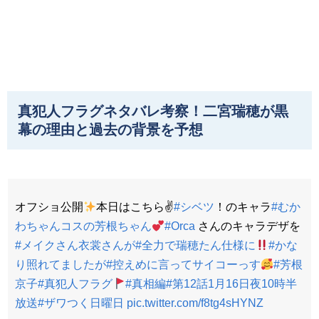
真犯人フラグネタバレ考察！二宮瑞穂が黒
幕の理由と過去の背景を予想
オフショ公開
本日はこちら✌
#シベツ
！のキャラ
#むか
わちゃんコスの芳根ちゃん
#Orca
さんのキャラデザを
#メイクさん衣裳さんが
#全力で瑞穂たん仕様に
#かな
り照れてましたが
#控えめに言ってサイコーっす
#芳根
京子
#真犯人フラグ
#真相編
#第12話1月16日夜10時半
放送
#ザワつく日曜日
pic.twitter.com/f8tg4sHYNZ