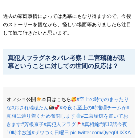
過去の家庭事情によっては黒幕にもなり得ますので、今後
のストーリーを観ながら、怪しい場面等ありましたら注目
して観て行きたいと思います。
真犯人フラグネタバレ考察！二宮瑞穂が黒
幕ということに対しての世間の反応は？
オフショ公開
本日はこちら
#至上の時でのまったり
な
#おされ瑞穂たん
#今夜も至上の時推理チームが
#
真相に辿り着くため奮闘します
#二宮瑞穂を置いてお
きます
#芳根京子
#真犯人フラグ
#真相編
#第12話今夜
10時半放送
#ザワつく日曜日
pic.twitter.com/Qyeq0LIXXA