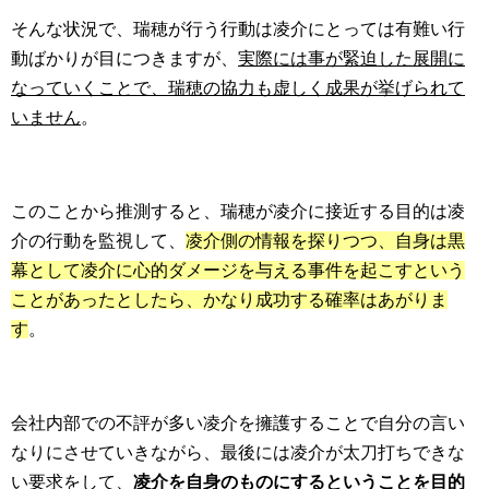
そんな状況で、瑞穂が行う行動は凌介にとっては有難い行
動ばかりが目につきますが、
実際には事が緊迫した展開に
なっていくことで、瑞穂の協力も虚しく成果が挙げられて
いません
。
このことから推測すると、瑞穂が凌介に接近する目的は凌
介の行動を監視して、
凌介側の情報を探りつつ、自身は黒
幕として凌介に心的ダメージを与える事件を起こすという
ことがあったとしたら、かなり成功する確率はあがりま
す
。
会社内部での不評が多い凌介を擁護することで自分の言い
なりにさせていきながら、最後には凌介が太刀打ちできな
い要求をして、
凌介を自身のものにするということを目的