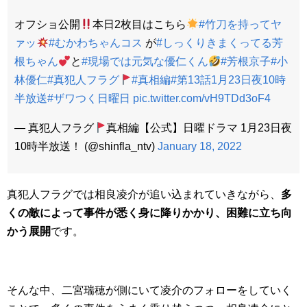
オフショ公開
本日2枚目はこちら
#竹刀を持ってヤ
ァッ
#むかわちゃんコス
が
#しっくりきまくってる芳
根ちゃん
と
#現場では元気な優仁くん
#芳根京子
#小
林優仁
#真犯人フラグ
#真相編
#第13話1月23日夜10時
半放送
#ザワつく日曜日
pic.twitter.com/vH9TDd3oF4
— 真犯人フラグ
真相編【公式】日曜ドラマ 1月23日夜
10時半放送！ (@shinfla_ntv)
January 18, 2022
真犯人フラグでは相良凌介が追い込まれていきながら、
多
くの敵によって事件が悉く身に降りかかり、困難に立ち向
かう展開
です。
そんな中、二宮瑞穂が側にいて凌介のフォローをしていく