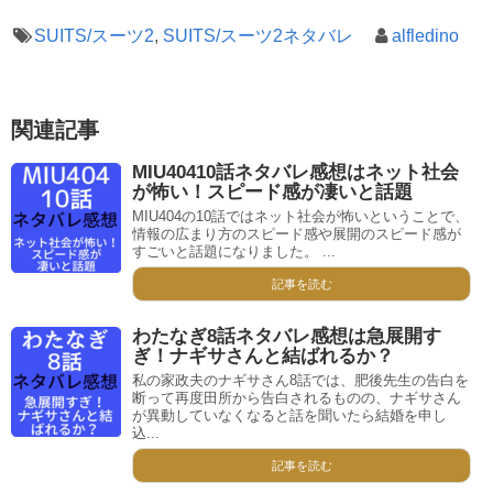
SUITS/スーツ2
,
SUITS/スーツ2ネタバレ
alfledino
関連記事
MIU40410話ネタバレ感想はネット社会
が怖い！スピード感が凄いと話題
MIU404の10話ではネット社会が怖いということで、
情報の広まり方のスピード感や展開のスピード感が
すごいと話題になりました。 ...
記事を読む
わたなぎ8話ネタバレ感想は急展開す
ぎ！ナギサさんと結ばれるか？
私の家政夫のナギサさん8話では、肥後先生の告白を
断って再度田所から告白されるものの、ナギサさん
が異動していなくなると話を聞いたら結婚を申し
込...
記事を読む