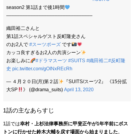
season2 第1話まで後1時間
––––––––––––––––––––––––––––––––
織田裕二さんと
第1話スペシャルゲスト反町隆史さん
のお2人で
#スーツポーズ
です
カッコ良すぎるお2人の共演シーン
お楽しみに
#ドラマスーツ
#SUITS
#織田裕二
#反町隆
史
pic.twitter.com/gOINxREcRh
— ４月２０日(月)第２話
『SUITS/スーツ2』 《15分拡
大SP
》 (@drama_suits)
April 13, 2020
1話の主なあらすじ
1話では
幸村・上杉法律事務所に甲斐正午が1年半前にボス
トンに行かせた鈴木大輔を戻す場面から始まりました
。