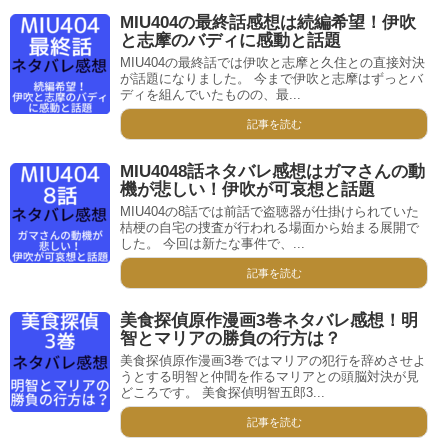
MIU404の最終話感想は続編希望！伊吹
と志摩のバディに感動と話題
MIU404の最終話では伊吹と志摩と久住との直接対決
が話題になりました。 今まで伊吹と志摩はずっとバ
ディを組んでいたものの、最...
記事を読む
MIU4048話ネタバレ感想はガマさんの動
機が悲しい！伊吹が可哀想と話題
MIU404の8話では前話で盗聴器が仕掛けられていた
桔梗の自宅の捜査が行われる場面から始まる展開で
した。 今回は新たな事件で、...
記事を読む
美食探偵原作漫画3巻ネタバレ感想！明
智とマリアの勝負の行方は？
美食探偵原作漫画3巻ではマリアの犯行を辞めさせよ
うとする明智と仲間を作るマリアとの頭脳対決が見
どころです。 美食探偵明智五郎3...
記事を読む