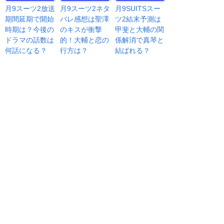
月9スーツ2放送
月9スーツ2ネタ
月9SUITSスー
期間延期で開始
バレ感想は聖澤
ツ2結末予測は
時期は？今後の
のキスが衝撃
甲斐と大輔の関
ドラマの話数は
的！大輔と恋の
係解消で真琴と
何話になる？
行方は？
結ばれる？