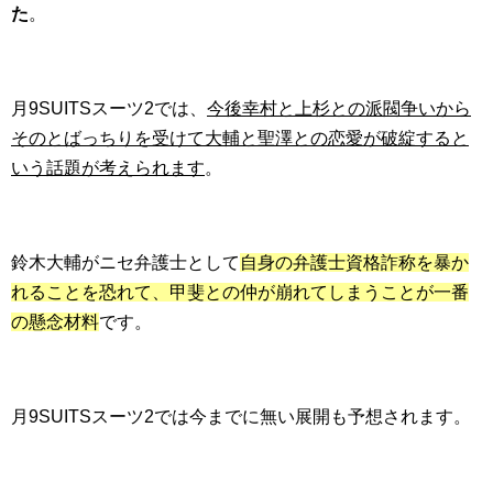
た
。
月9SUITSスーツ2では、
今後幸村と上杉との派閥争いから
そのとばっちりを受けて大輔と聖澤との恋愛が破綻すると
いう話題が考えられます
。
鈴木大輔がニセ弁護士として
自身の弁護士資格詐称を暴か
れることを恐れて、甲斐との仲が崩れてしまうことが一番
の懸念材料
です。
月9SUITSスーツ2では今までに無い展開も予想されます。