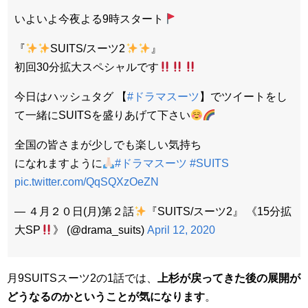
いよいよ今夜よる9時スタート
『
SUITS/スーツ2
』
初回30分拡大スペシャルです
今日はハッシュタグ 【
#ドラマスーツ
】でツイートをし
て一緒にSUITSを盛りあげて下さい
全国の皆さまが少しでも楽しい気持ち
になれますように
#ドラマスーツ
#SUITS
pic.twitter.com/QqSQXzOeZN
— ４月２０日(月)第２話
『SUITS/スーツ2』 《15分拡
大SP
》 (@drama_suits)
April 12, 2020
月9SUITSスーツ2の1話では、
上杉が戻ってきた後の展開が
どうなるのかということが気になります
。