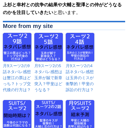
上杉と幸村との抗争の結果や大輔と聖澤との仲がどうなる
のかを注目していきたい
と思います。
More from my site
月9スーツ2の9
月9スーツ2の5
月9スーツ2の4
話ネタバレ感想
ネタバレ感想は
話ネタバレ感想
は蟹江の票はど
玉井が馘で新章
は玉井のミスが
っち？トップ交
突入？甲斐はど
衝撃的！甲斐の
代後の行方は？
うなる？
訴訟の行方は？