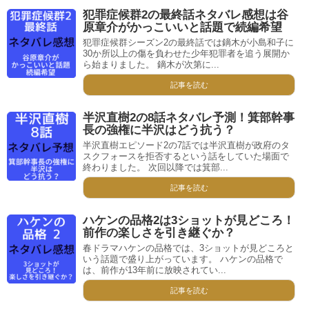
犯罪症候群2の最終話ネタバレ感想は谷
原章介がかっこいいと話題で続編希望
犯罪症候群シーズン2の最終話では鏑木が小島和子に
30か所以上の傷を負わせた少年犯罪者を追う展開か
ら始まりました。 鏑木が次第に...
記事を読む
半沢直樹2の8話ネタバレ予測！箕部幹事
長の強権に半沢はどう抗う？
半沢直樹エピソード2の7話では半沢直樹が政府のタ
スクフォースを拒否するという話をしていた場面で
終わりました。 次回以降では箕部...
記事を読む
ハケンの品格2は3ショットが見どころ！
前作の楽しさを引き継ぐか？
春ドラマハケンの品格では、3ショットが見どころと
いう話題で盛り上がっています。 ハケンの品格で
は、前作が13年前に放映されてい...
記事を読む