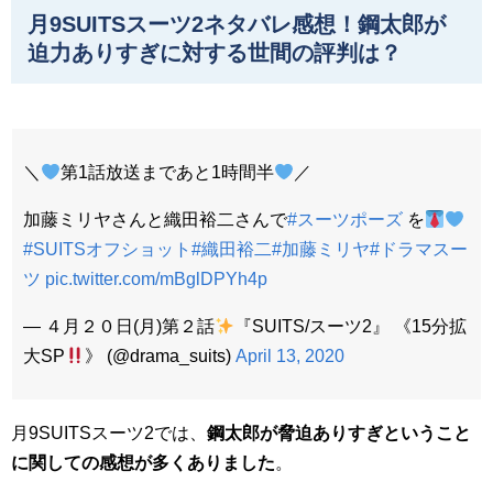
月9SUITSスーツ2ネタバレ感想！鋼太郎が
迫力ありすぎに対する世間の評判は？
＼
第1話放送まであと1時間半
／
加藤ミリヤさんと織田裕二さんで
#スーツポーズ
を
#SUITSオフショット
#織田裕二
#加藤ミリヤ
#ドラマスー
ツ
pic.twitter.com/mBglDPYh4p
— ４月２０日(月)第２話
『SUITS/スーツ2』 《15分拡
大SP
》 (@drama_suits)
April 13, 2020
月9SUITSスーツ2では、
鋼太郎が脅迫ありすぎということ
に関しての感想が多くありました
。