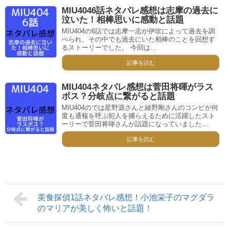
MIU4046話ネタバレ感想は志摩の過去に
泣いた！相棒思いに感動と話題
MIU404の6話では志摩一志が伊吹によって過去を調
べられ、その中でも過去にいた相棒のことを回想す
るストーリーでした。 今回は...
記事を読む
MIU404ネタバレ感想は菅田将暉がラス
ボス？分岐点に繋がると話題
MIU404のでは星野源さんと綾野剛さんのコンビが何
度も通報を呼ぶ犯人を捕らえるために活躍したスト
ーリーで菅田将暉さんが話題になっていました...
記事を読む
美食探偵1話ネタバレ感想！小池栄子のマグダラ
のマリアが美しく怖いと話題！