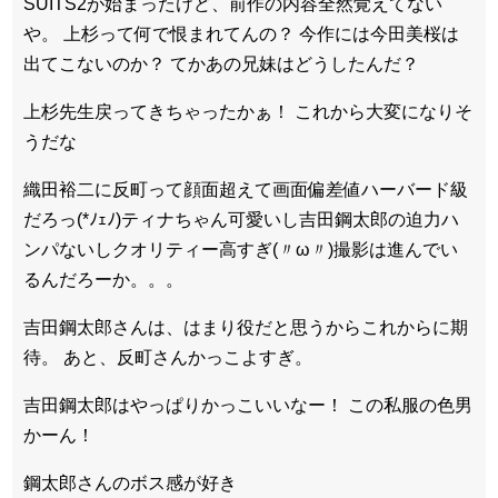
SUITS2が始まったけど、前作の内容全然覚えてない
や。 上杉って何で恨まれてんの？ 今作には今田美桜は
出てこないのか？ てかあの兄妹はどうしたんだ？
上杉先生戻ってきちゃったかぁ！ これから大変になりそ
うだな
織田裕二に反町って顔面超えて画面偏差値ハーバード級
だろっ(*ﾉｪﾉ)ティナちゃん可愛いし吉田鋼太郎の迫力ハ
ンパないしクオリティー高すぎ(〃ω〃)撮影は進んでい
るんだろーか。。。
吉田鋼太郎さんは、はまり役だと思うからこれからに期
待。 あと、反町さんかっこよすぎ。
吉田鋼太郎はやっぱりかっこいいなー！ この私服の色男
かーん！
鋼太郎さんのボス感が好き