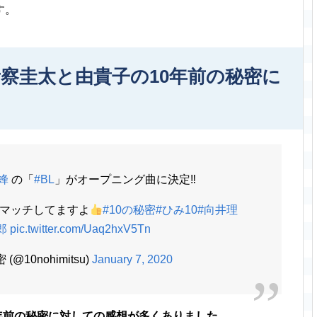
す。
考察圭太と由貴子の10年前の秘密に
蜂
の「
#BL
」がオープニング曲に決定‼
マッチしてますよ
#10の秘密
#ひみ10
#向井理
郎
pic.twitter.com/Uaq2hxV5Tn
10nohimitsu)
January 7, 2020
年前の秘密に対しての感想が多くありました
。