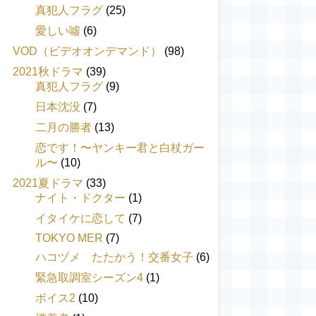
真犯人フラグ
(25)
愛しい噓
(6)
VOD（ビデオオンデマンド）
(98)
2021秋ドラマ
(39)
真犯人フラグ
(9)
日本沈没
(7)
二月の勝者
(13)
恋です！〜ヤンキー君と白杖ガー
ル〜
(10)
2021夏ドラマ
(33)
ナイト・ドクター
(1)
イタイケに恋して
(7)
TOKYO MER
(7)
ハコヅメ たたかう！交番女子
(6)
緊急取調室シーズン4
(1)
ボイス2
(10)