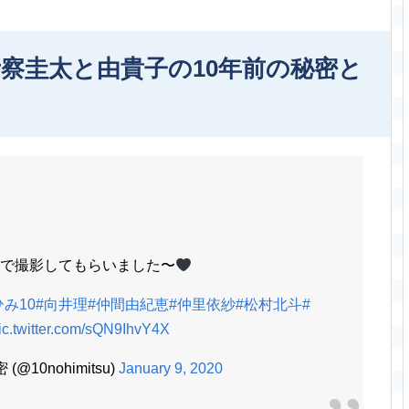
考察圭太と由貴子の10年前の秘密と
で撮影してもらいました〜
ひみ10
#向井理
#仲間由紀恵
#仲里依紗
#松村北斗
#
ic.twitter.com/sQN9IhvY4X
10nohimitsu)
January 9, 2020