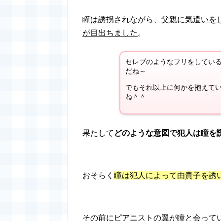
瞳は誘拐されながら、
父親に気遣いを
が目出ちました
。
セレブのようなフリをしてい
だね～
でもそれ以上に何かを抱えて
ね＾＾
果たして
どのような意図で犯人は瞳を
おそらく
瞳は犯人によって由貴子を誘
その前に
ピアニストの翼が瞳と会って