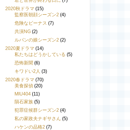
君と世界が終わる日に
(7)
2020秋ドラマ
(15)
監察医朝顔シーズン2
(4)
危険なビーナス
(7)
共演NG
(2)
ルパンの娘シーズン2
(2)
2020夏ドラマ
(14)
私たちはどうかしている
(5)
恐怖新聞
(6)
キワドい2人
(3)
2020春ドラマ
(70)
美食探偵
(20)
MIU404
(11)
隕石家族
(5)
犯罪症候群シーズン2
(4)
私の家政夫ナギサさん
(5)
ハケンの品格2
(7)