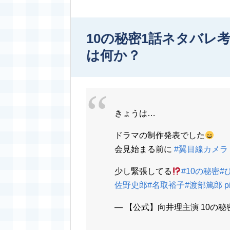
10の秘密1話ネタバレ
は何か？
きょうは…
ドラマの制作発表でした
会見始まる前に
#翼目線カメラ
少し緊張してる
#10の秘密
#
佐野史郎
#名取裕子
#渡部篤郎
p
— 【公式】向井理主演 10の秘密 (@