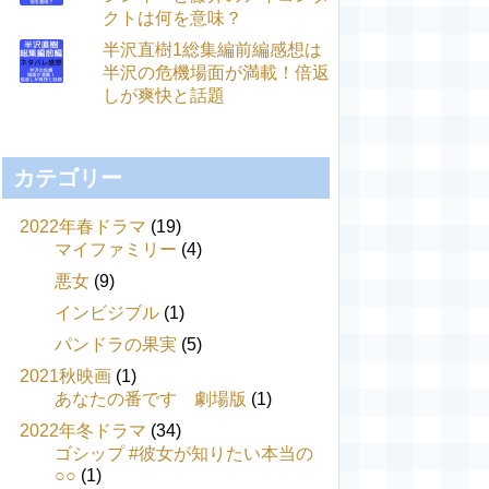
クトは何を意味？
半沢直樹1総集編前編感想は
半沢の危機場面が満載！倍返
しが爽快と話題
カテゴリー
2022年春ドラマ
(19)
マイファミリー
(4)
悪女
(9)
インビジブル
(1)
パンドラの果実
(5)
2021秋映画
(1)
あなたの番です 劇場版
(1)
2022年冬ドラマ
(34)
ゴシップ #彼女が知りたい本当の
○○
(1)