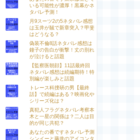
いる可能性が濃厚！黒幕かネ
タバレ予測！
月9スーツ2の5ネタバレ感想
は玉井が馘で新章突入？甲斐
はどうなる？
偽装不倫8話ネタバレ感想は
鐘子の告白が衝撃！丈の別れ
が泣けると話題
【監察医朝顔】11話最終回
ネタバレ感想は続編期待！特
別編が楽しみと話題
トレース科捜研の男【最終
話】で続編はある？映画化や
シリーズ化は？
真犯人フラグネタバレ考察本
木と一星の関係は？二人は目
的が同じ共犯？
あなたの番ですネタバレ予測
シンイーと藤井のアイコンタ