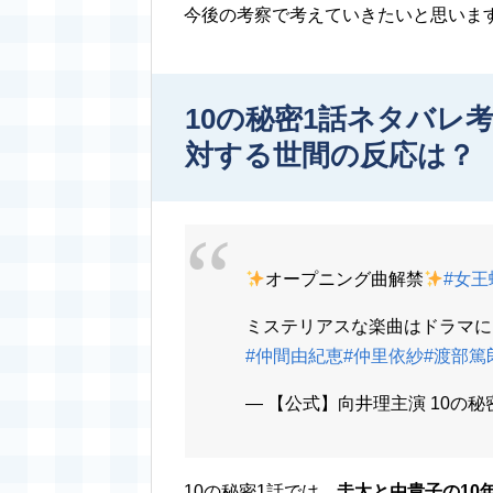
今後の考察で考えていきたいと思いま
10の秘密1話ネタバレ
対する世間の反応は？
オープニング曲解禁
#女王
ミステリアスな楽曲はドラマに
#仲間由紀恵
#仲里依紗
#渡部篤
— 【公式】向井理主演 10の秘密 (@
10の秘密1話では、
圭太と由貴子の10