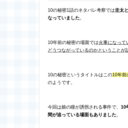
10の秘密1話のネタバレ考察では
圭太
なっていました
。
10年前の秘密の場面では
火事になって
どうつながっているのかということが
10の秘密というタイトルはこの
10年
のようです。
今回は娘の瞳が誘拐される事件で、
1
間が追っている場面もありました
。