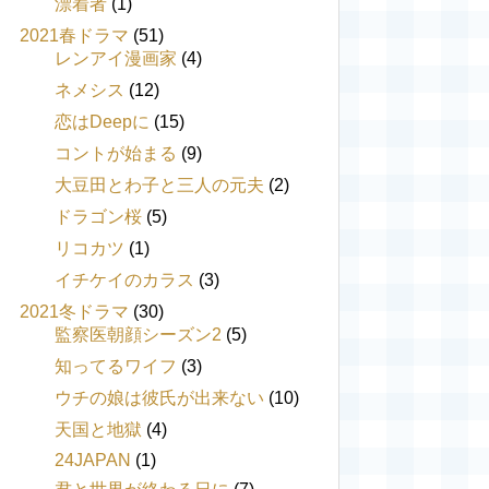
漂着者
(1)
2021春ドラマ
(51)
レンアイ漫画家
(4)
ネメシス
(12)
恋はDeepに
(15)
コントが始まる
(9)
大豆田とわ子と三人の元夫
(2)
ドラゴン桜
(5)
リコカツ
(1)
イチケイのカラス
(3)
2021冬ドラマ
(30)
監察医朝顔シーズン2
(5)
知ってるワイフ
(3)
ウチの娘は彼氏が出来ない
(10)
天国と地獄
(4)
24JAPAN
(1)