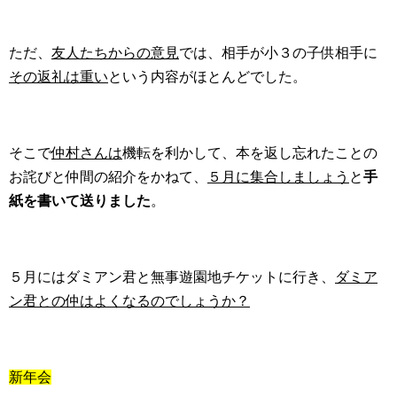
ただ、
友人たちからの意見
では、相手が小３の子供相手に
その返礼は重い
という内容がほとんどでした。
そこで
仲村さんは
機転を利かして、本を返し忘れたことの
お詫びと仲間の紹介をかねて、
５月に集合しましょう
と
手
紙を書いて送りました
。
５月にはダミアン君と無事遊園地チケットに行き、
ダミア
ン君との仲はよくなるのでしょうか？
新年会