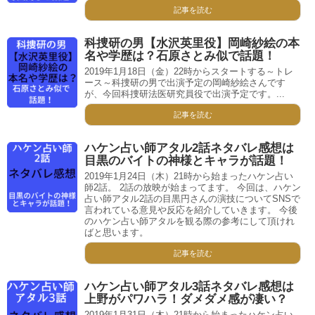
記事を読む
科捜研の男【水沢英里役】岡崎紗絵の本
名や学歴は？石原さとみ似で話題！
2019年1月18日（金）22時からスタートする～トレ
ース～科捜研の男で出演予定の岡崎紗絵さんです
が、今回科捜研法医研究員役で出演予定です。...
記事を読む
ハケン占い師アタル2話ネタバレ感想は
目黒のバイトの神様とキャラが話題！
2019年1月24日（木）21時から始まったハケン占い
師2話。 2話の放映が始まってます。 今回は、ハケン
占い師アタル2話の目黒円さんの演技についてSNSで
言われている意見や反応を紹介していきます。 今後
のハケン占い師アタルを観る際の参考にして頂けれ
ばと思います。
記事を読む
ハケン占い師アタル3話ネタバレ感想は
上野がパワハラ！ダメダメ感が凄い？
2019年1月31日（木）21時から始まったハケン占い