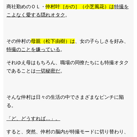
商社勤めのＯＬ・
仲村叶［かの］（小芝風花）は
特撮を
こよなく愛する隠れオタク
。
その仲村の
母親（松下由樹）は
、女の子らしさを好み、
特撮のことを嫌っている
。
それゆえ母はもちろん、職場の同僚たちにも特撮オタク
であることは
一切秘密だ
。
そんな仲村は日々の生活の中でさまざまなピンチに陥
る。
「ど、どうすれば…」。
すると、突然、仲村の脳内が特撮モードに切り替わり、