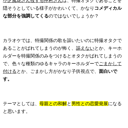
小芝風花さん役する仲村さん
は、特撮オタクであることを
隠そうとしている様子がかわいくて、かなり
コメディカル
な部分を強調してくる
のではないでしょうか？
カラオケでは、特撮関係の歌を謳いたいのに特撮オタクで
あることがばれてしまうのが怖く、
謳えない
とか、キーホ
ルダーを特撮関係のみをつけるとオタクがばれてしまうの
で、色々な種類のゆるキャラのキーホルダーで
ごまかして
付ける
とか、ごまかし方がかなり子供視点で、
面白いで
す。
テーマとしては、
母親との和解
と
男性との恋愛発展
になる
と思います。