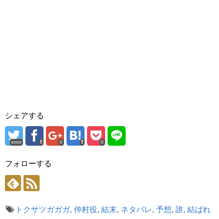
シェアする
error
0
0
フォローする
トクサツガガガ
,
仲村役
,
結末
,
ネタバレ
,
予想
,
誰
,
結ばれ