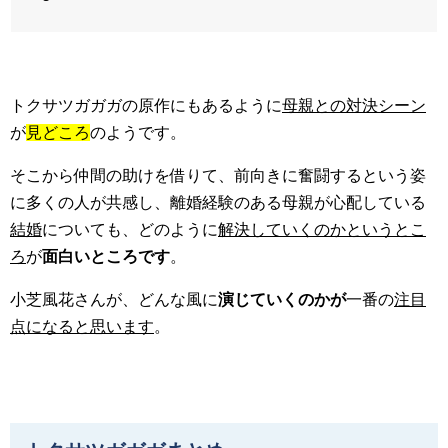
トクサツガガガの原作にもあるように
母親との対決シーン
が
見どころ
のようです。
そこから仲間の助けを借りて、前向きに奮闘するという姿
に多くの人が共感し、離婚経験のある母親が心配している
結婚
についても、どのように
解決していくのかというとこ
ろ
が
面白いところです
。
小芝風花さんが、どんな風に
演じていくのかが
一番の
注目
点になると思います
。