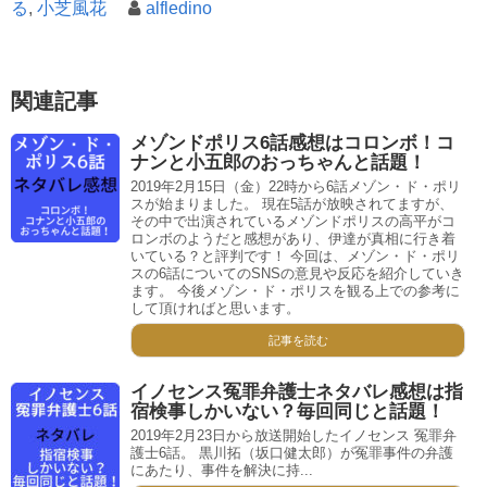
る
,
小芝風花
alfledino
関連記事
メゾンドポリス6話感想はコロンボ！コ
ナンと小五郎のおっちゃんと話題！
2019年2月15日（金）22時から6話メゾン・ド・ポリ
スが始まりました。 現在5話が放映されてますが、
その中で出演されているメゾンドポリスの高平がコ
ロンボのようだと感想があり、伊達が真相に行き着
いている？と評判です！ 今回は、メゾン・ド・ポリ
スの6話についてのSNSの意見や反応を紹介していき
ます。 今後メゾン・ド・ポリスを観る上での参考に
して頂ければと思います。
記事を読む
イノセンス冤罪弁護士ネタバレ感想は指
宿検事しかいない？毎回同じと話題！
2019年2月23日から放送開始したイノセンス 冤罪弁
護士6話。 黒川拓（坂口健太郎）が冤罪事件の弁護
にあたり、事件を解決に持...