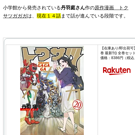
小学館から発売されている
丹羽庭さん
作の
原作漫画 トク
サツガガガ
は、
現在１４話
まで話が進んでいる段階です。
【在庫あり/即出荷可】
巻 最新刊) 全巻セッ
価格：8386円（税