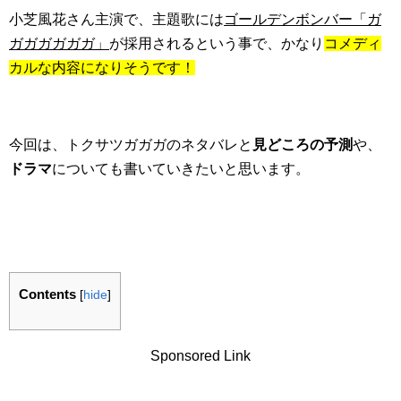
小芝風花さん主演で、主題歌には
ゴールデンボンバー「ガ
ガガガガガガ」
が採用されるという事で、かなり
コメディ
カルな内容になりそうです！
今回は、トクサツガガガのネタバレと
見どころの予測
や、
ドラマ
についても書いていきたいと思います。
Contents
[
hide
]
Sponsored Link