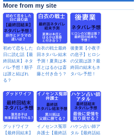
More from my site
初めて恋をした
白衣の戦士最終
後妻業【小夜子
日に読む話【最
回ネタバレ結末
の息子】ヒロシ
終回結末】ネタ
予測！夏美は本
の父親は誰？最
バレ予想！順子
庄とはるかは斎
終回の結末もネ
は誰と結ばれ
藤と付き合う？
タバレ予想！
る？
グッドワイフ
イノセンス冤罪
ハケン占い師ア
【最終回結末】
弁護士【最終話
タル【最終話結