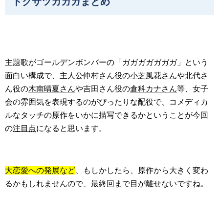
トクサツガガガまとめ
主題歌がゴールデンボンバーの「ガガガガガガガ」という
面白い構成で、主人公仲村さん役の
小芝風花さん
や北代さ
ん役の
木南晴夏さん
や吉田さん役の
倉科カナさん
等、女子
会の雰囲気を表現するのがぴったりな配役で、コメディカ
ルなタッチの原作をいかに描写できるかということが今回
の
注目点
になると思います。
大恋愛への発展など
、もしかしたら、原作から大きく変わ
るかもしれませんので、
最終回まで目が離せないですね
。