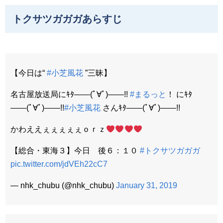
トクサツガガガあらすじ
【今日は“
#小芝風花
”三昧】
名古屋放送局にｷﾀ――(ﾟ∀ﾟ)――!!
#まるっと
！ にｷﾀ
――(ﾟ∀ﾟ)――!!
#小芝風花
さんｷﾀ――(ﾟ∀ﾟ)――!!
かわええぇぇぇぇぇｏｒｚ
【総合・東海３】今日 後６：１０
#トクサツガガガ
pic.twitter.com/jdVEh22cC7
— nhk_chubu (@nhk_chubu)
January 31, 2019