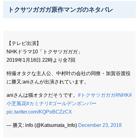
トクサツガガガ原作マンガのネタバレ
【テレビ出演】
NHKドラマ10「トクサツガガガ」
2019年1月18日 22時より全7回
特撮オタクな主人公、中村叶の会社の同僚・加賀谷渡役
に勝又:aniさんが出演されています。
aniさんは猫オタクだそうです。
#トクサツガガガ
#NHK
#
小芝風花
#カミナリ
#ゴールデンボンバー
pic.twitter.com/KQPoBCZzCX
— 勝又: info (@Katsumata_Info)
December 23, 2018