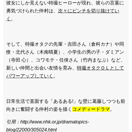
彼女にしか見えない特撮ヒーローが現れ、彼らの言葉に
勇気づけられた仲村は、
次々にピンチを切り抜けてい
く
。
そして、特撮オタクの先輩・吉田さん（倉科カナ）や同
僚・北代さん（木南晴夏）、小学生の男の子・ダミアン
（寺田 心）、コワモテ・任侠さん（竹内まなぶ）など、
新しい仲間と出会い友情を育み、
特撮オタクＯＬとして
パワーアップしていく
。
日常生活で直面する「あるある!」な壁に葛藤しつつも前
向きに奮闘する仲村の姿を描く
コメディードラマ
。
引用：http://www.nhk.or.jp/dramatopics-
blog/22000/305024.html