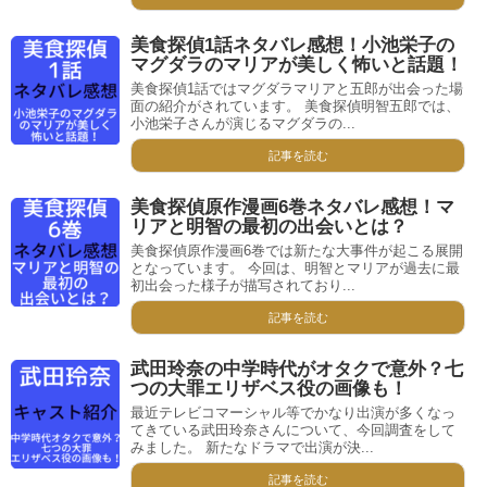
美食探偵1話ネタバレ感想！小池栄子の
マグダラのマリアが美しく怖いと話題！
美食探偵1話ではマグダラマリアと五郎が出会った場
面の紹介がされています。 美食探偵明智五郎では、
小池栄子さんが演じるマグダラの...
記事を読む
美食探偵原作漫画6巻ネタバレ感想！マ
リアと明智の最初の出会いとは？
美食探偵原作漫画6巻では新たな大事件が起こる展開
となっています。 今回は、明智とマリアが過去に最
初出会った様子が描写されており...
記事を読む
武田玲奈の中学時代がオタクで意外？七
つの大罪エリザベス役の画像も！
最近テレビコマーシャル等でかなり出演が多くなっ
てきている武田玲奈さんについて、今回調査をして
みました。 新たなドラマで出演が決...
記事を読む