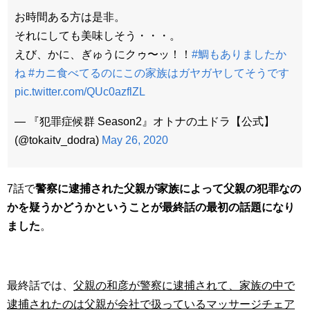
お時間ある方は是非。
それにしても美味しそう・・・。
えび、かに、ぎゅうにクゥ〜ッ！！
#鯛もありましたか
ね
#カニ食べてるのにこの家族はガヤガヤしてそうです
pic.twitter.com/QUc0azflZL
— 『犯罪症候群 Season2』オトナの土ドラ【公式】
(@tokaitv_dodra)
May 26, 2020
7話で
警察に逮捕された父親が家族によって父親の犯罪なの
かを疑うかどうかということが最終話の最初の話題になり
ました
。
最終話では、
父親の和彦が警察に逮捕されて、家族の中で
逮捕されたのは父親が会社で扱っているマッサージチェア