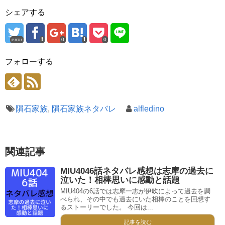
シェアする
error
0
0
フォローする
隕石家族
,
隕石家族ネタバレ
alfledino
関連記事
MIU4046話ネタバレ感想は志摩の過去に
泣いた！相棒思いに感動と話題
MIU404の6話では志摩一志が伊吹によって過去を調
べられ、その中でも過去にいた相棒のことを回想す
るストーリーでした。 今回は...
記事を読む