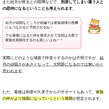
また結月が将太との喧嘩などで、
別居してしまい違う人と
の恋仲になるということも考えられます
。
結月が頑固なところが続編では家族崩壊の危機
にもつながると予想されるね！
でも最後にはまた仲を復活させて次回は火星で
家族全員移住するのも楽しいよね＾＾
実際にどのような場面で仲直りするのかは不明ですが、
結
月の頑固さがあざとなって、大問題になるのでは無いかと
思われます
。
ただ、最後は和彦や久美子からのサポートもあって、
家族
の仲がより強固になっていくという展開
が想定されます。