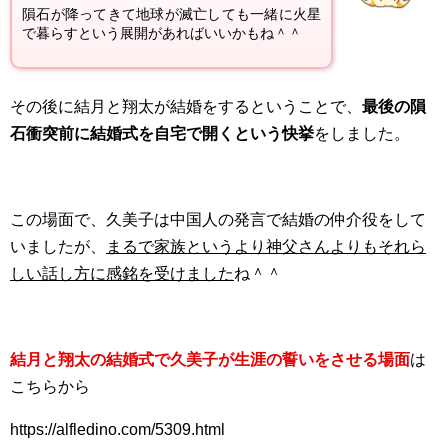
隕石が降ってきて地球が滅亡しても一緒に火星
で暮らすという展開があればいいかもね＾＾
その後に結月と翔太が結婚をするということで、
最後の隕
石衝突前に結婚式を自宅で開くという快挙
をしました。
この場面で、久美子は中国人の発言で結婚の仲介役をして
いましたが、
まるで家族というより神父さんよりもそれら
しい話し方に感銘を受けました
ね＾＾
結月と翔太の結婚式で久美子が生涯の誓いをさせる場面
は
こちらから
https://alfledino.com/5309.html