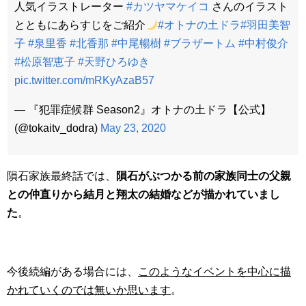
人気イラストレーター
#カツヤマケイコ
さんのイラスト
とともにあらすじをご紹介
#オトナの土ドラ
#羽田美智
子
#泉里香
#北香那
#中尾暢樹
#ブラザートム
#中村俊介
#松原智恵子
#天野ひろゆき
pic.twitter.com/mRKyAzaB57
— 『犯罪症候群 Season2』オトナの土ドラ【公式】
(@tokaitv_dodra)
May 23, 2020
隕石家族最終話では、
隕石がぶつかる前の家族同士の父親
との仲直りから結月と翔太の結婚などが描かれていまし
た
。
今後続編がある場合には、
このようなイベントを中心に描
かれていくのでは無いか思います
。