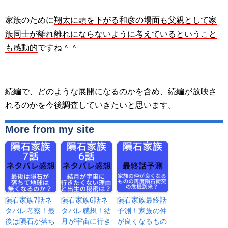
家族のために
翔太に頭を下がる和彦の場面も父親として家
族同士が離れ離れにならないように考えているということ
も感動的
ですね＾＾
続編で、どのような展開になるのかを含め、続編が放映さ
れるのかを今後調査していきたいと思います。
More from my site
隕石家族7話ネ
隕石家族6話ネ
隕石家族最終話
タバレ考察！最
タバレ感想！結
予測！家族の仲
後は隕石が落ち
月が宇宙に行き
が良くなるもの