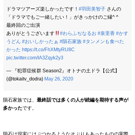
ドラマツアーズ楽しかったです！
#羽田美智子
さんの
「ドラマでもご一緒したい！」がきっかけのご縁^ ^
最終回のご出演
ありがとうございます
#わらふぢなるお
#泉里香
#かす
うどん
#おいしかったぁ
#隕石家族
#タンメンも食べた
かった
https://t.co/FhXMtyRU8C
pic.twitter.com/IA3Zqyk2y3
— 『犯罪症候群 Season2』オトナの土ドラ【公式】
(@tokaitv_dodra)
May 26, 2020
隕石家族では、
最終話では多くの人が続編を期待する声が
多かった
です。
隕石は現実にはぶつかるようなそぶりもあったものの
実際