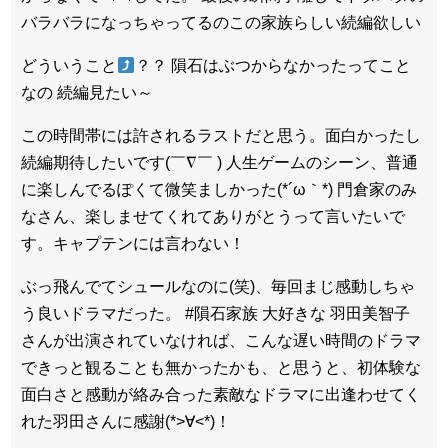
バラバラになっちゃってるのこの家族らしい続編欲しい
どういうこと
？？ 隕石はぶつからなかったってこと
なの 続編見たい～
この時間帯には許されるラストだと思う。面白かったし
続編期待したいです(￣∇￣ ) 人生ゲームのシーン、普通
に楽しんでるぽくて微笑ましかった(*´ω｀*) 門倉家のみ
なさん、楽しませてくれてありがとうって言いたいで
す。キャプテンには言わない！
ぶっ飛んでてシュールなのに(笑)、毎回まじ感動しちゃ
う良いドラマだった。 #隕石家族 大好きな 羽田美智子
さんが出演されていなければ、こんな遅い時間のドラマ
できっと観ることも無かったかも、と思うと、初体験な
面白さと感動が絡み合った素敵なドラマに出逢わせてく
れた羽田さんに感謝(*>∀<*)！