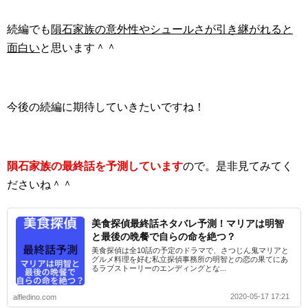
続編でも
隕石家族の意外性やシュールさが引き継がれると
面白い
と思います＾＾
今後の続編に期待していきたいですね！
隕石家族の最終話を予測しています
ので。是非見てみてく
ださいね＾＾
美食探偵最終話ネタバレ予測！マリアは明智
と最後の晩餐で自らの命を絶つ？
美食探偵は全10話の予定のドラマで、さつじん鬼マリアと
グルメ料理を好む私立探偵事務所の明智との恋の果てにあ
るラブストーリーのエンディングとな...
2020-05-17 17:21
alfledino.com