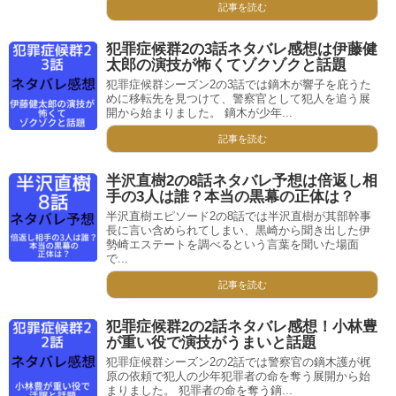
記事を読む
犯罪症候群2の3話ネタバレ感想は伊藤健
太郎の演技が怖くてゾクゾクと話題
犯罪症候群シーズン2の3話では鏑木が響子を庇うた
めに移転先を見つけて、警察官として犯人を追う展
開から始まりました。 鏑木が少年...
記事を読む
半沢直樹2の8話ネタバレ予想は倍返し相
手の3人は誰？本当の黒幕の正体は？
半沢直樹エピソード2の8話では半沢直樹が其部幹事
長に言い含められてしまい、黒崎から聞き出した伊
勢崎エステートを調べるという言葉を聞いた場面
で...
記事を読む
犯罪症候群2の2話ネタバレ感想！小林豊
が重い役で演技がうまいと話題
犯罪症候群シーズン2の2話では警察官の鏑木護が梶
原の依頼で犯人の少年犯罪者の命を奪う展開から始
まりました。 犯罪者の命を奪う鏑...