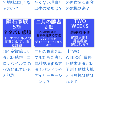
て地球は無くな
たくない理由と
の再度隕石衝突
るのか？
出生の秘密は？
の危機到来？
隕石家族5話ネ
二月の勝者２話
【TWO
タバレ感想！コ
フル動画見逃し
WEEKS】最終
ロナウイルスの
無料視聴する方
回結末ネタバレ
状況に似ている
法！パンドラや
予測！結城大地
と話題
デイリーモーシ
と月島楓は結ば
ョンは？
れる？