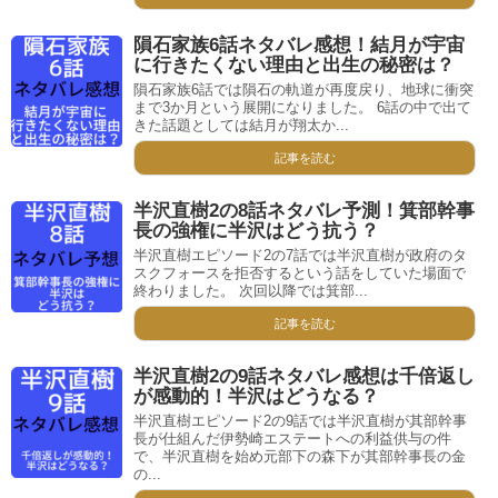
隕石家族6話ネタバレ感想！結月が宇宙
に行きたくない理由と出生の秘密は？
隕石家族6話では隕石の軌道が再度戻り、地球に衝突
まで3か月という展開になりました。 6話の中で出て
きた話題としては結月が翔太か...
記事を読む
半沢直樹2の8話ネタバレ予測！箕部幹事
長の強権に半沢はどう抗う？
半沢直樹エピソード2の7話では半沢直樹が政府のタ
スクフォースを拒否するという話をしていた場面で
終わりました。 次回以降では箕部...
記事を読む
半沢直樹2の9話ネタバレ感想は千倍返し
が感動的！半沢はどうなる？
半沢直樹エピソード2の9話では半沢直樹が其部幹事
長が仕組んだ伊勢崎エステートへの利益供与の件
で、半沢直樹を始め元部下の森下が其部幹事長の金
の...