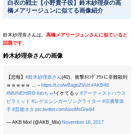
白衣の戦士【小野貴子役】鈴木紗理奈の高
橋メアリージュンに似てる画像紹介
鈴木紗理奈さんは、
高橋メアリージュンさんに似ていると
話題です
。
鈴木紗理奈さんの画像
【悲報】
#鈴木紗理奈さん
(40)、衝撃ｶﾐﾝｸﾞｱｳﾄに非難殺到
ｗｗｗｗｗ … –
https://t.co/wBagoZVvit
#AKB48
#MUNEHIRO
#めちゃ
²イケてるッ
#アーティストハウス
ピラミッド
#レゲエシンガーソングライター
#宗廣華奈
子
#芸能ネタ
pic.twitter.com/uooMsGiw94
— AKB Mix! (@AKB_Mix)
November 18, 2017