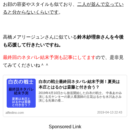
お顔の容姿やスタイルも似ており、
二人が並んで立ってい
ると分からないくらいです
。
高橋メアリージュンさんに似ている
鈴木紗理奈さんを今後
も応援して行きたいですね。
最終回のネタバレ結末予測も記事にしてます
ので、是非見
てみてくださいね＾＾
白衣の戦士最終回ネタバレ結末予測！夏美は
本庄とはるかは斎藤と付き合う？
2019年4月10日から放送開始した白衣の戦士。 中条あやみ
演じる元ヤンキーの新人看護師の立花はるかを水川あさみ
演じる先輩の看...
2019-04-13 22:43
alfledino.com
Sponsored Link