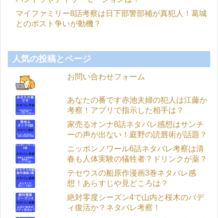
マイファミリー8話考察は日下部警部補が真犯人！葛城
とのポスト争いが動機？
人気の投稿とページ
お問い合わせフォーム
あなたの番です赤池夫婦の犯人は江藤か
考察！アプリで指示した相手は？
家売るオンナ8話ネタバレ感想はサンチ
ーの声が出ない！庭野の読唇術が話題？
ニッポンノワール6話ネタバレ考察は清
春も人体実験の犠牲者？ドリンクが薬？
テセウスの船原作漫画3巻ネタバレ感
想！あらすじや見どころは？
絶対零度シーズン4で山内と桜木のバデ
ィ復活か？ネタバレ考察！