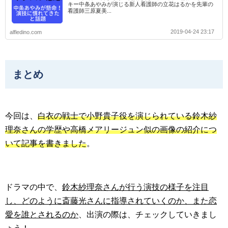
キー中条あやみが演じる新人看護師の立花はるかを先輩の
看護師三原夏美...
2019-04-24 23:17
alfledino.com
まとめ
今回は、
白衣の戦士で小野貴子役を演じられている鈴木紗
理奈さんの学歴や高橋メアリージュン似の画像の紹介につ
いて記事を書きました
。
ドラマの中で、
鈴木紗理奈さんが行う演技の様子を注目
し、どのように斎藤光さんに指導されていくのか、また恋
愛を誰とされるのか
、出演の際は、チェックしていきまし