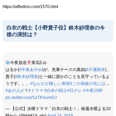
https://alfledino.com/1570.html
白衣の戦士【小野貴子役】鈴木紗理奈の今
後の演技は？
今夜放送
第3話
はるか(
#中条あやみ
)が、先輩ナースの真由(
#片瀬那奈
)、
貴子(
#鈴木紗理奈
)と一緒に誰かのことを見守っているよ
うです。。。
#なんだか険しい表情
#この視線の先には
…
#あの人が
？
#ドラマ
#白衣の戦士
#日テレ
#今夜10時
pic.twitter.com/SzTKIvumDJ
— 【公式】水曜ドラマ「白衣の戦士！」毎週水曜よる10
時から (@HAKUI_ntv)
April 24, 2019