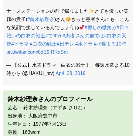
ナースステーションの前で撮りました
とても優しい笑
顔の貴子(
#鈴木紗理奈
)さん
きっと患者さんにも、こん
な笑顔で接しているんでしょうね
#癒しの微笑み
#日々
戦いの白衣の戦士
#ですが
#患者さんの前では
#白衣の天
使
#ドラマ
#白衣の戦士
#日テレ
#水ドラ
#水曜よる10時
pic.twitter.com/8dE9lRRxSm
— 【公式】水曜ドラマ「白衣の戦士！」毎週水曜よる10
時から (@HAKUI_ntv)
April 28, 2019
鈴木紗理奈さんのプロフィール
芸名： 鈴木紗理奈（すずき さりな）
出身地： 大阪府豊中市
生年月日： 1977年7月13日
身長 163wcm