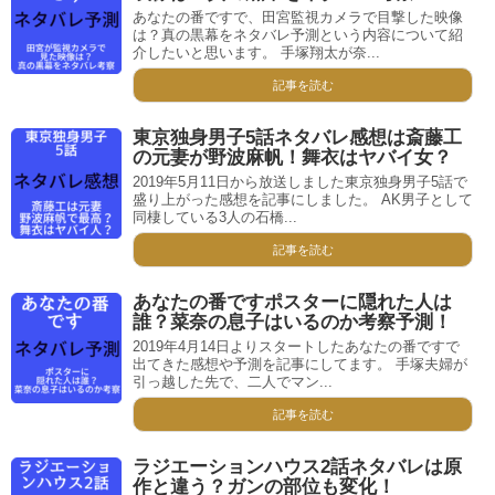
あなたの番ですで、田宮監視カメラで目撃した映像
は？真の黒幕をネタバレ予測という内容について紹
介したいと思います。 手塚翔太が奈...
記事を読む
東京独身男子5話ネタバレ感想は斎藤工
の元妻が野波麻帆！舞衣はヤバイ女？
2019年5月11日から放送しました東京独身男子5話で
盛り上がった感想を記事にしました。 AK男子として
同棲している3人の石橋...
記事を読む
あなたの番ですポスターに隠れた人は
誰？菜奈の息子はいるのか考察予測！
2019年4月14日よりスタートしたあなたの番ですで
出てきた感想や予測を記事にしてます。 手塚夫婦が
引っ越した先で、二人でマン...
記事を読む
ラジエーションハウス2話ネタバレは原
作と違う？ガンの部位も変化！