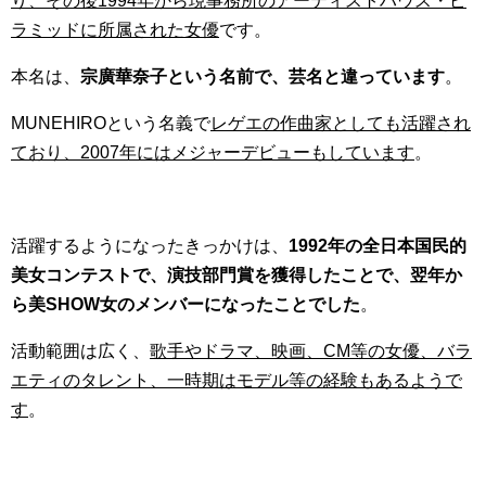
り、その後1994年から現事務所のアーティストハウス・ピ
ラミッドに所属された女優
です。
本名は、
宗廣華奈子という名前で、芸名と違っています
。
MUNEHIROという名義で
レゲエの作曲家としても活躍され
ており、2007年にはメジャーデビューもしています
。
活躍するようになったきっかけは、
1992年の全日本国民的
美女コンテストで、演技部門賞を獲得したことで、翌年か
ら美SHOW女のメンバーになったことでした
。
活動範囲は広く、
歌手やドラマ、映画、CM等の女優、バラ
エティのタレント、一時期はモデル等の経験もあるようで
す
。