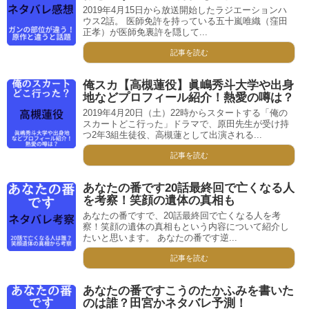
2019年4月15日から放送開始したラジエーションハ
ウス2話。 医師免許を持っている五十嵐唯織（窪田
正孝）が医師免裏許を隠して...
記事を読む
俺スカ【高槻蓮役】眞嶋秀斗大学や出身
地などプロフィール紹介！熱愛の噂は？
2019年4月20日（土）22時からスタートする「俺の
スカートどこ行った」ドラマで、原田先生が受け持
つ2年3組生徒役、高槻蓮として出演される...
記事を読む
あなたの番です20話最終回で亡くなる人
を考察！笑顔の遺体の真相も
あなたの番ですで、20話最終回で亡くなる人を考
察！笑顔の遺体の真相もという内容について紹介し
たいと思います。 あなたの番です逆...
記事を読む
あなたの番ですこうのたかふみを書いた
のは誰？田宮かネタバレ予測！