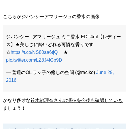
こちらがジバンシーアマリージュの香水の画像
ジバンシー : アマリージュ ミニ香水 EDT4ml【レディー
ス】★美しさに酔いどれる可憐な香りです
☆
https://t.co/NS80aa6tjQ
★
pic.twitter.com/LZ8J4lGp9D
— 普通のOL ラシ子の癒しの空間 (@raciko)
June 29,
2016
かなり多才な
鈴木紗理奈さんの演技を今後も確認していき
ましょう！