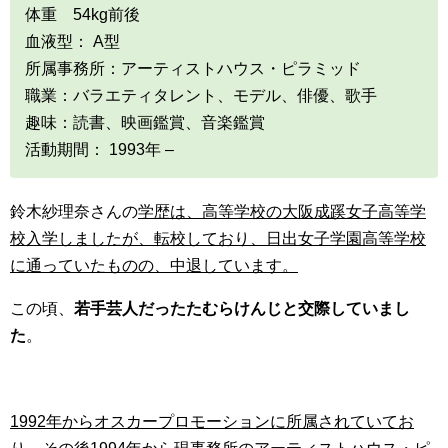
体重 54kg前後
血液型： A型
所属事務所：アーティストハウス・ピラミッド
職業：バラエティタレント、モデル、俳優、歌手
趣味：読書、映画鑑賞、音楽鑑賞
活動期間： 1993年 –
鈴木紗理奈さんの
学歴は、高等学校の大阪成蹊女子高等学
校入学しましたが、転校しており、日出女子学園高等学校
に通っていたものの、中退しています。
この頃、
若手芸人だったたむらけんじと交際していまし
た
。
1992年からオスカープロモーションに所属されていてお