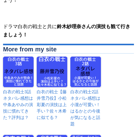
ょう！
ドラマ白衣の戦士と共に
鈴木紗理奈さんの演技も観て行き
ましょう！
More from my site
白衣の戦士3話
白衣の戦士【藤
白衣の戦士2話
ネタバレ感想は
井雪乃役】小松
ネタバレ感想は
中条あやみの演
彩夏の演技は上
小瀧が可愛い！
技に慣れてき
手い？佐々木希
はるかとの今後
た？評判は？
に似てる？
が気になると話
題