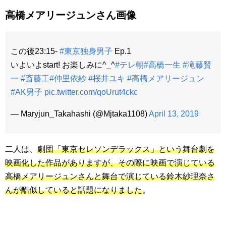
高橋メアリージュンさん画像
この後23:15-
#東京独身男子
Ep.1
いよいよstart! お楽しみに^_^
#テレ朝
#高橋一生
#滝藤賢
一
#斎藤工
#仲里依紗
#桜井ユキ
#高橋メアリージュン
#AK男子
pic.twitter.com/qoUrut4ckc
— Maryjun_Takahashi (@Mjtaka1108)
April 13, 2019
二人は、
劇団「東京セレソンデラックス」という舞台劇を
映画化した作品がありますが、その際に映画で演じている
高橋メアリージュンさんと舞台で演じている鈴木紗理奈さ
んが酷似していると話題になりました
。