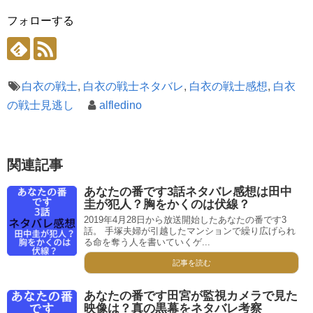
フォローする
白衣の戦士
,
白衣の戦士ネタバレ
,
白衣の戦士感想
,
白衣
の戦士見逃し
alfledino
関連記事
あなたの番です3話ネタバレ感想は田中
圭が犯人？胸をかくのは伏線？
2019年4月28日から放送開始したあなたの番です3
話。 手塚夫婦が引越したマンションで繰り広げられ
る命を奪う人を書いていくゲ...
記事を読む
あなたの番です田宮が監視カメラで見た
映像は？真の黒幕をネタバレ考察