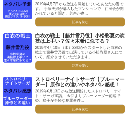
2019年4月7日から放送を開始しているあなたの番で
す。 手塚夫婦が購入したマンションで、住民会が開
かれていると聞き、菜奈が参...
記事を読む
白衣の戦士【藤井雪乃役】小松彩夏の演
技は上手い？佐々木希に似てる？
2019年4月10日（水）22時からスタートした白衣の
戦士で藤井雪乃役で出演している小松彩夏さんにつ
いて、紹介させていただきます。 ...
記事を読む
ストロベリーナイトサーガ【ブルーマー
ダー】原作との違いやネタバレ感想！
2019年6月13日から放送開始したストロベリーナイ
ト・サーガ10話。 今回よりブルーマーダー前編で、
姫川玲子が奇怪な犯罪事件...
記事を読む