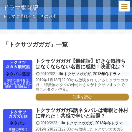
ドラマ奮闘記
ドラマに溢れる楽しさの追求
「
トクサツガガガ
」
一覧
トクサツガガガ【最終話】好きな気持ち
はなくならない名言に感動！映画化は？
2019/3/2
トクサツガガガ
,
2018年冬ドラマ
2019年1月18日22:00から放映されているトクサツガガ
ガ。 特撮物オタクの仲村叶さんがトクサツオタクで、
同じオタクと仲良...
記事を読む
トクサツガガガ6話ネタバレは毒親と仲村
に痺れた！共感で辛いと話題？
2019/2/23
トクサツガガガ
,
2018年冬ドラマ
2019年2月22日22:00から放映したトクサツガガガ6