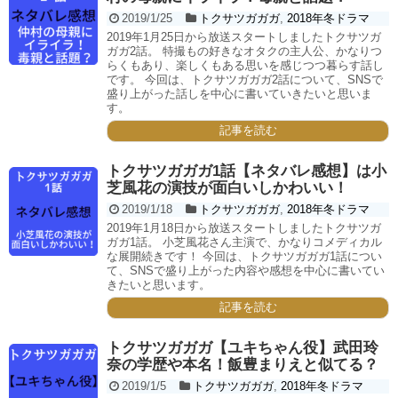
2019/1/25
トクサツガガガ
,
2018年冬ドラマ
2019年1月25日から放送スタートしましたトクサツガ
ガガ2話。 特撮もの好きなオタクの主人公、かなりつ
らくもあり、楽しくもある思いを感じつつ暮らす話し
です。 今回は、トクサツガガガ2話について、SNSで
盛り上がった話しを中心に書いていきたいと思いま
す。
記事を読む
トクサツガガガ1話【ネタバレ感想】は小
芝風花の演技が面白いしかわいい！
2019/1/18
トクサツガガガ
,
2018年冬ドラマ
2019年1月18日から放送スタートしましたトクサツガ
ガガ1話。 小芝風花さん主演で、かなりコメディカル
な展開続きです！ 今回は、トクサツガガガ1話につい
て、SNSで盛り上がった内容や感想を中心に書いてい
きたいと思います。
記事を読む
トクサツガガガ【ユキちゃん役】武田玲
奈の学歴や本名！飯豊まりえと似てる？
2019/1/5
トクサツガガガ
,
2018年冬ドラマ