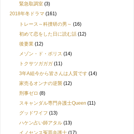
緊急取調室
(3)
2018年冬ドラマ
(161)
トレース～科捜研の男～
(16)
初めて恋をした日に読む話
(12)
後妻業
(12)
メゾン・ド・ポリス
(14)
トクサツガガガ
(11)
3年A組今から皆さんは人質です
(14)
家売るオンナの逆襲
(12)
刑事ゼロ
(8)
スキャンダル専門弁護士Queen
(11)
グッドワイフ
(13)
ハケン占い師アタル
(13)
イノセンス冤罪弁護士
(17)