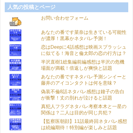
人気の投稿とページ
お問い合わせフォーム
あなたの番です菜奈は生きている可能性
が濃厚！黒幕かネタバレ予測！
恋はDeepに4話感想は映画スプラッシュ
に似てる！海音と倫太郎の恋の行方は？
半沢直樹1総集編前編感想は半沢の危機
場面が満載！倍返しが爽快と話題
あなたの番ですネタバレ予測シンイーと
藤井のアイコンタクトは何を意味？
偽装不倫8話ネタバレ感想は鐘子の告白
が衝撃！丈の別れが泣けると話題
真犯人フラグネタバレ考察本木と一星の
関係は？二人は目的が同じ共犯？
【監察医朝顔】11話最終回ネタバレ感想
は続編期待！特別編が楽しみと話題