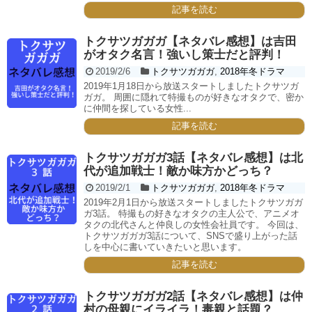
記事を読む
トクサツガガガ【ネタバレ感想】は吉田
がオタク名言！強いし策士だと評判！
2019/2/6
トクサツガガガ
,
2018年冬ドラマ
2019年1月18日から放送スタートしましたトクサツガ
ガガ。 周囲に隠れて特撮ものが好きなオタクで、密か
に仲間を探している女性...
記事を読む
トクサツガガガ3話【ネタバレ感想】は北
代が追加戦士！敵か味方かどっち？
2019/2/1
トクサツガガガ
,
2018年冬ドラマ
2019年2月1日から放送スタートしましたトクサツガガ
ガ3話。 特撮もの好きなオタクの主人公で、アニメオ
タクの北代さんと仲良しの女性会社員です。 今回は、
トクサツガガガ3話について、SNSで盛り上がった話
しを中心に書いていきたいと思います。
記事を読む
トクサツガガガ2話【ネタバレ感想】は仲
村の母親にイライラ！毒親と話題？