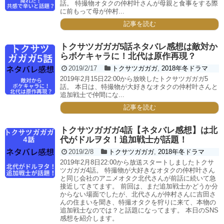
話。 特撮物オタクの仲村叶さんが母親と食事をする際
に前もって母が仲村...
記事を読む
トクサツガガガ5話ネタバレ感想は敵対か
らボケキャラに！北代は原作再現？
2019/2/17
トクサツガガガ
,
2018年冬ドラマ
2019年2月15日22:00から放映したトクサツガガガ5
話。 本日は、特撮物が大好きなオタクの仲村叶さんと
追加戦士で仲間にな...
記事を読む
トクサツガガガ4話【ネタバレ感想】は北
代がドルヲタ！追加戦士が話題！
2019/2/8
トクサツガガガ
,
2018年冬ドラマ
2019年2月8日22:00から放送スタートしましたトクサ
ツガガガ4話。 特撮物が大好きなオタクの仲村叶さん
と同じ会社のアニメオタク北代さんが前話に続いて急
接近してきてます。 前回は、まだ追加戦士かどうか分
からない場面でしたが、北代さんが仲村さんに吉田さ
んの住まいを聞き、特撮オタクを狩りに来て、本物の
追加戦士なのでは？と話題になってます。 本日のSNS
感想を紹介します。