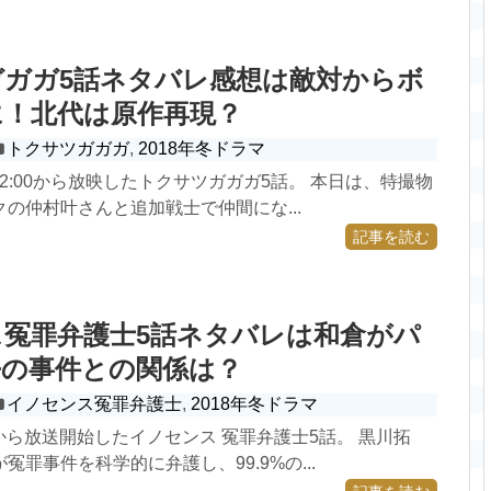
ガガ5話ネタバレ感想は敵対からボ
に！北代は原作再現？
トクサツガガガ
,
2018年冬ドラマ
日22:00から放映したトクサツガガガ5話。 本日は、特撮物
の仲村叶さんと追加戦士で仲間にな...
記事を読む
冤罪弁護士5話ネタバレは和倉がパ
去の事件との関係は？
イノセンス冤罪弁護士
,
2018年冬ドラマ
6日から放送開始したイノセンス 冤罪弁護士5話。 黒川拓
冤罪事件を科学的に弁護し、99.9%の...