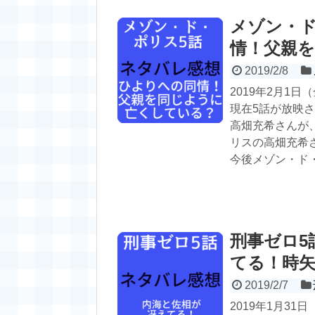
メゾン・ド
情！父親
2019/2/8
2019年2月1
現在5話が放映
高畑充希さんが
リスの高畑充希
今後メゾン・ド
刑事ゼロ5
てる！時
2019/2/7
2019年1月3