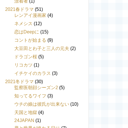
漂着者
(1)
2021春ドラマ
(51)
レンアイ漫画家
(4)
ネメシス
(12)
恋はDeepに
(15)
コントが始まる
(9)
大豆田とわ子と三人の元夫
(2)
ドラゴン桜
(5)
リコカツ
(1)
イチケイのカラス
(3)
2021冬ドラマ
(30)
監察医朝顔シーズン2
(5)
知ってるワイフ
(3)
ウチの娘は彼氏が出来ない
(10)
天国と地獄
(4)
24JAPAN
(1)