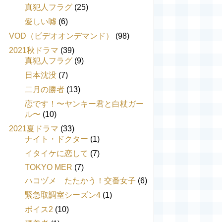
真犯人フラグ
(25)
愛しい噓
(6)
VOD（ビデオオンデマンド）
(98)
2021秋ドラマ
(39)
真犯人フラグ
(9)
日本沈没
(7)
二月の勝者
(13)
恋です！〜ヤンキー君と白杖ガー
ル〜
(10)
2021夏ドラマ
(33)
ナイト・ドクター
(1)
イタイケに恋して
(7)
TOKYO MER
(7)
ハコヅメ たたかう！交番女子
(6)
緊急取調室シーズン4
(1)
ボイス2
(10)