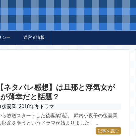
リシー
運営者情報
【ネタバレ感想】は旦那と浮気女が
江が薄幸だと話題？
後妻業
,
2018年冬ドラマ
9日から放送スタートした後妻業5話。 武内小夜子の後妻業
財産を奪うというドラマが始まりました！...
記事を読む