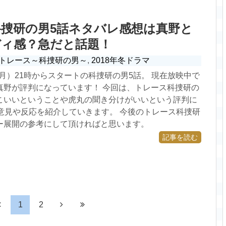
捜研の男5話ネタバレ感想は真野と
ディ感？急だと話題！
トレース～科捜研の男～
,
2018年冬ドラマ
日（月）21時からスタートの科捜研の男5話。 現在放映中で
真野が評判になっています！ 今回は、トレース科捜研の
こいいということや虎丸の聞き分けがいいという評判に
の意見や反応を紹介していきます。 今後のトレース科捜研
ー展開の参考にして頂ければと思います。
記事を読む
1
2