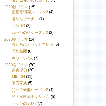
君と世界が終わる日に
(7)
2020秋ドラマ
(15)
監察医朝顔シーズン2
(4)
危険なビーナス
(7)
共演NG
(2)
ルパンの娘シーズン2
(2)
2020夏ドラマ
(14)
私たちはどうかしている
(5)
恐怖新聞
(6)
キワドい2人
(3)
2020春ドラマ
(70)
美食探偵
(20)
MIU404
(11)
隕石家族
(5)
犯罪症候群シーズン2
(4)
私の家政夫ナギサさん
(5)
ハケンの品格2
(7)