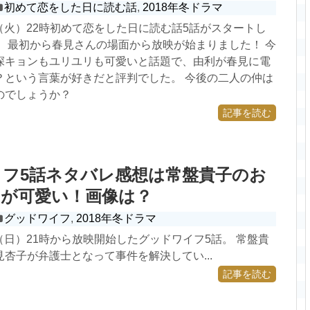
初めて恋をした日に読む話
,
2018年冬ドラマ
2日（火）22時初めて恋をした日に読む話5話がスタートし
は、最初から春見さんの場面から放映が始まりました！ 今
深キョンもユリユリも可愛いと話題で、由利が春見に電
？という言葉が好きだと評判でした。 今後の二人の仲は
のでしょうか？
記事を読む
フ5話ネタバレ感想は常盤貴子のお
ーが可愛い！画像は？
グッドワイフ
,
2018年冬ドラマ
0日（日）21時から放映開始したグッドワイフ5話。 常盤貴
杏子が弁護士となって事件を解決してい...
記事を読む