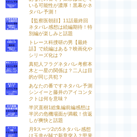
いる可能性が濃厚！黒幕かネ
タバレ予測！
【監察医朝顔】11話最終回
ネタバレ感想は続編期待！特
別編が楽しみと話題
トレース科捜研の男【最終
話】で続編はある？映画化や
シリーズ化は？
真犯人フラグネタバレ考察本
木と一星の関係は？二人は目
的が同じ共犯？
あなたの番ですネタバレ予測
シンイーと藤井のアイコンタ
クトは何を意味？
半沢直樹1総集編前編感想は
半沢の危機場面が満載！倍返
しが爽快と話題
月9スーツ2の5ネタバレ感想
は玉井が馘で新章突入？甲斐