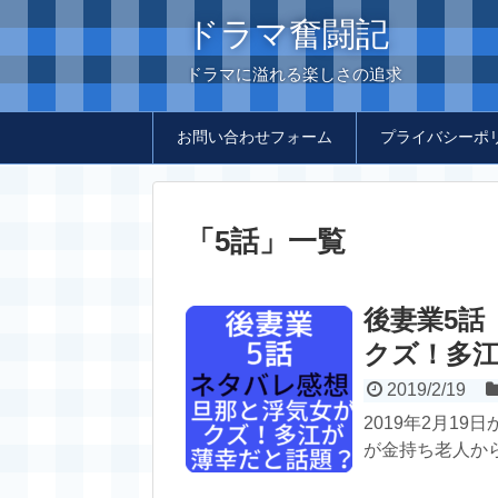
ドラマ奮闘記
ドラマに溢れる楽しさの追求
お問い合わせフォーム
プライバシーポ
「
5話
」
一覧
後妻業5話
クズ！多
2019/2/19
2019年2月1
が金持ち老人から