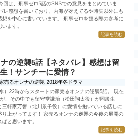
今回は、刑事ゼロ5話のSNSでの意見をまとめていま
タバレ感想を書いており、内海が冴えてるや時矢以外にも
感想を中心に書いています。 刑事ゼロを観る際の参考に
思います。
記事を読む
ナの逆襲5話【ネタバレ】感想は留
級生！サンチーに愛情？
家売るオンナの逆襲
,
2018年冬ドラマ
日（水）22時からスタートの家売るオンナの逆襲5話。 現在
すが、その中でも留守堂謙治（松田翔太役）が同級生
と三軒家万智（北川景子役）に愛情を抱いている話しに
盛り上がってます！ 家売るオンナの逆襲の今後の展開の
ればと思います。
記事を読む