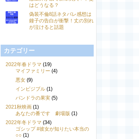
はどうなる？
偽装不倫8話ネタバレ感想は
鐘子の告白が衝撃！丈の別れ
が泣けると話題
カテゴリー
2022年春ドラマ
(19)
マイファミリー
(4)
悪女
(9)
インビジブル
(1)
パンドラの果実
(5)
2021秋映画
(1)
あなたの番です 劇場版
(1)
2022年冬ドラマ
(34)
ゴシップ #彼女が知りたい本当の
○○
(1)