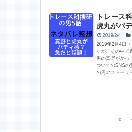
トレース科
虎丸がバ
2019/2/4
2019年2月4
すが、その中で
男の真野がかっ
ついてのSNS
の男のストーリ