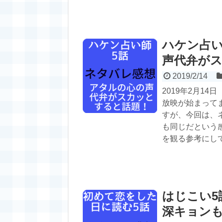
ハケン占い
声代弁が
2019/2/14
2019年2月1
放映が始まって
すが、今回は、
も同じだという
を観る参考にし
はじこい5
深キョン