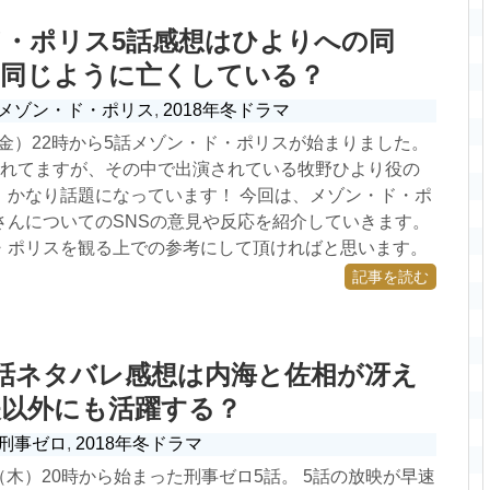
・ポリス5話感想はひよりへの同
を同じように亡くしている？
メゾン・ド・ポリス
,
2018年冬ドラマ
日（金）22時から5話メゾン・ド・ポリスが始まりました。
されてますが、その中で出演されている牧野ひより役の
、かなり話題になっています！ 今回は、メゾン・ド・ポ
さんについてのSNSの意見や反応を紹介していきます。
・ポリスを観る上での参考にして頂ければと思います。
記事を読む
話ネタバレ感想は内海と佐相が冴え
矢以外にも活躍する？
刑事ゼロ
,
2018年冬ドラマ
1日（木）20時から始まった刑事ゼロ5話。 5話の放映が早速