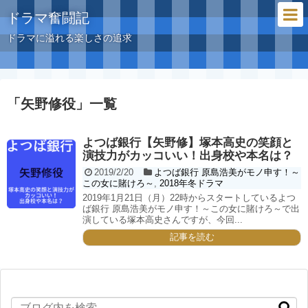
ドラマ奮闘記
ドラマに溢れる楽しさの追求
「
矢野修役
」
一覧
よつば銀行【矢野修】塚本高史の笑顔と
演技力がカッコいい！出身校や本名は？
2019/2/20
よつば銀行 原島浩美がモノ申す！～
この女に賭けろ～
,
2018年冬ドラマ
2019年1月21日（月）22時からスタートしているよつ
ば銀行 原島浩美がモノ申す！～この女に賭けろ～で出
演している塚本高史さんですが、今回...
記事を読む