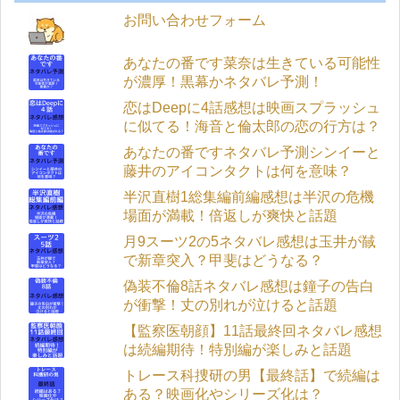
お問い合わせフォーム
あなたの番です菜奈は生きている可能性
が濃厚！黒幕かネタバレ予測！
恋はDeepに4話感想は映画スプラッシュ
に似てる！海音と倫太郎の恋の行方は？
あなたの番ですネタバレ予測シンイーと
藤井のアイコンタクトは何を意味？
半沢直樹1総集編前編感想は半沢の危機
場面が満載！倍返しが爽快と話題
月9スーツ2の5ネタバレ感想は玉井が馘
で新章突入？甲斐はどうなる？
偽装不倫8話ネタバレ感想は鐘子の告白
が衝撃！丈の別れが泣けると話題
【監察医朝顔】11話最終回ネタバレ感想
は続編期待！特別編が楽しみと話題
トレース科捜研の男【最終話】で続編は
ある？映画化やシリーズ化は？