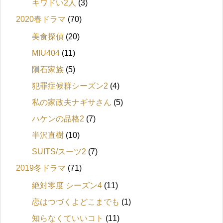
キワドい2人
(3)
2020春ドラマ
(70)
美食探偵
(20)
MIU404
(11)
隕石家族
(5)
犯罪症候群シーズン2
(4)
私の家政夫ナギサさん
(5)
ハケンの品格2
(7)
半沢直樹
(10)
SUITS/スーツ2
(7)
2019冬ドラマ
(71)
絶対零度 シーズン4
(11)
恋はつづくよどこまでも
(1)
知らなくていいコト
(11)