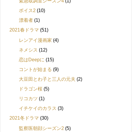
緊急取調室シーズン4
(1)
ボイス2
(10)
漂着者
(1)
2021春ドラマ
(51)
レンアイ漫画家
(4)
ネメシス
(12)
恋はDeepに
(15)
コントが始まる
(9)
大豆田とわ子と三人の元夫
(2)
ドラゴン桜
(5)
リコカツ
(1)
イチケイのカラス
(3)
2021冬ドラマ
(30)
監察医朝顔シーズン2
(5)