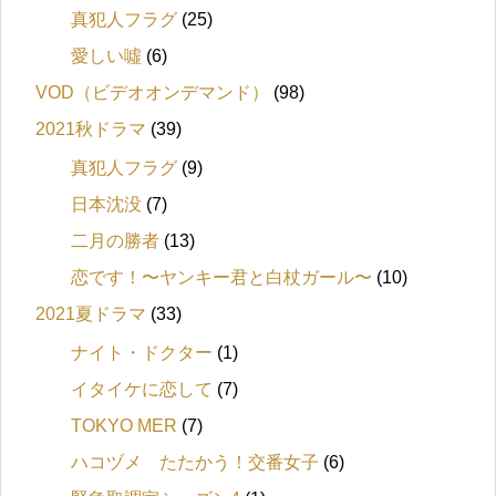
真犯人フラグ
(25)
愛しい噓
(6)
VOD（ビデオオンデマンド）
(98)
2021秋ドラマ
(39)
真犯人フラグ
(9)
日本沈没
(7)
二月の勝者
(13)
恋です！〜ヤンキー君と白杖ガール〜
(10)
2021夏ドラマ
(33)
ナイト・ドクター
(1)
イタイケに恋して
(7)
TOKYO MER
(7)
ハコヅメ たたかう！交番女子
(6)