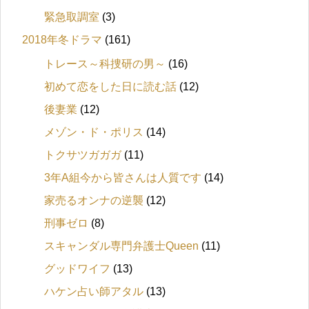
緊急取調室
(3)
2018年冬ドラマ
(161)
トレース～科捜研の男～
(16)
初めて恋をした日に読む話
(12)
後妻業
(12)
メゾン・ド・ポリス
(14)
トクサツガガガ
(11)
3年A組今から皆さんは人質です
(14)
家売るオンナの逆襲
(12)
刑事ゼロ
(8)
スキャンダル専門弁護士Queen
(11)
グッドワイフ
(13)
ハケン占い師アタル
(13)