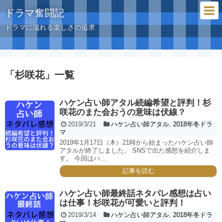
ドラマ奮闘記
ドラマに溢れる楽しさの追求
「
杉咲花
」
一覧
ハケン占い師アタル続編希望と評判！杉
咲花のまた会おうの意味は伏線？
2019/3/21
ハケン占い師アタル
,
2018年冬ドラ
マ
2019年1月17日（木）21時から始まったハケン占い師
アタルが終了しました。 SNSで出た感想を紹介しま
す。 今回はハ...
記事を読む
ハケン占い師最終話ネタバレ感想は占い
は仕事！杉咲花が可愛いと評判！
2019/3/14
ハケン占い師アタル
,
2018年冬ドラ