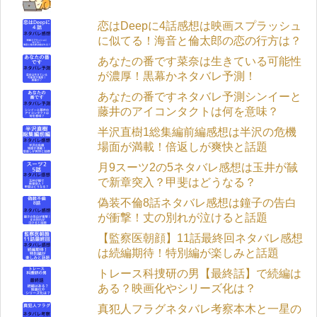
恋はDeepに4話感想は映画スプラッシュ
に似てる！海音と倫太郎の恋の行方は？
あなたの番です菜奈は生きている可能性
が濃厚！黒幕かネタバレ予測！
あなたの番ですネタバレ予測シンイーと
藤井のアイコンタクトは何を意味？
半沢直樹1総集編前編感想は半沢の危機
場面が満載！倍返しが爽快と話題
月9スーツ2の5ネタバレ感想は玉井が馘
で新章突入？甲斐はどうなる？
偽装不倫8話ネタバレ感想は鐘子の告白
が衝撃！丈の別れが泣けると話題
【監察医朝顔】11話最終回ネタバレ感想
は続編期待！特別編が楽しみと話題
トレース科捜研の男【最終話】で続編は
ある？映画化やシリーズ化は？
真犯人フラグネタバレ考察本木と一星の