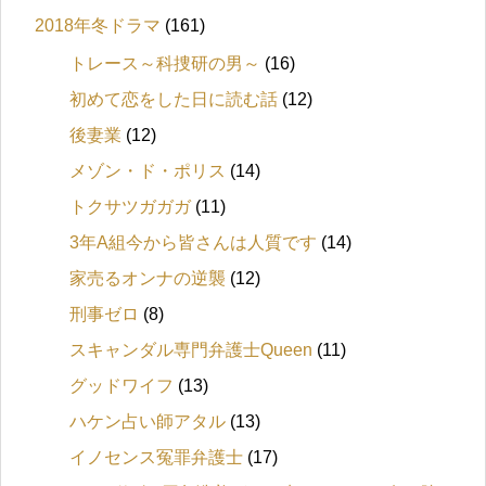
2018年冬ドラマ
(161)
トレース～科捜研の男～
(16)
初めて恋をした日に読む話
(12)
後妻業
(12)
メゾン・ド・ポリス
(14)
トクサツガガガ
(11)
3年A組今から皆さんは人質です
(14)
家売るオンナの逆襲
(12)
刑事ゼロ
(8)
スキャンダル専門弁護士Queen
(11)
グッドワイフ
(13)
ハケン占い師アタル
(13)
イノセンス冤罪弁護士
(17)