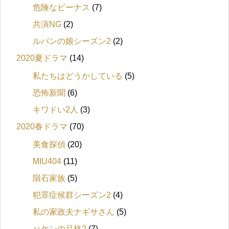
危険なビーナス
(7)
共演NG
(2)
ルパンの娘シーズン2
(2)
2020夏ドラマ
(14)
私たちはどうかしている
(5)
恐怖新聞
(6)
キワドい2人
(3)
2020春ドラマ
(70)
美食探偵
(20)
MIU404
(11)
隕石家族
(5)
犯罪症候群シーズン2
(4)
私の家政夫ナギサさん
(5)
ハケンの品格2
(7)