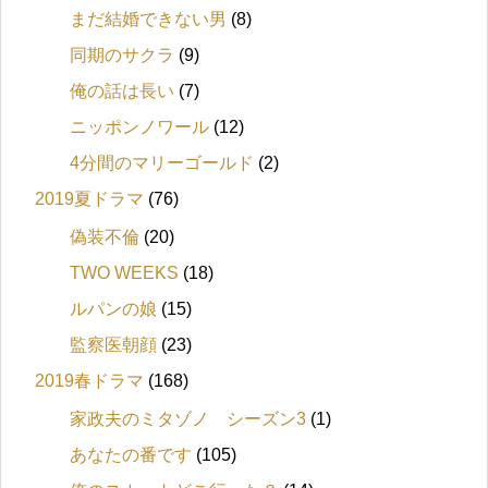
まだ結婚できない男
(8)
同期のサクラ
(9)
俺の話は長い
(7)
ニッポンノワール
(12)
4分間のマリーゴールド
(2)
2019夏ドラマ
(76)
偽装不倫
(20)
TWO WEEKS
(18)
ルパンの娘
(15)
監察医朝顔
(23)
2019春ドラマ
(168)
家政夫のミタゾノ シーズン3
(1)
あなたの番です
(105)