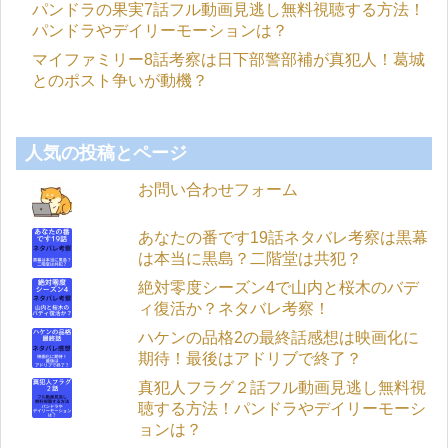
パンドラの果実7話フル動画見逃し無料視聴する方法！
パンドラやデイリーモーションは？
マイファミリー8話考察は日下部警部補が真犯人！葛城
とのポスト争いが動機？
人気の投稿とページ
お問い合わせフォーム
あなたの番です19話ネタバレ考察は黒幕
は本当に黒島？二階堂は共犯？
絶対零度シーズン4で山内と桜木のバデ
ィ復活か？ネタバレ考察！
ハケンの品格2の最終話感想は映画化に
期待！最後はアドリブで終了？
真犯人フラグ２話フル動画見逃し無料視
聴する方法！パンドラやデイリーモーシ
ョンは？