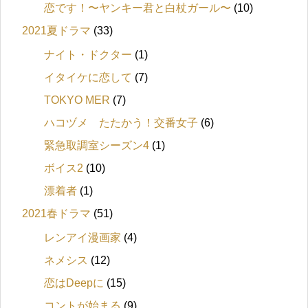
恋です！〜ヤンキー君と白杖ガール〜
(10)
2021夏ドラマ
(33)
ナイト・ドクター
(1)
イタイケに恋して
(7)
TOKYO MER
(7)
ハコヅメ たたかう！交番女子
(6)
緊急取調室シーズン4
(1)
ボイス2
(10)
漂着者
(1)
2021春ドラマ
(51)
レンアイ漫画家
(4)
ネメシス
(12)
恋はDeepに
(15)
コントが始まる
(9)