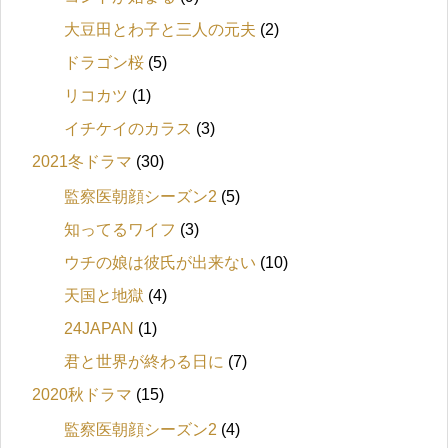
大豆田とわ子と三人の元夫
(2)
ドラゴン桜
(5)
リコカツ
(1)
イチケイのカラス
(3)
2021冬ドラマ
(30)
監察医朝顔シーズン2
(5)
知ってるワイフ
(3)
ウチの娘は彼氏が出来ない
(10)
天国と地獄
(4)
24JAPAN
(1)
君と世界が終わる日に
(7)
2020秋ドラマ
(15)
監察医朝顔シーズン2
(4)