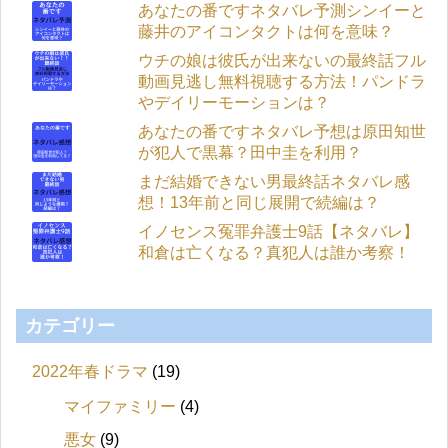
あなたの番ですネタバレ予測シンイーと
藤井のアイコンタクトは何を意味？
ウチの娘は彼氏が出来ないの最終話フル
動画見逃し無料視聴する方法！パンドラ
やデイリーモーションは？
あなたの番ですネタバレ予想は原田知世
が犯人で黒幕？田中圭を利用？
まだ結婚できない男最終話ネタバレ感
想！13年前と同じ展開で続編は？
イノセンス冤罪弁護士9話【ネタバレ】
和倉は亡くなる？真犯人は誰か考察！
カテゴリー
2022年春ドラマ
(19)
マイファミリー
(4)
悪女
(9)