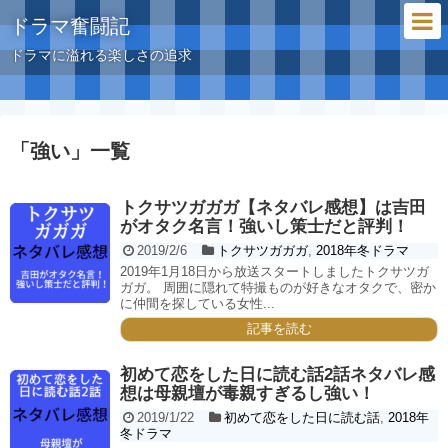
ドラマ奮闘記
ドラマに溢れる楽しさの追求
「
強い
」
一覧
トクサツガガガ【ネタバレ感想】は吉田
がオタク名言！強いし策士だと評判！
2019/2/6
トクサツガガガ
,
2018年冬ドラマ
2019年1月18日から放送スタートしましたトクサツガ
ガガ。 周囲に隠れて特撮ものが好きなオタクで、密か
に仲間を探している女性...
記事を読む
初めて恋をした日に読む話2話ネタバレ感
想は母親壇が毒親すぎるし強い！
2019/1/22
初めて恋をした日に読む話
,
2018年
冬ドラマ