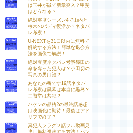
は玉井が馘で新章突入？甲斐
はどうなる？
絶対零度シーズン4で山内と
桜木のバディ復活か？ネタバ
レ考察！
U-NEXTを31日以内に無料で
解約する方法！簡単な退会方
法を画像で解説！
絶対零度ネタバレ考察篠田の
命を奪った犯人は？小田切の
写真の男は誰？
あなたの番です19話ネタバ
レ考察は黒幕は本当に黒島？
二階堂は共犯？
ハケンの品格2の最終話感想
は映画化に期待！最後はアド
リブで終了？
真犯人フラグ２話フル動画見
逃し無料視聴する方法！パン