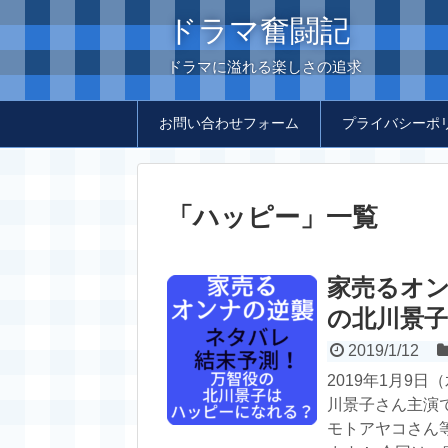
ドラマ奮闘記
ドラマに溢れる楽しさの追求
お問い合わせフォーム
プライバシーポ
「
ハッピー
」
一覧
家売るオ
の北川景
2019/1/12
2019年1月9
川景子さん主演
モトアヤコさん