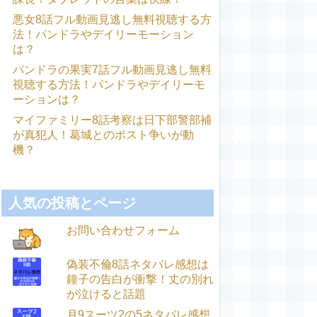
悪女8話フル動画見逃し無料視聴する方
法！パンドラやデイリーモーション
は？
パンドラの果実7話フル動画見逃し無料
視聴する方法！パンドラやデイリーモ
ーションは？
マイファミリー8話考察は日下部警部補
が真犯人！葛城とのポスト争いが動
機？
人気の投稿とページ
お問い合わせフォーム
偽装不倫8話ネタバレ感想は
鐘子の告白が衝撃！丈の別れ
が泣けると話題
月9スーツ2の5ネタバレ感想