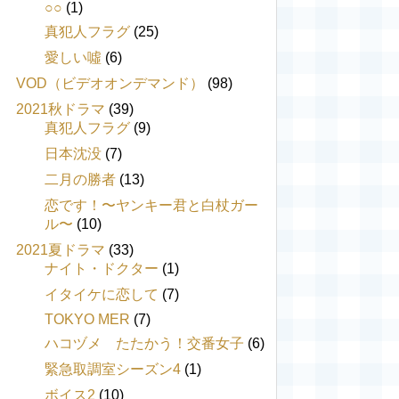
○○
(1)
真犯人フラグ
(25)
愛しい噓
(6)
VOD（ビデオオンデマンド）
(98)
2021秋ドラマ
(39)
真犯人フラグ
(9)
日本沈没
(7)
二月の勝者
(13)
恋です！〜ヤンキー君と白杖ガー
ル〜
(10)
2021夏ドラマ
(33)
ナイト・ドクター
(1)
イタイケに恋して
(7)
TOKYO MER
(7)
ハコヅメ たたかう！交番女子
(6)
緊急取調室シーズン4
(1)
ボイス2
(10)