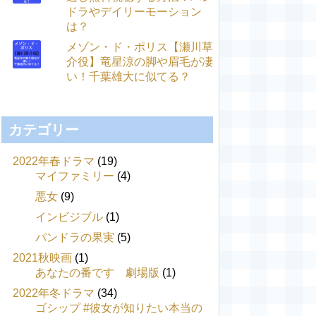
ドラやデイリーモーション
は？
メゾン・ド・ポリス【瀬川草
介役】竜星涼の脚や眉毛が凄
い！千葉雄大に似てる？
カテゴリー
2022年春ドラマ
(19)
マイファミリー
(4)
悪女
(9)
インビジブル
(1)
パンドラの果実
(5)
2021秋映画
(1)
あなたの番です 劇場版
(1)
2022年冬ドラマ
(34)
ゴシップ #彼女が知りたい本当の