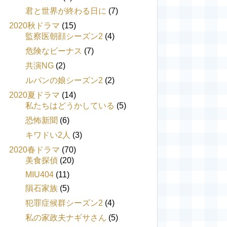
君と世界が終わる日に
(7)
2020秋ドラマ
(15)
監察医朝顔シーズン2
(4)
危険なビーナス
(7)
共演NG
(2)
ルパンの娘シーズン2
(2)
2020夏ドラマ
(14)
私たちはどうかしている
(5)
恐怖新聞
(6)
キワドい2人
(3)
2020春ドラマ
(70)
美食探偵
(20)
MIU404
(11)
隕石家族
(5)
犯罪症候群シーズン2
(4)
私の家政夫ナギサさん
(5)