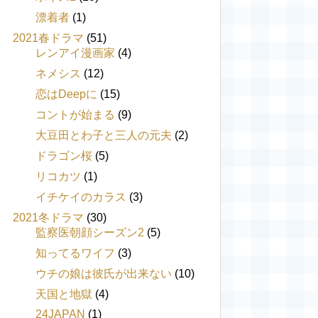
漂着者
(1)
2021春ドラマ
(51)
レンアイ漫画家
(4)
ネメシス
(12)
恋はDeepに
(15)
コントが始まる
(9)
大豆田とわ子と三人の元夫
(2)
ドラゴン桜
(5)
リコカツ
(1)
イチケイのカラス
(3)
2021冬ドラマ
(30)
監察医朝顔シーズン2
(5)
知ってるワイフ
(3)
ウチの娘は彼氏が出来ない
(10)
天国と地獄
(4)
24JAPAN
(1)