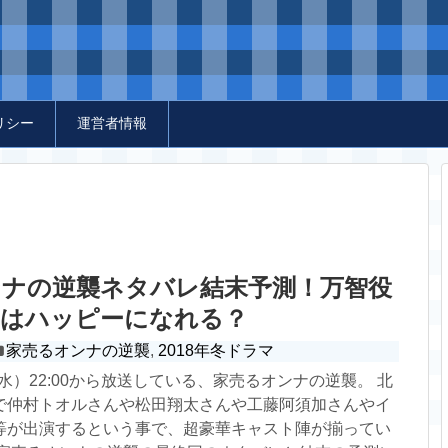
リシー
運営者情報
ンナの逆襲ネタバレ結末予測！万智役
子はハッピーになれる？
家売るオンナの逆襲
,
2018年冬ドラマ
日（水）22:00から放送している、家売るオンナの逆襲。 北
で仲村トオルさんや松田翔太さんや工藤阿須加さんやイ
等が出演するという事で、超豪華キャスト陣が揃ってい