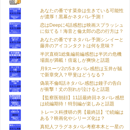
あなたの番です菜奈は生きている可能性
が濃厚！黒幕かネタバレ予測！
恋はDeepに4話感想は映画スプラッシュ
に似てる！海音と倫太郎の恋の行方は？
あなたの番ですネタバレ予測シンイーと
藤井のアイコンタクトは何を意味？
半沢直樹1総集編前編感想は半沢の危機
場面が満載！倍返しが爽快と話題
月9スーツ2の5ネタバレ感想は玉井が馘
で新章突入？甲斐はどうなる？
偽装不倫8話ネタバレ感想は鐘子の告白
が衝撃！丈の別れが泣けると話題
【監察医朝顔】11話最終回ネタバレ感想
は続編期待！特別編が楽しみと話題
トレース科捜研の男【最終話】で続編は
ある？映画化やシリーズ化は？
真犯人フラグネタバレ考察本木と一星の