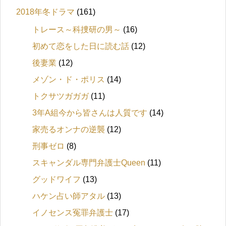
2018年冬ドラマ
(161)
トレース～科捜研の男～
(16)
初めて恋をした日に読む話
(12)
後妻業
(12)
メゾン・ド・ポリス
(14)
トクサツガガガ
(11)
3年A組今から皆さんは人質です
(14)
家売るオンナの逆襲
(12)
刑事ゼロ
(8)
スキャンダル専門弁護士Queen
(11)
グッドワイフ
(13)
ハケン占い師アタル
(13)
イノセンス冤罪弁護士
(17)