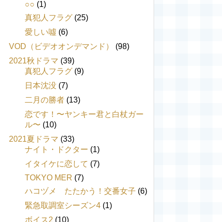
○○
(1)
真犯人フラグ
(25)
愛しい噓
(6)
VOD（ビデオオンデマンド）
(98)
2021秋ドラマ
(39)
真犯人フラグ
(9)
日本沈没
(7)
二月の勝者
(13)
恋です！〜ヤンキー君と白杖ガー
ル〜
(10)
2021夏ドラマ
(33)
ナイト・ドクター
(1)
イタイケに恋して
(7)
TOKYO MER
(7)
ハコヅメ たたかう！交番女子
(6)
緊急取調室シーズン4
(1)
ボイス2
(10)