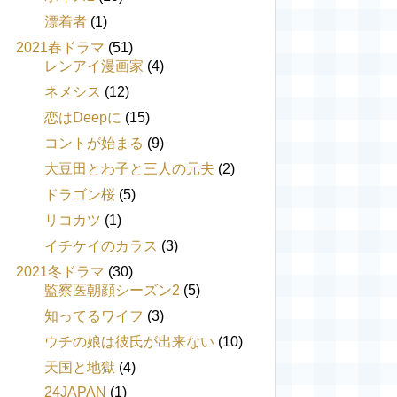
漂着者
(1)
2021春ドラマ
(51)
レンアイ漫画家
(4)
ネメシス
(12)
恋はDeepに
(15)
コントが始まる
(9)
大豆田とわ子と三人の元夫
(2)
ドラゴン桜
(5)
リコカツ
(1)
イチケイのカラス
(3)
2021冬ドラマ
(30)
監察医朝顔シーズン2
(5)
知ってるワイフ
(3)
ウチの娘は彼氏が出来ない
(10)
天国と地獄
(4)
24JAPAN
(1)