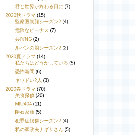
君と世界が終わる日に
(7)
2020秋ドラマ
(15)
監察医朝顔シーズン2
(4)
危険なビーナス
(7)
共演NG
(2)
ルパンの娘シーズン2
(2)
2020夏ドラマ
(14)
私たちはどうかしている
(5)
恐怖新聞
(6)
キワドい2人
(3)
2020春ドラマ
(70)
美食探偵
(20)
MIU404
(11)
隕石家族
(5)
犯罪症候群シーズン2
(4)
私の家政夫ナギサさん
(5)