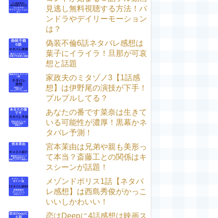
見逃し無料視聴する方法！パ
ンドラやデイリーモーション
は？
偽装不倫6話ネタバレ感想は
葉子にイライラ！旦那が可哀
想と話題
家政夫のミタゾノ3【1話感
想】は伊野尾の演技が下手！
プルプルしてる？
あなたの番です菜奈は生きて
いる可能性が濃厚！黒幕かネ
タバレ予測！
宮本茉由は兄弟や親も美形っ
て本当？斎藤工との関係はキ
スシーンが話題！
メゾンドポリス1話【ネタバ
レ感想】は西島秀俊がかっこ
いいしかわいい！
恋はDeepに4話感想は映画ス