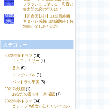
プラッシュに似てる！海音と
倫太郎の恋の行方は？
【監察医朝顔】11話最終回
ネタバレ感想は続編期待！特
別編が楽しみと話題
カテゴリー
2022年春ドラマ
(19)
マイファミリー
(4)
悪女
(9)
インビジブル
(1)
パンドラの果実
(5)
2021秋映画
(1)
あなたの番です 劇場版
(1)
2022年冬ドラマ
(34)
ゴシップ #彼女が知りたい本当の