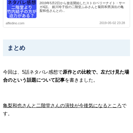
2019年5月2日から放送開始したストロベリーナイト・サー
ガ4話。 姫川玲子役の二階堂ふみさんと菊田和男演出の亀
梨和也さんとの...
2019-05-02 23:28
alfledino.com
まとめ
今回は、5話ネタバレ感想で
原作との比較で、左だけ見た場
合のという話題について記事
を書きました。
亀梨和也さんと二階堂さんの演技が今後気になるところ
で
す。