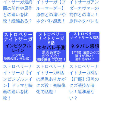
イトサーガ最終
イトサーガ【ブ
イトサーガアン
回の前作や原作
ルーマーダー】
ダーカヴァーの
との違いを比
原作との違いや
前作との違い！
較！続編ある？
ネタバレ感想！
原作ネタバレも
ストロベリーナ
ストロベリーナ
ストロベリーナ
イトサーガ【イ
イトサーガ6話
イトサーガ3話
ンビジブルレイ
の黒沢あすかが
【戸部】浪岡の
ン】ドラマと映
クズ役！初映像
クズ演技が凄
画の違いを比
化で話題！
い！違和感な
較！
い？