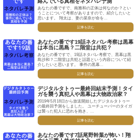
絡んでいる真相をネタバレ予測
あなたの番ですで、南雅和の正体は何なのか？とい
うことについて考察がありますので、紹介したいと
思います。 翔太は、妻の菜奈が命を...
記事を読む
あなたの番です19話ネタバレ考察は黒幕
は本当に黒島？二階堂は共犯？
あなたの番ですで、19話ネタバレ考察で、黒幕は黒
島沙和？二階堂は共犯と話題という内容について紹
介したいと思います。 事件の黒幕...
記事を読む
デジタルタトゥー最終回結末予測！タイ
ガを襲う真犯人や黒幕は大物政治家？
2019年5月18日から放送開始したデジタルタトゥー
の最終回予測をしました。 ユーチューバーのタイガ
は襲った犯人に恐れを抱き、...
記事を読む
あなたの番です7話尾野幹葉が怖い！翔