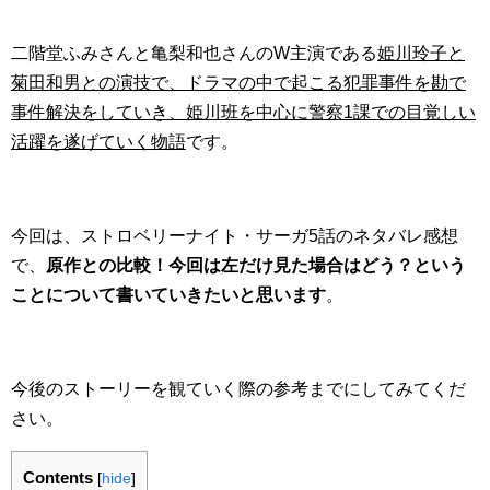
二階堂ふみさんと亀梨和也さんのW主演である
姫川玲子と
菊田和男との演技で、ドラマの中で起こる犯罪事件を勘で
事件解決をしていき、姫川班を中心に警察1課での目覚しい
活躍を遂げていく物語
です。
今回は、ストロベリーナイト・サーガ5話のネタバレ感想
で、
原作との比較！今回は左だけ見た場合はどう？という
ことについて書いていきたいと思います
。
今後のストーリーを観ていく際の参考までにしてみてくだ
さい。
Contents
[
hide
]