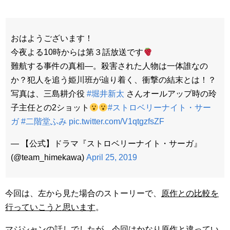
おはようございます！
今夜よる10時からは第３話放送です
難航する事件の真相―。殺害された人物は一体誰なの
か？犯人を追う姫川班が辿り着く、衝撃の結末とは！？
写真は、三島耕介役
#堀井新太
さんオールアップ時の玲
子主任との2ショット
#ストロベリーナイト・サー
ガ
#二階堂ふみ
pic.twitter.com/V1qtgzfsZF
— 【公式】ドラマ『ストロベリーナイト・サーガ』
(@team_himekawa)
April 25, 2019
今回は、左から見た場合のストーリーで、
原作との比較を
行っていこうと思います
。
マジシャンの話しでしたが、今回はかなり原作と違ってい