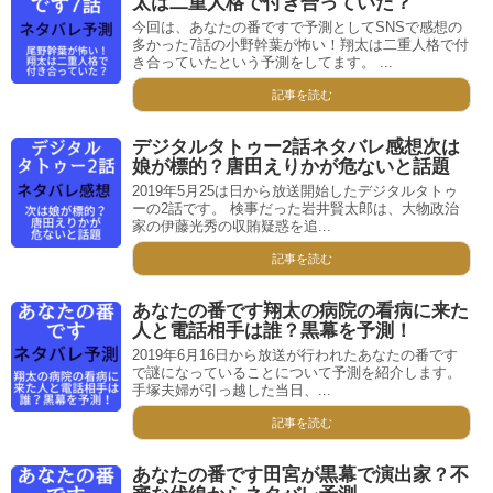
太は二重人格で付き合っていた？
今回は、あなたの番ですで予測としてSNSで感想の
多かった7話の小野幹葉が怖い！翔太は二重人格で付
き合っていたという予測をしてます。 ...
記事を読む
デジタルタトゥー2話ネタバレ感想次は
娘が標的？唐田えりかが危ないと話題
2019年5月25は日から放送開始したデジタルタトゥ
ーの2話です。 検事だった岩井賢太郎は、大物政治
家の伊藤光秀の収賄疑惑を追...
記事を読む
あなたの番です翔太の病院の看病に来た
人と電話相手は誰？黒幕を予測！
2019年6月16日から放送が行われたあなたの番です
で謎になっていることについて予測を紹介します。
手塚夫婦が引っ越した当日、...
記事を読む
あなたの番です田宮が黒幕で演出家？不