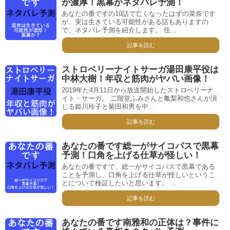
が濃厚！黒幕かネタバレ予測！
あなたの番ですの10話で亡くなったはずの菜奈です
が、実は生きている可能性がある話もありますの
で、ネタバレ予測を紹介します。 住...
記事を読む
ストロベリーナイトサーガ湯田康平役は
中林大樹！年収と筋肉がヤバい画像！
2019年た4月11日から放送開始したストロベリーナ
イト・サーガ。 二階堂ふみさんと亀梨和也さんが演
じる姫川玲子と菊田和男を中...
記事を読む
あなたの番です総一がサイコパスで黒幕
予測！口角を上げる仕草が怪しい！
あなたの番ですで、総一がサイコパスで黒幕である
ことを予測し、口角を上げる仕草が怪しいというこ
とについて検証したいと思います。 ...
記事を読む
あなたの番です南雅和の正体は？事件に