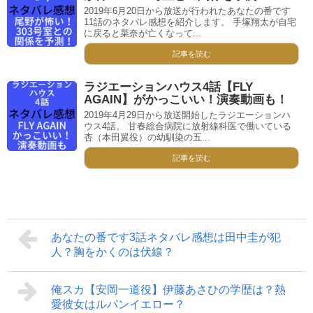
2019年6月20日から放送が行われたあなたの番です
11話のネタバレ感想を紹介します。 手塚翔太が自宅
に戻ると菜奈が亡くなって...
記事を読む
ラジエーションハウス4話【FLY
AGAIN】がかっこいい！演奏動画も！
2019年4月29日から放送開始したラジエーションハ
ウス4話。 甘春総合病院に放射線科医で働いている
杏（本田翼役）の幼馴染の五...
記事を読む
あなたの番です3話ネタバレ感想は田中圭が犯
人？胸をかくのは伏線？
俺スカ【安岡一道役】伊藤あさひの学歴は？熱
愛彼女はルパンイエロー？