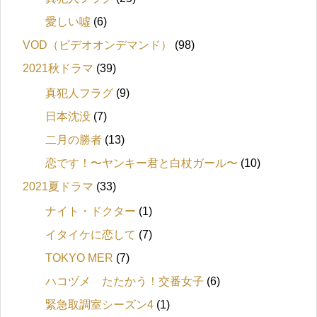
愛しい噓
(6)
VOD（ビデオオンデマンド）
(98)
2021秋ドラマ
(39)
真犯人フラグ
(9)
日本沈没
(7)
二月の勝者
(13)
恋です！〜ヤンキー君と白杖ガール〜
(10)
2021夏ドラマ
(33)
ナイト・ドクター
(1)
イタイケに恋して
(7)
TOKYO MER
(7)
ハコヅメ たたかう！交番女子
(6)
緊急取調室シーズン4
(1)