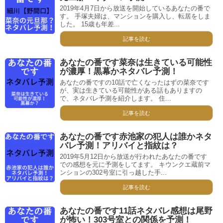
2019年4月7日から放送を開始しているあなたの番で
す。 手塚夫婦は、マンションを購入し、転居をしま
した。 15歳も年差...
記事を読む
あなたの番です菜奈は生きている可能性
が濃厚！黒幕かネタバレ予測！
あなたの番ですの10話で亡くなったはずの菜奈です
が、実は生きている可能性がある話もありますの
で、ネタバレ予測を紹介します。 住...
記事を読む
あなたの番です赤池家の犯人は誰かネタ
バレ予測！アリバイと指紋は？
2019年5月12日から放送が行われたあなたの番です
での感想を元に予測をしてます。 キウンクエ蔵前マ
ンションの302号室に引っ越した手...
記事を読む
あなたの番です11話ネタバレ感想は尾野
が怖い！303号室との関係を予測！