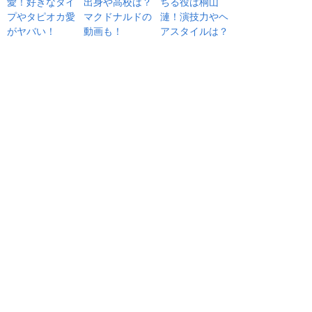
愛！好きなタイ
出身や高校は？
ちる役は桐山
プやタピオカ愛
マクドナルドの
漣！演技力やヘ
がヤバい！
動画も！
アスタイルは？