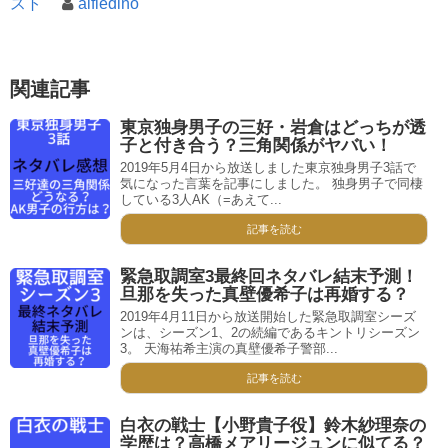
スト
alfledino
関連記事
東京独身男子の三好・岩倉はどっちが透
子と付き合う？三角関係がヤバい！
2019年5月4日から放送しました東京独身男子3話で
気になった言葉を記事にしました。 独身男子で同棲
している3人AK（=あえて...
記事を読む
緊急取調室3最終回ネタバレ結末予測！
旦那を失った真壁優希子は再婚する？
2019年4月11日から放送開始した緊急取調室シーズ
ンは、シーズン1、2の続編であるキントリシーズン
3。 天海祐希主演の真壁優希子警部...
記事を読む
白衣の戦士【小野貴子役】鈴木紗理奈の
学歴は？高橋メアリージュンに似てる？