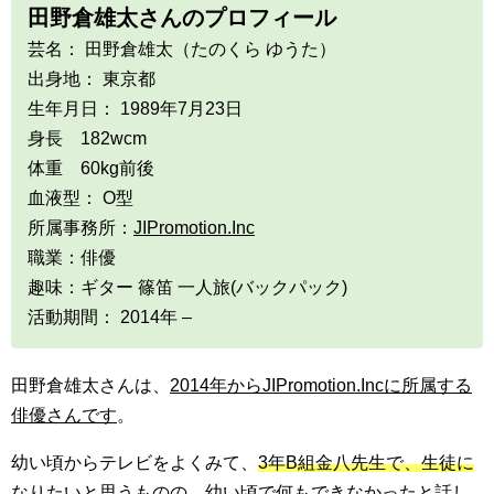
田野倉雄太さんのプロフィール
芸名： 田野倉雄太（たのくら ゆうた）
出身地： 東京都
生年月日： 1989年7月23日
身長 182wcm
体重 60kg前後
血液型： O型
所属事務所：
JIPromotion.Inc
職業：俳優
趣味：ギター 篠笛 一人旅(バックパック)
活動期間： 2014年 –
田野倉雄太さんは、
2014年からJIPromotion.Incに所属する
俳優さんです
。
幼い頃からテレビをよくみて、
3年B組金八先生で、生徒に
なりたいと思うものの、幼い頃で何もできなかったと話し