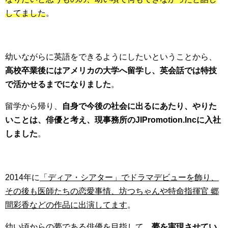
してました
。
幼いながらに英語をできるようにしたいということから、
高校卒業後にはアメリカの大学へ留学し、英会話では特技
で活かせるまでになりました
。
留学から帰り、
自身で今後の社会に出るにあたり、やりた
いことは、俳優と考え、現事務所のJIPromotion.Incに入社
しました
。
2014年に
「ディア・シアター」でドラマデビューを飾り、
その後も医師たちの恋愛事情、坊つちゃんや特命指揮官 郷
間彩香などの作品に出演してます
。
幼い頃からの夢である俳優を目指して、
夢を実現させてい