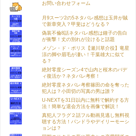
お問い合わせフォーム
月9スーツ2の5ネタバレ感想は玉井が馘
で新章突入？甲斐はどうなる？
偽装不倫8話ネタバレ感想は鐘子の告白
が衝撃！丈の別れが泣けると話題
メゾン・ド・ポリス【瀬川草介役】竜星
涼の脚や眉毛が凄い！千葉雄大に似て
る？
絶対零度シーズン4で山内と桜木のバデ
ィ復活か？ネタバレ考察！
絶対零度ネタバレ考察篠田の命を奪った
犯人は？小田切の写真の男は誰？
U-NEXTを31日以内に無料で解約する方
法！簡単な退会方法を画像で解説！
真犯人フラグ２話フル動画見逃し無料視
聴する方法！パンドラやデイリーモーシ
ョンは？