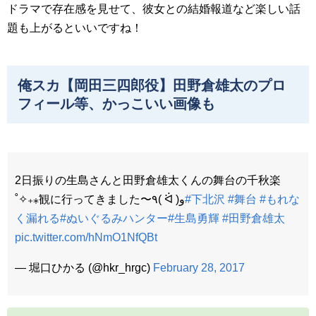
ドラマで存在感を見せて、彼女との結婚報道など楽しい話
題も上がるといいですね！
俺スカ【岡田三四郎役】田野倉雄太のプロ
フィール等、かっこいい画像も
2日振りの生島さんと田野倉雄太くんの舞台の千秋楽
˚✧₊⁎観に行ってきました〜٩( ᐛ )و
#下北沢
#舞台
#もれな
く漏れる
#ぬいぐるみハンター
#生島勇輝
#田野倉雄太
pic.twitter.com/hNmO1NfQBt
— 堀口ひかる (@hkr_hrgc)
February 28, 2017