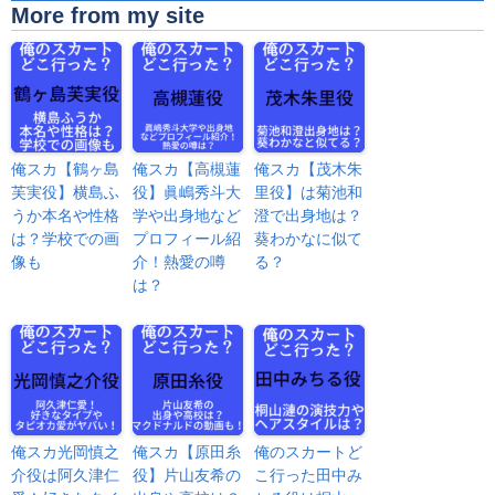
More from my site
俺スカ【鶴ヶ島
俺スカ【高槻蓮
俺スカ【茂木朱
芙実役】横島ふ
役】眞嶋秀斗大
里役】は菊池和
うか本名や性格
学や出身地など
澄で出身地は？
は？学校での画
プロフィール紹
葵わかなに似て
像も
介！熱愛の噂
る？
は？
俺スカ光岡慎之
俺スカ【原田糸
俺のスカートど
介役は阿久津仁
役】片山友希の
こ行った田中み