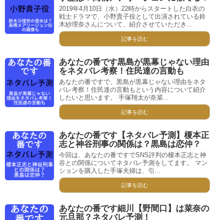
2019年4月10日（水）22時からスタートした白衣の
戦士ドラマで、小野貴子役として出演されている鈴
木紗理奈さんについて、紹介させていただき...
記事を読む
あなたの番です黒島が黒幕じゃない理由
をネタバレ考察！住民達の言動も
あなたの番ですで、黒島が黒幕じゃない理由をネタ
バレ考察！住民達の言動もという内容について紹介
したいと思います。 手塚翔太が奈菜...
記事を読む
あなたの番です【ネタバレ予測】榎本正
志と神谷刑事の関係は？黒島は恋仲？
今回は、あなたの番ですでSNS評判の榎本正志と神
谷との関係についてネタバレ予測をしてます。 マン
ションを購入した手塚夫婦は、引...
記事を読む
あなたの番です細川【野間口】は菜奈の
元旦那？ネタバレ予測！