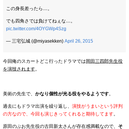
この身長差ったら…。
でも四角さでは負けてねぇな…。
pic.twitter.com/4OYGWp4Szg
— 三宅弘城 (@miyasekken)
April 26, 2015
今回俺のスカートどこ行ったドラマでは
岡田三四郎先生役
を演技されます
。
美術の先生で、
かなり個性が光る役をやるようです
。
過去にもドラマ出演を繰り返し、
演技がうまいという評判
の方なので、今回も演じきってくれると期待してます
。
原田のぶお先生役の古田新太さんが存在感満載なので、
そ