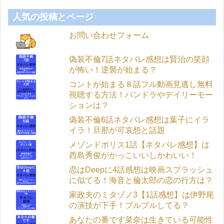
人気の投稿とページ
お問い合わせフォーム
偽装不倫7話ネタバレ感想は賢治の笑顔
が怖い！逆襲が始まる？
コントが始まる８話フル動画見逃し無料
視聴する方法！パンドラやデイリーモー
ションは？
偽装不倫6話ネタバレ感想は葉子にイラ
イラ！旦那が可哀想と話題
メゾンドポリス1話【ネタバレ感想】は
西島秀俊がかっこいいしかわいい！
恋はDeepに4話感想は映画スプラッシュ
に似てる！海音と倫太郎の恋の行方は？
家政夫のミタゾノ3【1話感想】は伊野尾
の演技が下手！プルプルしてる？
あなたの番です菜奈は生きている可能性