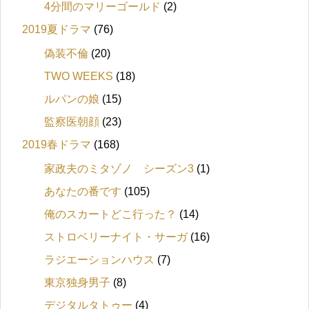
4分間のマリーゴールド
(2)
2019夏ドラマ
(76)
偽装不倫
(20)
TWO WEEKS
(18)
ルパンの娘
(15)
監察医朝顔
(23)
2019春ドラマ
(168)
家政夫のミタゾノ シーズン3
(1)
あなたの番です
(105)
俺のスカートどこ行った？
(14)
ストロベリーナイト・サーガ
(16)
ラジエーションハウス
(7)
東京独身男子
(8)
デジタルタトゥー
(4)