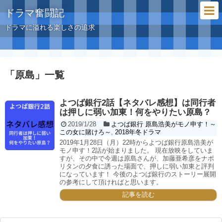
ドラマ奮闘記
ドラマに溢れる楽しさの追求
「
原島
」
一覧
よつば銀行2話【ネタバレ感想】は同行者
は押しに弱い加東！何をやりたい原島？
2019/1/28
よつば銀行 原島浩美がモノ申す！～
この女に賭けろ～
,
2018年冬ドラマ
2019年1月28日（月）22時からよつば銀行原島浩美が
モノ申す！2話が始まりました。 現在放映をしていま
すが、その中で今週は原島さんが、加藤亜希彦をナポ
リタンの夕食に誘った場面で、押しに弱い加東と評判
になっています！ 今後のよつば銀行のストーリー展開
の参考にして頂ければと思います。
記事を読む