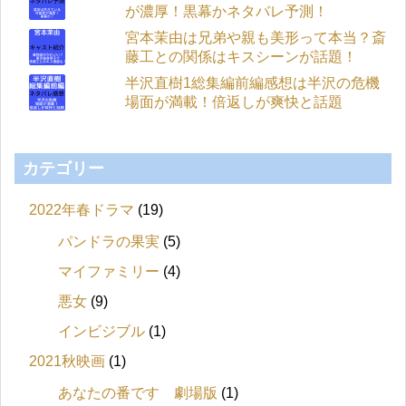
が濃厚！黒幕かネタバレ予測！
宮本茉由は兄弟や親も美形って本当？斎
藤工との関係はキスシーンが話題！
半沢直樹1総集編前編感想は半沢の危機
場面が満載！倍返しが爽快と話題
カテゴリー
2022年春ドラマ
(19)
パンドラの果実
(5)
マイファミリー
(4)
悪女
(9)
インビジブル
(1)
2021秋映画
(1)
あなたの番です 劇場版
(1)