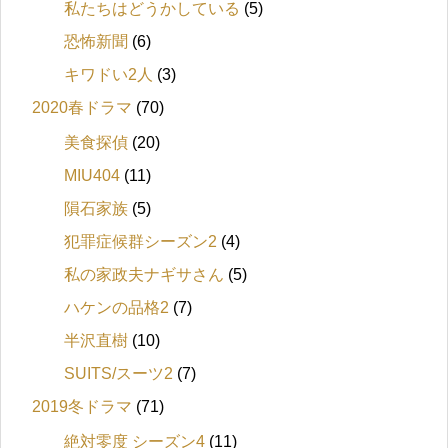
私たちはどうかしている
(5)
恐怖新聞
(6)
キワドい2人
(3)
2020春ドラマ
(70)
美食探偵
(20)
MIU404
(11)
隕石家族
(5)
犯罪症候群シーズン2
(4)
私の家政夫ナギサさん
(5)
ハケンの品格2
(7)
半沢直樹
(10)
SUITS/スーツ2
(7)
2019冬ドラマ
(71)
絶対零度 シーズン4
(11)