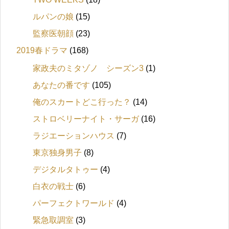
ルパンの娘
(15)
監察医朝顔
(23)
2019春ドラマ
(168)
家政夫のミタゾノ シーズン3
(1)
あなたの番です
(105)
俺のスカートどこ行った？
(14)
ストロベリーナイト・サーガ
(16)
ラジエーションハウス
(7)
東京独身男子
(8)
デジタルタトゥー
(4)
白衣の戦士
(6)
パーフェクトワールド
(4)
緊急取調室
(3)