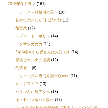
2018年冬ドラマ
(161)
トレース～科捜研の男～
(16)
初めて恋をした日に読む話
(12)
後妻業
(12)
メゾン・ド・ポリス
(14)
トクサツガガガ
(11)
3年A組今から皆さんは人質です
(14)
家売るオンナの逆襲
(12)
刑事ゼロ
(8)
スキャンダル専門弁護士Queen
(11)
グッドワイフ
(13)
ハケン占い師アタル
(13)
イノセンス冤罪弁護士
(17)
よつば銀行 原島浩美がモノ申す！～この女に賭け