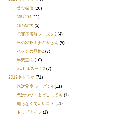
美食探偵
(20)
MIU404
(11)
隕石家族
(5)
犯罪症候群シーズン2
(4)
私の家政夫ナギサさん
(5)
ハケンの品格2
(7)
半沢直樹
(10)
SUITS/スーツ2
(7)
2019冬ドラマ
(71)
絶対零度 シーズン4
(11)
恋はつづくよどこまでも
(1)
知らなくていいコト
(11)
トップナイフ
(1)