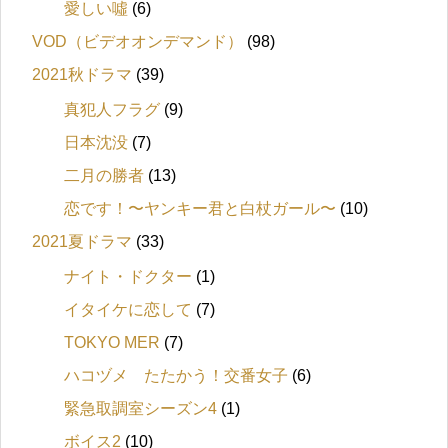
愛しい噓
(6)
VOD（ビデオオンデマンド）
(98)
2021秋ドラマ
(39)
真犯人フラグ
(9)
日本沈没
(7)
二月の勝者
(13)
恋です！〜ヤンキー君と白杖ガール〜
(10)
2021夏ドラマ
(33)
ナイト・ドクター
(1)
イタイケに恋して
(7)
TOKYO MER
(7)
ハコヅメ たたかう！交番女子
(6)
緊急取調室シーズン4
(1)
ボイス2
(10)