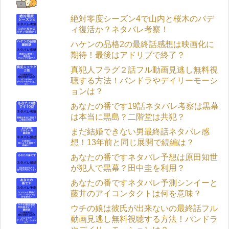
絶対零度シーズン4で山内と桜木のバデ
ィ復活か？ネタバレ考察！
ハケンの品格2の最終話感想は映画化に
期待！最後はアドリブで終了？
真犯人フラグ２話フル動画見逃し無料視
聴する方法！パンドラやデイリーモーシ
ョンは？
あなたの番です19話ネタバレ考察は黒幕
は本当に黒島？二階堂は共犯？
まだ結婚できない男最終話ネタバレ感
想！13年前と同じ展開で続編は？
あなたの番ですネタバレ予想は原田知世
が犯人で黒幕？田中圭を利用？
あなたの番ですネタバレ予測シンイーと
藤井のアイコンタクトは何を意味？
ウチの娘は彼氏が出来ないの最終話フル
動画見逃し無料視聴する方法！パンドラ