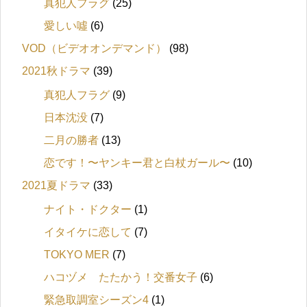
真犯人フラグ
(25)
愛しい噓
(6)
VOD（ビデオオンデマンド）
(98)
2021秋ドラマ
(39)
真犯人フラグ
(9)
日本沈没
(7)
二月の勝者
(13)
恋です！〜ヤンキー君と白杖ガール〜
(10)
2021夏ドラマ
(33)
ナイト・ドクター
(1)
イタイケに恋して
(7)
TOKYO MER
(7)
ハコヅメ たたかう！交番女子
(6)
緊急取調室シーズン4
(1)