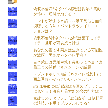
偽装不倫7話ネタバレ感想は賢治の笑顔
が怖い！逆襲が始まる？
コントが始まる８話フル動画見逃し無料
視聴する方法！パンドラやデイリーモー
ションは？
偽装不倫6話ネタバレ感想は葉子にイラ
イラ！旦那が可哀想と話題
あなたの番です菜奈は生きている可能性
が濃厚！黒幕かネタバレ予測！
宮本茉由は兄弟や親も美形って本当？斎
藤工との関係はキスシーンが話題！
メゾンドポリス1話【ネタバレ感想】は
西島秀俊がかっこいいしかわいい！
恋はDeepに4話感想は映画スプラッシュ
に似てる！海音と倫太郎の恋の行方は？
家政夫のミタゾノ3【1話感想】は伊野尾
の演技が下手！プルプルしてる？