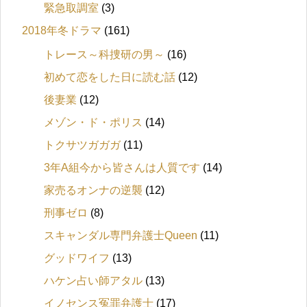
緊急取調室
(3)
2018年冬ドラマ
(161)
トレース～科捜研の男～
(16)
初めて恋をした日に読む話
(12)
後妻業
(12)
メゾン・ド・ポリス
(14)
トクサツガガガ
(11)
3年A組今から皆さんは人質です
(14)
家売るオンナの逆襲
(12)
刑事ゼロ
(8)
スキャンダル専門弁護士Queen
(11)
グッドワイフ
(13)
ハケン占い師アタル
(13)
イノセンス冤罪弁護士
(17)