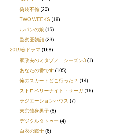
偽装不倫
(20)
TWO WEEKS
(18)
ルパンの娘
(15)
監察医朝顔
(23)
2019春ドラマ
(168)
家政夫のミタゾノ シーズン3
(1)
あなたの番です
(105)
俺のスカートどこ行った？
(14)
ストロベリーナイト・サーガ
(16)
ラジエーションハウス
(7)
東京独身男子
(8)
デジタルタトゥー
(4)
白衣の戦士
(6)