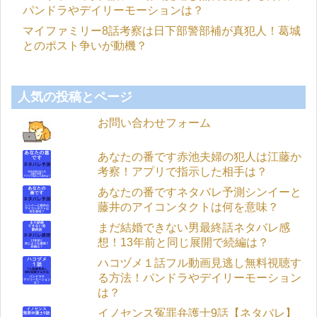
パンドラやデイリーモーションは？
マイファミリー8話考察は日下部警部補が真犯人！葛城
とのポスト争いが動機？
人気の投稿とページ
お問い合わせフォーム
あなたの番です赤池夫婦の犯人は江藤か
考察！アプリで指示した相手は？
あなたの番ですネタバレ予測シンイーと
藤井のアイコンタクトは何を意味？
まだ結婚できない男最終話ネタバレ感
想！13年前と同じ展開で続編は？
ハコヅメ１話フル動画見逃し無料視聴す
る方法！パンドラやデイリーモーション
は？
イノセンス冤罪弁護士9話【ネタバレ】