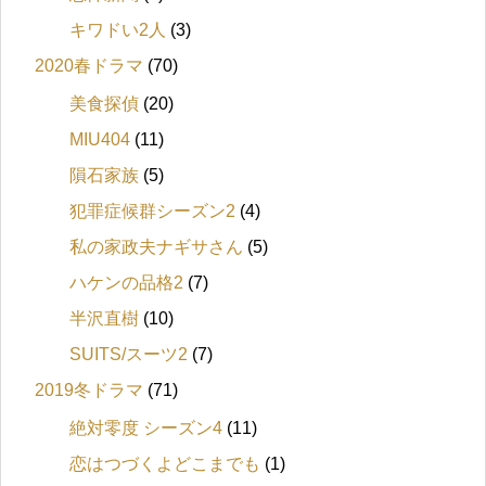
キワドい2人
(3)
2020春ドラマ
(70)
美食探偵
(20)
MIU404
(11)
隕石家族
(5)
犯罪症候群シーズン2
(4)
私の家政夫ナギサさん
(5)
ハケンの品格2
(7)
半沢直樹
(10)
SUITS/スーツ2
(7)
2019冬ドラマ
(71)
絶対零度 シーズン4
(11)
恋はつづくよどこまでも
(1)