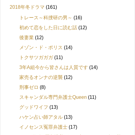
2018年冬ドラマ
(161)
トレース～科捜研の男～
(16)
初めて恋をした日に読む話
(12)
後妻業
(12)
メゾン・ド・ポリス
(14)
トクサツガガガ
(11)
3年A組今から皆さんは人質です
(14)
家売るオンナの逆襲
(12)
刑事ゼロ
(8)
スキャンダル専門弁護士Queen
(11)
グッドワイフ
(13)
ハケン占い師アタル
(13)
イノセンス冤罪弁護士
(17)