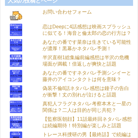
人気の投稿とページ
お問い合わせフォーム
恋はDeepに4話感想は映画スプラッシュ
に似てる！海音と倫太郎の恋の行方は？
あなたの番です菜奈は生きている可能性
が濃厚！黒幕かネタバレ予測！
半沢直樹1総集編前編感想は半沢の危機
場面が満載！倍返しが爽快と話題
あなたの番ですネタバレ予測シンイーと
藤井のアイコンタクトは何を意味？
偽装不倫8話ネタバレ感想は鐘子の告白
が衝撃！丈の別れが泣けると話題
真犯人フラグネタバレ考察本木と一星の
関係は？二人は目的が同じ共犯？
【監察医朝顔】11話最終回ネタバレ感想
は続編期待！特別編が楽しみと話題
トレース科捜研の男【最終話】で続編は