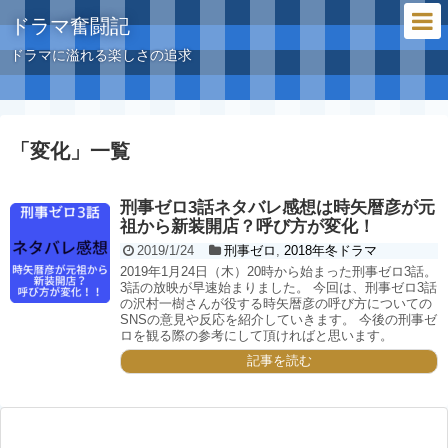
ドラマ奮闘記
ドラマに溢れる楽しさの追求
「
変化
」
一覧
刑事ゼロ3話ネタバレ感想は時矢暦彦が元
祖から新装開店？呼び方が変化！
2019/1/24
刑事ゼロ
,
2018年冬ドラマ
2019年1月24日（木）20時から始まった刑事ゼロ3話。
3話の放映が早速始まりました。 今回は、刑事ゼロ3話
の沢村一樹さんが役する時矢暦彦の呼び方についての
SNSの意見や反応を紹介していきます。 今後の刑事ゼ
ロを観る際の参考にして頂ければと思います。
記事を読む