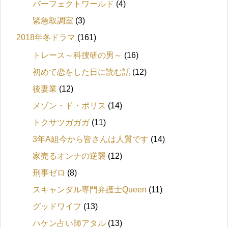
パーフェクトワールド
(4)
緊急取調室
(3)
2018年冬ドラマ
(161)
トレース～科捜研の男～
(16)
初めて恋をした日に読む話
(12)
後妻業
(12)
メゾン・ド・ポリス
(14)
トクサツガガガ
(11)
3年A組今から皆さんは人質です
(14)
家売るオンナの逆襲
(12)
刑事ゼロ
(8)
スキャンダル専門弁護士Queen
(11)
グッドワイフ
(13)
ハケン占い師アタル
(13)