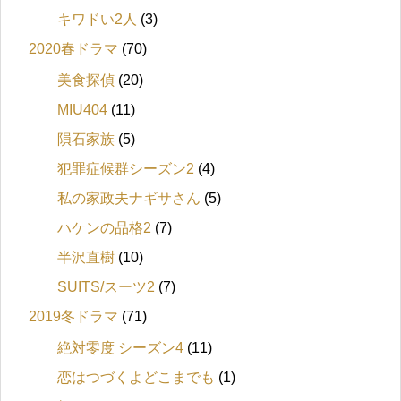
キワドい2人
(3)
2020春ドラマ
(70)
美食探偵
(20)
MIU404
(11)
隕石家族
(5)
犯罪症候群シーズン2
(4)
私の家政夫ナギサさん
(5)
ハケンの品格2
(7)
半沢直樹
(10)
SUITS/スーツ2
(7)
2019冬ドラマ
(71)
絶対零度 シーズン4
(11)
恋はつづくよどこまでも
(1)