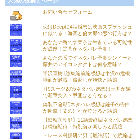
人気の投稿とページ
お問い合わせフォーム
恋はDeepに4話感想は映画スプラッシュ
に似てる！海音と倫太郎の恋の行方は？
あなたの番です菜奈は生きている可能性
が濃厚！黒幕かネタバレ予測！
あなたの番ですネタバレ予測シンイーと
藤井のアイコンタクトは何を意味？
半沢直樹1総集編前編感想は半沢の危機
場面が満載！倍返しが爽快と話題
月9スーツ2の5ネタバレ感想は玉井が馘
で新章突入？甲斐はどうなる？
偽装不倫8話ネタバレ感想は鐘子の告白
が衝撃！丈の別れが泣けると話題
【監察医朝顔】11話最終回ネタバレ感想
は続編期待！特別編が楽しみと話題
トレース科捜研の男【最終話】で続編は