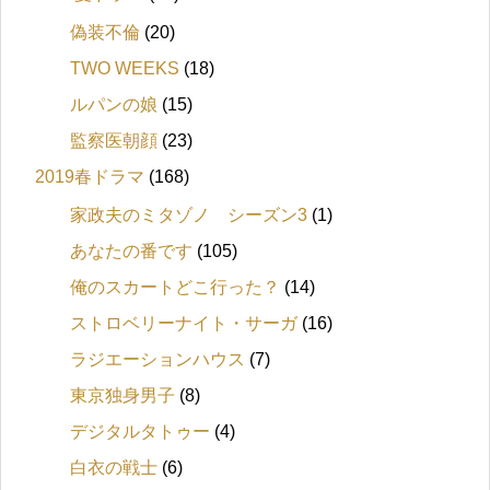
偽装不倫
(20)
TWO WEEKS
(18)
ルパンの娘
(15)
監察医朝顔
(23)
2019春ドラマ
(168)
家政夫のミタゾノ シーズン3
(1)
あなたの番です
(105)
俺のスカートどこ行った？
(14)
ストロベリーナイト・サーガ
(16)
ラジエーションハウス
(7)
東京独身男子
(8)
デジタルタトゥー
(4)
白衣の戦士
(6)