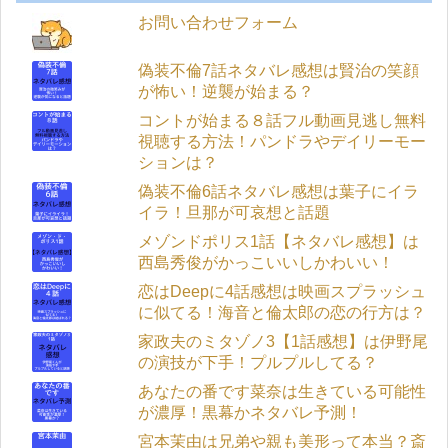
お問い合わせフォーム
偽装不倫7話ネタバレ感想は賢治の笑顔
が怖い！逆襲が始まる？
コントが始まる８話フル動画見逃し無料
視聴する方法！パンドラやデイリーモー
ションは？
偽装不倫6話ネタバレ感想は葉子にイラ
イラ！旦那が可哀想と話題
メゾンドポリス1話【ネタバレ感想】は
西島秀俊がかっこいいしかわいい！
恋はDeepに4話感想は映画スプラッシュ
に似てる！海音と倫太郎の恋の行方は？
家政夫のミタゾノ3【1話感想】は伊野尾
の演技が下手！プルプルしてる？
あなたの番です菜奈は生きている可能性
が濃厚！黒幕かネタバレ予測！
宮本茉由は兄弟や親も美形って本当？斎