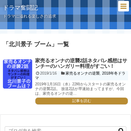
ドラマ奮闘記
ドラマに溢れる楽しさの追求
「
北川景子 ブーム
」
一覧
家売るオンナの逆襲2話ネタバレ感想はサ
ンチーのハンガリー料理がすごい！
2019/1/16
家売るオンナの逆襲
,
2018年冬ドラ
マ
2019年1月16日（水）22時からスタートの家売るオン
ナの逆襲2話。 放送2話が早速始まってますが、今回
は、家売るオンナの逆...
記事を読む