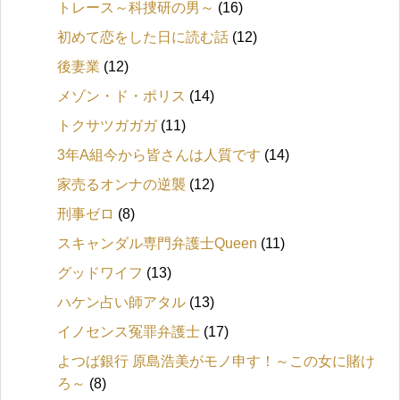
トレース～科捜研の男～
(16)
初めて恋をした日に読む話
(12)
後妻業
(12)
メゾン・ド・ポリス
(14)
トクサツガガガ
(11)
3年A組今から皆さんは人質です
(14)
家売るオンナの逆襲
(12)
刑事ゼロ
(8)
スキャンダル専門弁護士Queen
(11)
グッドワイフ
(13)
ハケン占い師アタル
(13)
イノセンス冤罪弁護士
(17)
よつば銀行 原島浩美がモノ申す！～この女に賭け
ろ～
(8)