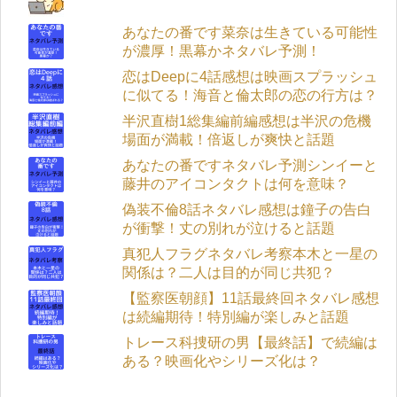
あなたの番です菜奈は生きている可能性
が濃厚！黒幕かネタバレ予測！
恋はDeepに4話感想は映画スプラッシュ
に似てる！海音と倫太郎の恋の行方は？
半沢直樹1総集編前編感想は半沢の危機
場面が満載！倍返しが爽快と話題
あなたの番ですネタバレ予測シンイーと
藤井のアイコンタクトは何を意味？
偽装不倫8話ネタバレ感想は鐘子の告白
が衝撃！丈の別れが泣けると話題
真犯人フラグネタバレ考察本木と一星の
関係は？二人は目的が同じ共犯？
【監察医朝顔】11話最終回ネタバレ感想
は続編期待！特別編が楽しみと話題
トレース科捜研の男【最終話】で続編は
ある？映画化やシリーズ化は？