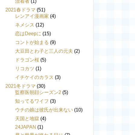
漂着者
(1)
2021春ドラマ
(51)
レンアイ漫画家
(4)
ネメシス
(12)
恋はDeepに
(15)
コントが始まる
(9)
大豆田とわ子と三人の元夫
(2)
ドラゴン桜
(5)
リコカツ
(1)
イチケイのカラス
(3)
2021冬ドラマ
(30)
監察医朝顔シーズン2
(5)
知ってるワイフ
(3)
ウチの娘は彼氏が出来ない
(10)
天国と地獄
(4)
24JAPAN
(1)