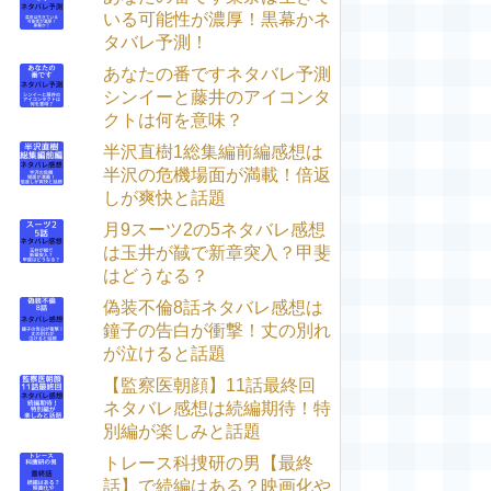
いる可能性が濃厚！黒幕かネ
タバレ予測！
あなたの番ですネタバレ予測
シンイーと藤井のアイコンタ
クトは何を意味？
半沢直樹1総集編前編感想は
半沢の危機場面が満載！倍返
しが爽快と話題
月9スーツ2の5ネタバレ感想
は玉井が馘で新章突入？甲斐
はどうなる？
偽装不倫8話ネタバレ感想は
鐘子の告白が衝撃！丈の別れ
が泣けると話題
【監察医朝顔】11話最終回
ネタバレ感想は続編期待！特
別編が楽しみと話題
トレース科捜研の男【最終
話】で続編はある？映画化や