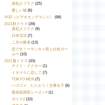
真犯人フラグ
(25)
愛しい噓
(6)
VOD（ビデオオンデマンド）
(98)
2021秋ドラマ
(39)
真犯人フラグ
(9)
日本沈没
(7)
二月の勝者
(13)
恋です！〜ヤンキー君と白杖ガー
ル〜
(10)
2021夏ドラマ
(33)
ナイト・ドクター
(1)
イタイケに恋して
(7)
TOKYO MER
(7)
ハコヅメ たたかう！交番女子
(6)
緊急取調室シーズン4
(1)
ボイス2
(10)