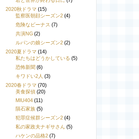
君と世界が終わる日に
(7)
2020秋ドラマ
(15)
監察医朝顔シーズン2
(4)
危険なビーナス
(7)
共演NG
(2)
ルパンの娘シーズン2
(2)
2020夏ドラマ
(14)
私たちはどうかしている
(5)
恐怖新聞
(6)
キワドい2人
(3)
2020春ドラマ
(70)
美食探偵
(20)
MIU404
(11)
隕石家族
(5)
犯罪症候群シーズン2
(4)
私の家政夫ナギサさん
(5)
ハケンの品格2
(7)