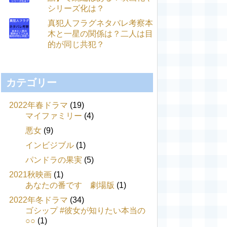
シリーズ化は？
真犯人フラグネタバレ考察本
木と一星の関係は？二人は目
的が同じ共犯？
カテゴリー
2022年春ドラマ
(19)
マイファミリー
(4)
悪女
(9)
インビジブル
(1)
パンドラの果実
(5)
2021秋映画
(1)
あなたの番です 劇場版
(1)
2022年冬ドラマ
(34)
ゴシップ #彼女が知りたい本当の
○○
(1)