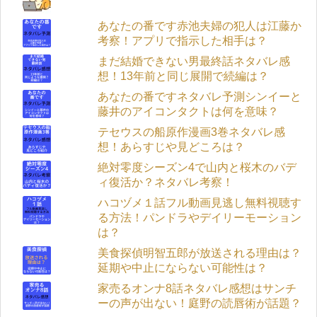
あなたの番です赤池夫婦の犯人は江藤か
考察！アプリで指示した相手は？
まだ結婚できない男最終話ネタバレ感
想！13年前と同じ展開で続編は？
あなたの番ですネタバレ予測シンイーと
藤井のアイコンタクトは何を意味？
テセウスの船原作漫画3巻ネタバレ感
想！あらすじや見どころは？
絶対零度シーズン4で山内と桜木のバデ
ィ復活か？ネタバレ考察！
ハコヅメ１話フル動画見逃し無料視聴す
る方法！パンドラやデイリーモーション
は？
美食探偵明智五郎が放送される理由は？
延期や中止にならない可能性は？
家売るオンナ8話ネタバレ感想はサンチ
ーの声が出ない！庭野の読唇術が話題？