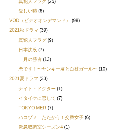
真犯人フラグ
(25)
愛しい噓
(6)
VOD（ビデオオンデマンド）
(98)
2021秋ドラマ
(39)
真犯人フラグ
(9)
日本沈没
(7)
二月の勝者
(13)
恋です！〜ヤンキー君と白杖ガール〜
(10)
2021夏ドラマ
(33)
ナイト・ドクター
(1)
イタイケに恋して
(7)
TOKYO MER
(7)
ハコヅメ たたかう！交番女子
(6)
緊急取調室シーズン4
(1)