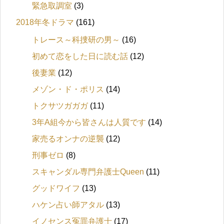
緊急取調室
(3)
2018年冬ドラマ
(161)
トレース～科捜研の男～
(16)
初めて恋をした日に読む話
(12)
後妻業
(12)
メゾン・ド・ポリス
(14)
トクサツガガガ
(11)
3年A組今から皆さんは人質です
(14)
家売るオンナの逆襲
(12)
刑事ゼロ
(8)
スキャンダル専門弁護士Queen
(11)
グッドワイフ
(13)
ハケン占い師アタル
(13)
イノセンス冤罪弁護士
(17)