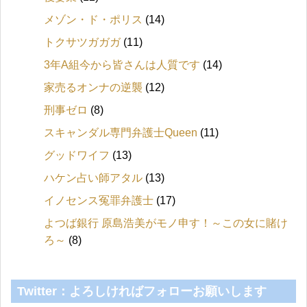
メゾン・ド・ポリス
(14)
トクサツガガガ
(11)
3年A組今から皆さんは人質です
(14)
家売るオンナの逆襲
(12)
刑事ゼロ
(8)
スキャンダル専門弁護士Queen
(11)
グッドワイフ
(13)
ハケン占い師アタル
(13)
イノセンス冤罪弁護士
(17)
よつば銀行 原島浩美がモノ申す！～この女に賭け
ろ～
(8)
Twitter：よろしければフォローお願いします