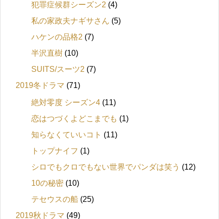
犯罪症候群シーズン2
(4)
私の家政夫ナギサさん
(5)
ハケンの品格2
(7)
半沢直樹
(10)
SUITS/スーツ2
(7)
2019冬ドラマ
(71)
絶対零度 シーズン4
(11)
恋はつづくよどこまでも
(1)
知らなくていいコト
(11)
トップナイフ
(1)
シロでもクロでもない世界でパンダは笑う
(12)
10の秘密
(10)
テセウスの船
(25)
2019秋ドラマ
(49)