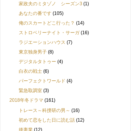
家政夫のミタゾノ シーズン3
(1)
あなたの番です
(105)
俺のスカートどこ行った？
(14)
ストロベリーナイト・サーガ
(16)
ラジエーションハウス
(7)
東京独身男子
(8)
デジタルタトゥー
(4)
白衣の戦士
(6)
パーフェクトワールド
(4)
緊急取調室
(3)
2018年冬ドラマ
(161)
トレース～科捜研の男～
(16)
初めて恋をした日に読む話
(12)
後妻業
(12)