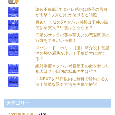
偽装不倫8話ネタバレ感想は鐘子の告白
が衝撃！丈の別れが泣けると話題
月9スーツ2の5ネタバレ感想は玉井が馘
で新章突入？甲斐はどうなる？
同期のサクラの葵や菊夫との恋愛関係の
行方をネタバレ考察！
メゾン・ド・ポリス【瀬川草介役】竜星
涼の脚や眉毛が凄い！千葉雄大に似て
る？
絶対零度ネタバレ考察篠田の命を奪った
犯人は？小田切の写真の男は誰？
U-NEXTを31日以内に無料で解約する方
法！簡単な退会方法を画像で解説！
カテゴリー
2022年春ドラマ
(19)