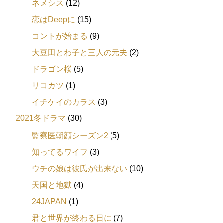
ネメシス
(12)
恋はDeepに
(15)
コントが始まる
(9)
大豆田とわ子と三人の元夫
(2)
ドラゴン桜
(5)
リコカツ
(1)
イチケイのカラス
(3)
2021冬ドラマ
(30)
監察医朝顔シーズン2
(5)
知ってるワイフ
(3)
ウチの娘は彼氏が出来ない
(10)
天国と地獄
(4)
24JAPAN
(1)
君と世界が終わる日に
(7)