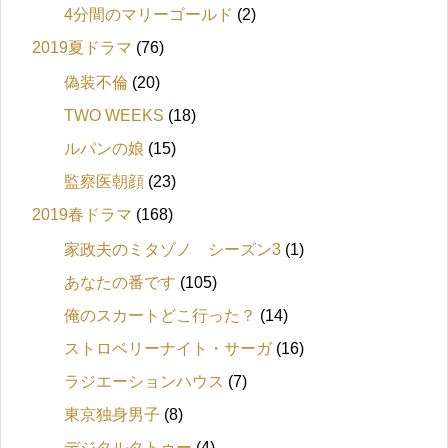
4分間のマリーゴールド
(2)
2019夏ドラマ
(76)
偽装不倫
(20)
TWO WEEKS
(18)
ルパンの娘
(15)
監察医朝顔
(23)
2019春ドラマ
(168)
家政夫のミタゾノ シーズン3
(1)
あなたの番です
(105)
俺のスカートどこ行った？
(14)
ストロベリーナイト・サーガ
(16)
ラジエーションハウス
(7)
東京独身男子
(8)
デジタルタトゥー
(4)