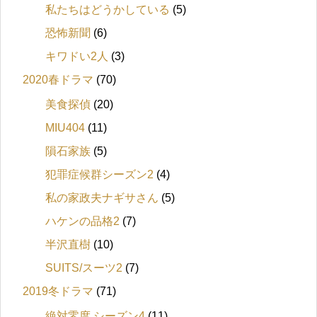
私たちはどうかしている
(5)
恐怖新聞
(6)
キワドい2人
(3)
2020春ドラマ
(70)
美食探偵
(20)
MIU404
(11)
隕石家族
(5)
犯罪症候群シーズン2
(4)
私の家政夫ナギサさん
(5)
ハケンの品格2
(7)
半沢直樹
(10)
SUITS/スーツ2
(7)
2019冬ドラマ
(71)
絶対零度 シーズン4
(11)