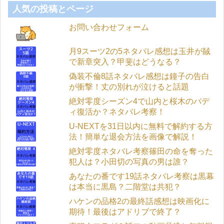
人気の投稿とページ
お問い合わせフォーム
月9スーツ2の5ネタバレ感想は玉井が馘
で新章突入？甲斐はどうなる？
偽装不倫8話ネタバレ感想は鐘子の告白
が衝撃！丈の別れが泣けると話題
絶対零度シーズン4で山内と桜木のバデ
ィ復活か？ネタバレ考察！
U-NEXTを31日以内に無料で解約する方
法！簡単な退会方法を画像で解説！
絶対零度ネタバレ考察篠田の命を奪った
犯人は？小田切の写真の男は誰？
あなたの番です19話ネタバレ考察は黒幕
は本当に黒島？二階堂は共犯？
ハケンの品格2の最終話感想は映画化に
期待！最後はアドリブで終了？