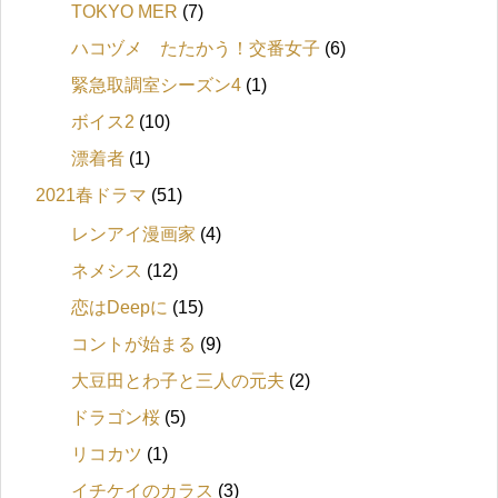
TOKYO MER
(7)
ハコヅメ たたかう！交番女子
(6)
緊急取調室シーズン4
(1)
ボイス2
(10)
漂着者
(1)
2021春ドラマ
(51)
レンアイ漫画家
(4)
ネメシス
(12)
恋はDeepに
(15)
コントが始まる
(9)
大豆田とわ子と三人の元夫
(2)
ドラゴン桜
(5)
リコカツ
(1)
イチケイのカラス
(3)