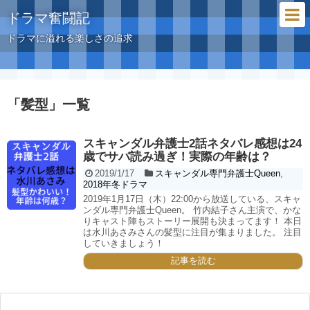
ドラマ奮闘記
ドラマに溢れる楽しさの追求
「
髪型
」
一覧
スキャンダル弁護士2話ネタバレ感想は24
歳でサバ読み過ぎ！実際の年齢は？
2019/1/17
スキャンダル専門弁護士Queen
,
2018年冬ドラマ
2019年1月17日（木）22:00から放送している、スキャ
ンダル専門弁護士Queen。 竹内結子さん主演で、かな
りキャスト陣もストーリー展開も決まってます！ 本日
は水川あさみさんの髪型に注目が集まりました。 注目
していきましょう！
記事を読む