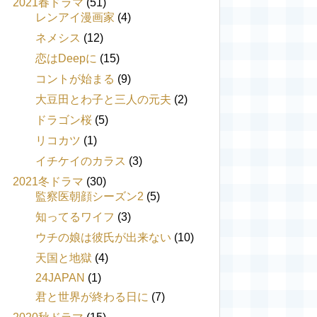
2021春ドラマ
(51)
レンアイ漫画家
(4)
ネメシス
(12)
恋はDeepに
(15)
コントが始まる
(9)
大豆田とわ子と三人の元夫
(2)
ドラゴン桜
(5)
リコカツ
(1)
イチケイのカラス
(3)
2021冬ドラマ
(30)
監察医朝顔シーズン2
(5)
知ってるワイフ
(3)
ウチの娘は彼氏が出来ない
(10)
天国と地獄
(4)
24JAPAN
(1)
君と世界が終わる日に
(7)