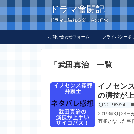
ドラマ奮闘記
ドラマに溢れる楽しさの追求
お問い合わせフォーム
プライバシーポ
「
武田真治
」
一覧
イノセンス
の演技が
2019/3/24
2019年3月2
有罪となった事件