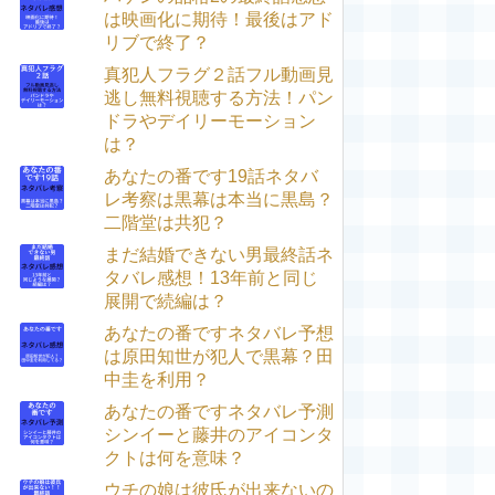
は映画化に期待！最後はアド
リブで終了？
真犯人フラグ２話フル動画見
逃し無料視聴する方法！パン
ドラやデイリーモーション
は？
あなたの番です19話ネタバ
レ考察は黒幕は本当に黒島？
二階堂は共犯？
まだ結婚できない男最終話ネ
タバレ感想！13年前と同じ
展開で続編は？
あなたの番ですネタバレ予想
は原田知世が犯人で黒幕？田
中圭を利用？
あなたの番ですネタバレ予測
シンイーと藤井のアイコンタ
クトは何を意味？
ウチの娘は彼氏が出来ないの