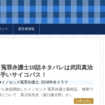
リシー
運営者情報
冤罪弁護士10話ネタバレは武田真治
上手いサイコパス！
イノセンス冤罪弁護士
,
2018年冬ドラマ
3日から放送開始したイノセンス 冤罪弁護士最終話。 検察で
について、黒川拓先生（坂口健太郎）が...
記事を読む