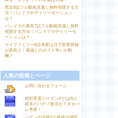
悪女8話フル動画見逃し無料視聴する方
法！パンドラやデイリーモーション
は？
パンドラの果実7話フル動画見逃し無料
視聴する方法！パンドラやデイリーモ
ーションは？
マイファミリー8話考察は日下部警部補
が真犯人！葛城とのポスト争いが動
機？
人気の投稿とページ
お問い合わせフォーム
絶対零度シーズン4で山内と
桜木のバディ復活か？ネタバ
レ考察！
ハケンの品格2の最終話感想