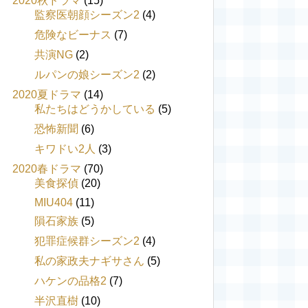
2020秋ドラマ
(15)
監察医朝顔シーズン2
(4)
危険なビーナス
(7)
共演NG
(2)
ルパンの娘シーズン2
(2)
2020夏ドラマ
(14)
私たちはどうかしている
(5)
恐怖新聞
(6)
キワドい2人
(3)
2020春ドラマ
(70)
美食探偵
(20)
MIU404
(11)
隕石家族
(5)
犯罪症候群シーズン2
(4)
私の家政夫ナギサさん
(5)
ハケンの品格2
(7)
半沢直樹
(10)