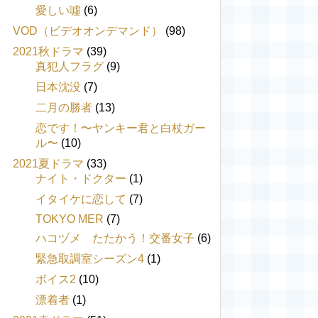
愛しい噓
(6)
VOD（ビデオオンデマンド）
(98)
2021秋ドラマ
(39)
真犯人フラグ
(9)
日本沈没
(7)
二月の勝者
(13)
恋です！〜ヤンキー君と白杖ガー
ル〜
(10)
2021夏ドラマ
(33)
ナイト・ドクター
(1)
イタイケに恋して
(7)
TOKYO MER
(7)
ハコヅメ たたかう！交番女子
(6)
緊急取調室シーズン4
(1)
ボイス2
(10)
漂着者
(1)