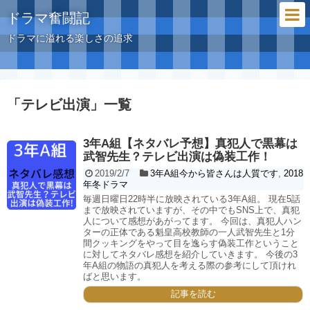
ドラマ奮闘記
ドラマに溢れる楽しさの追求
「
テレビ出演
」
一覧
3年A組【ネタバレ予想】真犯人で黒幕は
武智先生？テレビ出演は偽装工作！
2019/2/7
3年A組今から皆さんは人質です
,
2018
年冬ドラマ
毎週日曜日22時半に放映されている3年A組。 現在5話
まで放映されていますが、その中でもSNS上で、真犯
人について感想があがってます。 今回は、真犯人ハン
ターの正体である魁皇高校教師の一人武智先生と1分
間クッキングをやって目を逸らす偽装工作ということ
に対してネタバレ感想を紹介していきます。 今後の3
年A組の物語の真犯人を考える際の参考にして頂けれ
ばと思います。
記事を読む