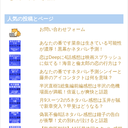
人気の投稿とページ
お問い合わせフォーム
あなたの番です菜奈は生きている可能性
が濃厚！黒幕かネタバレ予測！
恋はDeepに4話感想は映画スプラッシュ
に似てる！海音と倫太郎の恋の行方は？
あなたの番ですネタバレ予測シンイーと
藤井のアイコンタクトは何を意味？
半沢直樹1総集編前編感想は半沢の危機
場面が満載！倍返しが爽快と話題
月9スーツ2の5ネタバレ感想は玉井が馘
で新章突入？甲斐はどうなる？
偽装不倫8話ネタバレ感想は鐘子の告白
が衝撃！丈の別れが泣けると話題