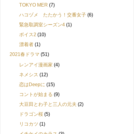
TOKYO MER
(7)
ハコヅメ たたかう！交番女子
(6)
緊急取調室シーズン4
(1)
ボイス2
(10)
漂着者
(1)
2021春ドラマ
(51)
レンアイ漫画家
(4)
ネメシス
(12)
恋はDeepに
(15)
コントが始まる
(9)
大豆田とわ子と三人の元夫
(2)
ドラゴン桜
(5)
リコカツ
(1)
イチケイのカラス
(3)