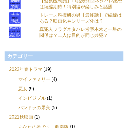
【監察医朝顔】11話最終回ネタバレ感想
は続編期待！特別編が楽しみと話題
トレース科捜研の男【最終話】で続編は
ある？映画化やシリーズ化は？
真犯人フラグネタバレ考察本木と一星の
関係は？二人は目的が同じ共犯？
カテゴリー
2022年春ドラマ
(19)
マイファミリー
(4)
悪女
(9)
インビジブル
(1)
パンドラの果実
(5)
2021秋映画
(1)
あなたの番です 劇場版
(1)