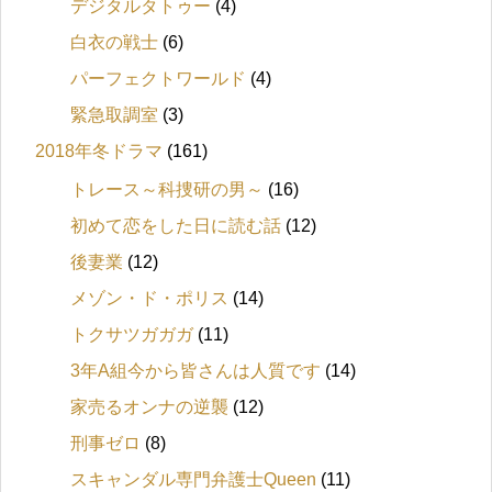
デジタルタトゥー
(4)
白衣の戦士
(6)
パーフェクトワールド
(4)
緊急取調室
(3)
2018年冬ドラマ
(161)
トレース～科捜研の男～
(16)
初めて恋をした日に読む話
(12)
後妻業
(12)
メゾン・ド・ポリス
(14)
トクサツガガガ
(11)
3年A組今から皆さんは人質です
(14)
家売るオンナの逆襲
(12)
刑事ゼロ
(8)
スキャンダル専門弁護士Queen
(11)