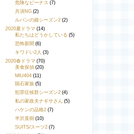
危険なビーナス
(7)
共演NG
(2)
ルパンの娘シーズン2
(2)
2020夏ドラマ
(14)
私たちはどうかしている
(5)
恐怖新聞
(6)
キワドい2人
(3)
2020春ドラマ
(70)
美食探偵
(20)
MIU404
(11)
隕石家族
(5)
犯罪症候群シーズン2
(4)
私の家政夫ナギサさん
(5)
ハケンの品格2
(7)
半沢直樹
(10)
SUITS/スーツ2
(7)