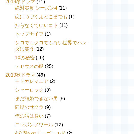
2019冬ドラマ
(71)
絶対零度 シーズン4
(11)
恋はつづくよどこまでも
(1)
知らなくていいコト
(11)
トップナイフ
(1)
シロでもクロでもない世界でパン
ダは笑う
(12)
10の秘密
(10)
テセウスの船
(25)
2019秋ドラマ
(49)
モトカレマニア
(2)
シャーロック
(9)
まだ結婚できない男
(8)
同期のサクラ
(9)
俺の話は長い
(7)
ニッポンノワール
(12)
4分間のマリーゴールド
(2)