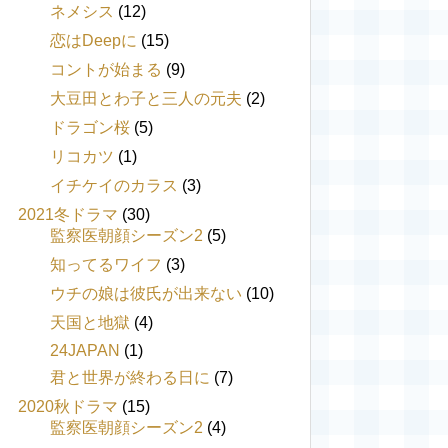
ネメシス
(12)
恋はDeepに
(15)
コントが始まる
(9)
大豆田とわ子と三人の元夫
(2)
ドラゴン桜
(5)
リコカツ
(1)
イチケイのカラス
(3)
2021冬ドラマ
(30)
監察医朝顔シーズン2
(5)
知ってるワイフ
(3)
ウチの娘は彼氏が出来ない
(10)
天国と地獄
(4)
24JAPAN
(1)
君と世界が終わる日に
(7)
2020秋ドラマ
(15)
監察医朝顔シーズン2
(4)