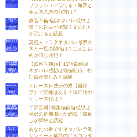
プラッシュに似てる！海音と
倫太郎の恋の行方は？
偽装不倫8話ネタバレ感想は
鐘子の告白が衝撃！丈の別れ
が泣けると話題
真犯人フラグネタバレ考察本
木と一星の関係は？二人は目
的が同じ共犯？
【監察医朝顔】11話最終回
ネタバレ感想は続編期待！特
別編が楽しみと話題
トレース科捜研の男【最終
話】で続編はある？映画化や
シリーズ化は？
半沢直樹1総集編前編感想は
半沢の危機場面が満載！倍返
しが爽快と話題
あなたの番ですネタバレ予測
シンイーと藤井のアイコンタ