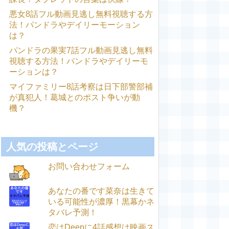
悪女8話フル動画見逃し無料視聴する方
法！パンドラやデイリーモーション
は？
パンドラの果実7話フル動画見逃し無料
視聴する方法！パンドラやデイリーモ
ーションは？
マイファミリー8話考察は日下部警部補
が真犯人！葛城とのポスト争いが動
機？
人気の投稿とページ
お問い合わせフォーム
あなたの番です菜奈は生きて
いる可能性が濃厚！黒幕かネ
タバレ予測！
恋はDeepに4話感想は映画ス