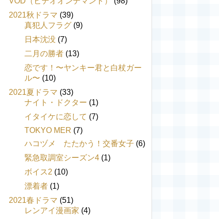
VOD（ビデオオンデマンド）
(98)
2021秋ドラマ
(39)
真犯人フラグ
(9)
日本沈没
(7)
二月の勝者
(13)
恋です！〜ヤンキー君と白杖ガー
ル〜
(10)
2021夏ドラマ
(33)
ナイト・ドクター
(1)
イタイケに恋して
(7)
TOKYO MER
(7)
ハコヅメ たたかう！交番女子
(6)
緊急取調室シーズン4
(1)
ボイス2
(10)
漂着者
(1)
2021春ドラマ
(51)
レンアイ漫画家
(4)