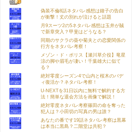
偽装不倫8話ネタバレ感想は鐘子の告白
が衝撃！丈の別れが泣けると話題
月9スーツ2の5ネタバレ感想は玉井が馘
で新章突入？甲斐はどうなる？
同期のサクラの葵や菊夫との恋愛関係の
行方をネタバレ考察！
メゾン・ド・ポリス【瀬川草介役】竜星
涼の脚や眉毛が凄い！千葉雄大に似て
る？
絶対零度シーズン4で山内と桜木のバデ
ィ復活か？ネタバレ考察！
U-NEXTを31日以内に無料で解約する方
法！簡単な退会方法を画像で解説！
絶対零度ネタバレ考察篠田の命を奪った
犯人は？小田切の写真の男は誰？
あなたの番です19話ネタバレ考察は黒幕
は本当に黒島？二階堂は共犯？