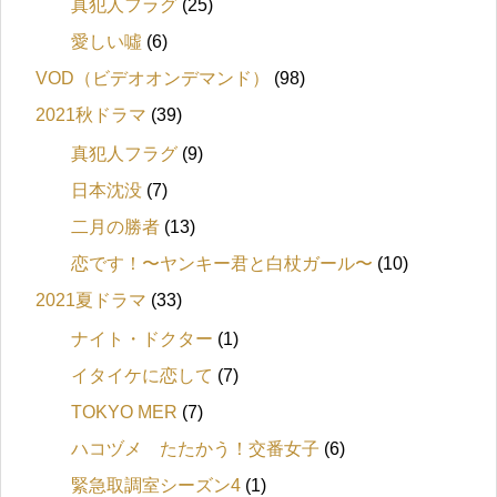
真犯人フラグ
(25)
愛しい噓
(6)
VOD（ビデオオンデマンド）
(98)
2021秋ドラマ
(39)
真犯人フラグ
(9)
日本沈没
(7)
二月の勝者
(13)
恋です！〜ヤンキー君と白杖ガール〜
(10)
2021夏ドラマ
(33)
ナイト・ドクター
(1)
イタイケに恋して
(7)
TOKYO MER
(7)
ハコヅメ たたかう！交番女子
(6)
緊急取調室シーズン4
(1)