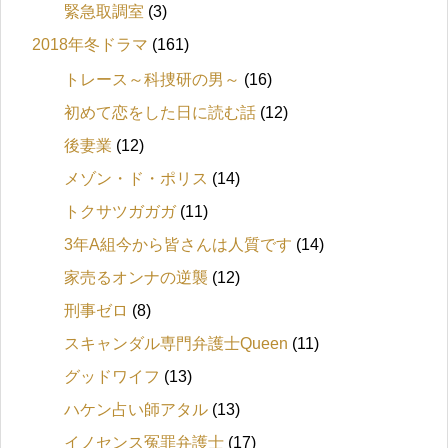
緊急取調室
(3)
2018年冬ドラマ
(161)
トレース～科捜研の男～
(16)
初めて恋をした日に読む話
(12)
後妻業
(12)
メゾン・ド・ポリス
(14)
トクサツガガガ
(11)
3年A組今から皆さんは人質です
(14)
家売るオンナの逆襲
(12)
刑事ゼロ
(8)
スキャンダル専門弁護士Queen
(11)
グッドワイフ
(13)
ハケン占い師アタル
(13)
イノセンス冤罪弁護士
(17)