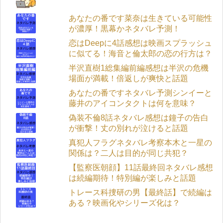
あなたの番です菜奈は生きている可能性
が濃厚！黒幕かネタバレ予測！
恋はDeepに4話感想は映画スプラッシュ
に似てる！海音と倫太郎の恋の行方は？
半沢直樹1総集編前編感想は半沢の危機
場面が満載！倍返しが爽快と話題
あなたの番ですネタバレ予測シンイーと
藤井のアイコンタクトは何を意味？
偽装不倫8話ネタバレ感想は鐘子の告白
が衝撃！丈の別れが泣けると話題
真犯人フラグネタバレ考察本木と一星の
関係は？二人は目的が同じ共犯？
【監察医朝顔】11話最終回ネタバレ感想
は続編期待！特別編が楽しみと話題
トレース科捜研の男【最終話】で続編は
ある？映画化やシリーズ化は？