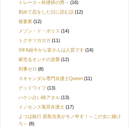
トレース～科捜研の男～
(16)
初めて恋をした日に読む話
(12)
後妻業
(12)
メゾン・ド・ポリス
(14)
トクサツガガガ
(11)
3年A組今から皆さんは人質です
(14)
家売るオンナの逆襲
(12)
刑事ゼロ
(8)
スキャンダル専門弁護士Queen
(11)
グッドワイフ
(13)
ハケン占い師アタル
(13)
イノセンス冤罪弁護士
(17)
よつば銀行 原島浩美がモノ申す！～この女に賭け
ろ～
(8)