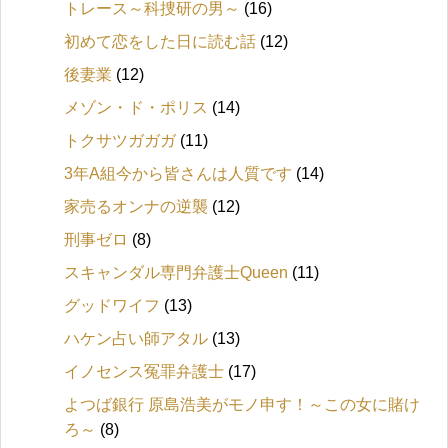
トレース～科捜研の男～
(16)
初めて恋をした日に読む話
(12)
後妻業
(12)
メゾン・ド・ポリス
(14)
トクサツガガガ
(11)
3年A組今から皆さんは人質です
(14)
家売るオンナの逆襲
(12)
刑事ゼロ
(8)
スキャンダル専門弁護士Queen
(11)
グッドワイフ
(13)
ハケン占い師アタル
(13)
イノセンス冤罪弁護士
(17)
よつば銀行 原島浩美がモノ申す！～この女に賭け
ろ～
(8)