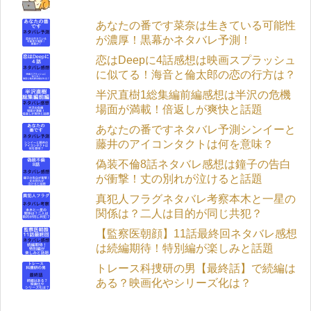
あなたの番です菜奈は生きている可能性
が濃厚！黒幕かネタバレ予測！
恋はDeepに4話感想は映画スプラッシュ
に似てる！海音と倫太郎の恋の行方は？
半沢直樹1総集編前編感想は半沢の危機
場面が満載！倍返しが爽快と話題
あなたの番ですネタバレ予測シンイーと
藤井のアイコンタクトは何を意味？
偽装不倫8話ネタバレ感想は鐘子の告白
が衝撃！丈の別れが泣けると話題
真犯人フラグネタバレ考察本木と一星の
関係は？二人は目的が同じ共犯？
【監察医朝顔】11話最終回ネタバレ感想
は続編期待！特別編が楽しみと話題
トレース科捜研の男【最終話】で続編は
ある？映画化やシリーズ化は？